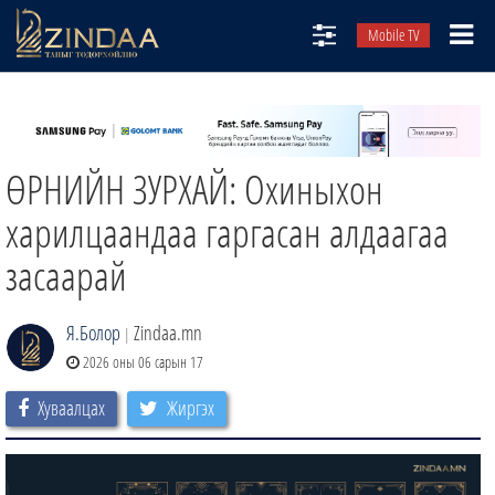
Mobile TV
НИЙТЛЭЛЧИД
ТВ8
ӨРНИЙН ЗУРХАЙ: Охиныхон
ӨГЛӨӨНИЙ СОНИН
АУДИО ЗОХИОЛ
харилцаандаа гаргасан алдаагаа
ЗИНДАА СЭТГҮҮЛ
засаарай
Я.Болор
Zindaa.mn
|
2026 оны 06 сарын 17
Хуваалцах
Жиргэх