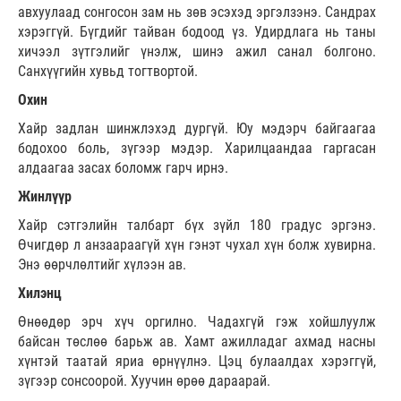
авхуулаад сонгосон зам нь зөв эсэхэд эргэлзэнэ. Сандрах
хэрэггүй. Бүгдийг тайван бодоод үз. Удирдлага нь таны
хичээл зүтгэлийг үнэлж, шинэ ажил санал болгоно.
Санхүүгийн хувьд тогтвортой.
Охин
Хайр задлан шинжлэхэд дургүй. Юу мэдэрч байгаагаа
бодохоо боль, зүгээр мэдэр. Харилцаандаа гаргасан
алдаагаа засах боломж гарч ирнэ.
Жинлүүр
Хайр сэтгэлийн талбарт бүх зүйл 180 градус эргэнэ.
Өчигдөр л анзаараагүй хүн гэнэт чухал хүн болж хувирна.
Энэ өөрчлөлтийг хүлээн ав.
Хилэнц
Өнөөдөр эрч хүч оргилно. Чадахгүй гэж хойшлуулж
байсан төслөө барьж ав. Хамт ажилладаг ахмад насны
хүнтэй таатай яриа өрнүүлнэ. Цэц булаалдах хэрэггүй,
зүгээр сонсоорой. Хуучин өрөө дараарай.