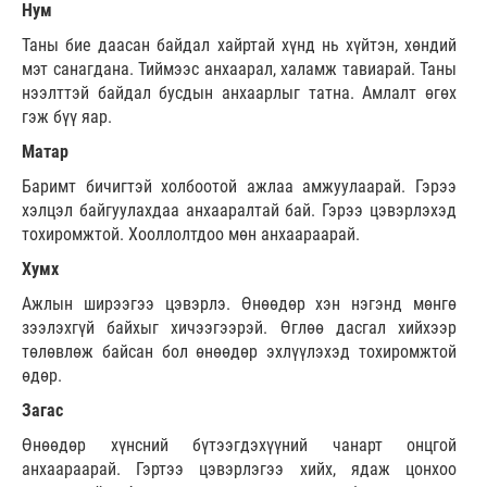
Нум
Таны бие даасан байдал хайртай хүнд нь хүйтэн, хөндий
мэт санагдана. Тиймээс анхаарал, халамж тавиарай. Таны
нээлттэй байдал бусдын анхаарлыг татна. Амлалт өгөх
гэж бүү яар.
Матар
Баримт бичигтэй холбоотой ажлаа амжуулаарай. Гэрээ
хэлцэл байгуулахдаа анхааралтай бай. Гэрээ цэвэрлэхэд
тохиромжтой. Хооллолтдоо мөн анхаараарай.
Хумх
Ажлын ширээгээ цэвэрлэ. Өнөөдөр хэн нэгэнд мөнгө
зээлэхгүй байхыг хичээгээрэй. Өглөө дасгал хийхээр
төлөвлөж байсан бол өнөөдөр эхлүүлэхэд тохиромжтой
өдөр.
Загас
Өнөөдөр хүнсний бүтээгдэхүүний чанарт онцгой
анхаараарай. Гэртээ цэвэрлэгээ хийх, ядаж цонхоо