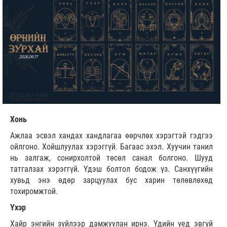
Хонь
Ажлаа эсвэл хандах хандлагаа өөрчлөх хэрэгтэй гэдгээ
ойлгоно. Хойшлуулах хэрэггүй. Багаас эхэл. Хуучин танил
нь залгаж, сонирхолтой төсөл санал болгоно. Шууд
татгалзах хэрэггүй. Үдэш болтол бодож үз. Санхүүгийн
хувьд энэ өдөр зарцуулах бус харин төлөвлөхөд
тохиромжтой.
Үхэр
Хайр энгийн зүйлээр дамжуулан ирнэ. Үдийн үед эвгүй