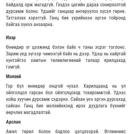
байдалд орж магадгүй. Гэхдээ цагийн дараа сонирхолтой
дурсамж болно. Үдшийг ганцаар өнгөрүүлэх хүсэл төрнө.
Татгалзах хэрэггүй. Ганц бие үхрийнхэн эргэн тойронд
байгаа хүнээ анзаарна.
Ихэр
Өнөөдөр үг цээжинд бэлэн байх ч таны эсрэг тоглоно.
Зарим үед зүгээр чимээгүй байх нь дээр. Үдэш нь хайртай
хүнтэйгээ хамтын төлөвлөгөөний талаар ярилцахад
гэмгүй.
Мэлхий
Гэр бүл өнөөдөр онцгой чухал. Харилцаанд нь үл
ойлголцол гарсан бол ойлголцоход тохиромжтой. Үдээс
хойш хуучин дурсамж сэдэрнэ. Сайхан үеэ эргэн дурсахад
сайхан. Ганц бие мэлхийнхэнд ирэх дуудлага бүхнийг
өөрчлөх магадлалтай.
Арслан
Ажил төрөл болон бодлоо цэгцлээрэй. Өглөөнөөс