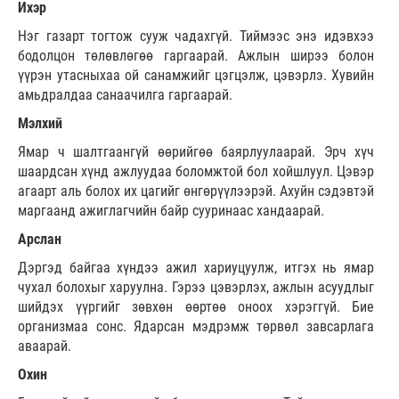
Ихэр
Нэг газарт тогтож сууж чадахгүй. Тиймээс энэ идэвхээ
бодолцон төлөвлөгөө гаргаарай. Ажлын ширээ болон
үүрэн утасныхаа ой санамжийг цэгцэлж, цэвэрлэ. Хувийн
амьдралдаа санаачилга гаргаарай.
Мэлхий
Ямар ч шалтгаангүй өөрийгөө баярлуулаарай. Эрч хүч
шаардсан хүнд ажлуудаа боломжтой бол хойшлуул. Цэвэр
агаарт аль болох их цагийг өнгөрүүлээрэй. Ахуйн сэдэвтэй
маргаанд ажиглагчийн байр сууринаас хандаарай.
Арслан
Дэргэд байгаа хүндээ ажил хариуцуулж, итгэх нь ямар
чухал болохыг харуулна. Гэрээ цэвэрлэх, ажлын асуудлыг
шийдэх үүргийг зөвхөн өөртөө оноох хэрэггүй. Бие
организмаа сонс. Ядарсан мэдрэмж төрвөл завсарлага
аваарай.
Охин