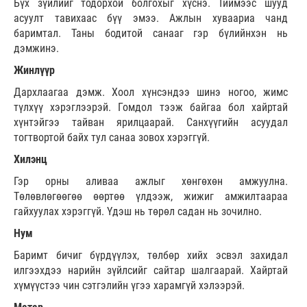
Бүх зүйлийг тодорхой болгохыг хүснэ. Тиймээс шууд
асуулт тавихаас бүү эмээ. Ажлын хуваариа чанд
баримтал. Таны бодитой санааг гэр бүлийнхэн нь
дэмжинэ.
Жинлүүр
Дархлаагаа дэмж. Хоол хүнсэндээ шинэ ногоо, жимс
түлхүү хэрэглээрэй. Гомдол тээж байгаа бол хайртай
хүнтэйгээ тайван ярилцаарай. Санхүүгийн асуудал
тогтвортой байх тул санаа зовох хэрэггүй.
Хилэнц
Гэр орны аливаа ажлыг хөнгөхөн амжуулна.
Төлөвлөгөөгөө өөртөө үлдээж, жижиг амжилтаараа
гайхуулах хэрэггүй. Үдэш нь төрөл садан нь зочилно.
Нум
Баримт бичиг бүрдүүлэх, төлбөр хийх эсвэл захидал
илгээхдээ нарийн зүйлсийг сайтар шалгаарай. Хайртай
хүмүүстээ чин сэтгэлийн үгээ харамгүй хэлээрэй.