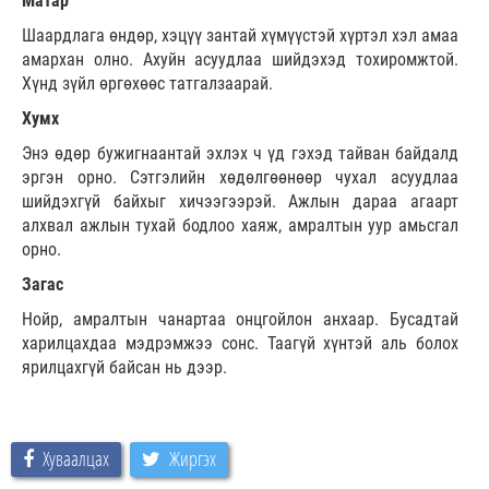
Матар
Шаардлага өндөр, хэцүү зантай хүмүүстэй хүртэл хэл амаа
амархан олно. Ахуйн асуудлаа шийдэхэд тохиромжтой.
Хүнд зүйл өргөхөөс татгалзаарай.
Хумх
Энэ өдөр бужигнаантай эхлэх ч үд гэхэд тайван байдалд
эргэн орно. Сэтгэлийн хөдөлгөөнөөр чухал асуудлаа
шийдэхгүй байхыг хичээгээрэй. Ажлын дараа агаарт
алхвал ажлын тухай бодлоо хаяж, амралтын уур амьсгал
орно.
Загас
Нойр, амралтын чанартаа онцгойлон анхаар. Бусадтай
харилцахдаа мэдрэмжээ сонс. Таагүй хүнтэй аль болох
ярилцахгүй байсан нь дээр.
Хуваалцах
Жиргэх