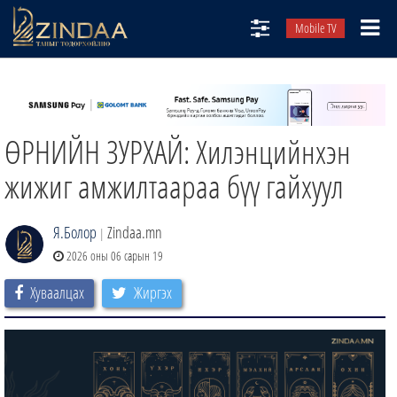
Mobile TV
НИЙТЛЭЛЧИД
ТВ8
ӨРНИЙН ЗУРХАЙ: Хилэнцийнхэн
ӨГЛӨӨНИЙ СОНИН
АУДИО ЗОХИОЛ
жижиг амжилтаараа бүү гайхуул
ЗИНДАА СЭТГҮҮЛ
Я.Болор
Zindaa.mn
|
2026 оны 06 сарын 19
Хуваалцах
Жиргэх