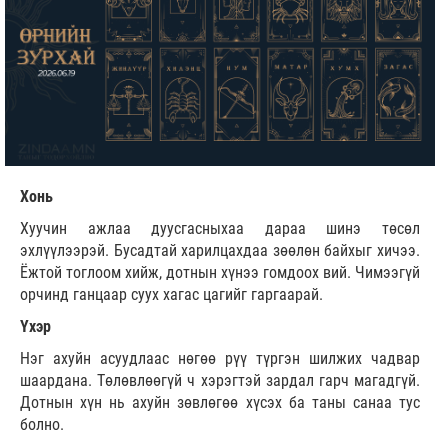
Хонь
Хуучин ажлаа дуусгасныхаа дараа шинэ төсөл
эхлүүлээрэй. Бусадтай харилцахдаа зөөлөн байхыг хичээ.
Ёжтой тоглоом хийж, дотнын хүнээ гомдоох вий. Чимээгүй
орчинд ганцаар суух хагас цагийг гаргаарай.
Үхэр
Нэг ахуйн асуудлаас нөгөө рүү түргэн шилжих чадвар
шаардана. Төлөвлөөгүй ч хэрэгтэй зардал гарч магадгүй.
Дотнын хүн нь ахуйн зөвлөгөө хүсэх ба таны санаа тус
болно.