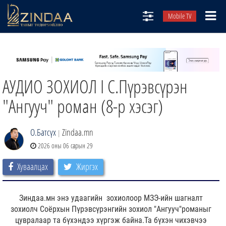
Mobile TV
НИЙТЛЭЛЧИД
ТВ8
АУДИО ЗОХИОЛ I С.Пүрэвсүрэн
ӨГЛӨӨНИЙ СОНИН
АУДИО ЗОХИОЛ
"Ангууч" роман (8-р хэсэг)
ЗИНДАА СЭТГҮҮЛ
О.Батсүх
Zindaa.mn
|
2026 оны 06 сарын 29
Хуваалцах
Жиргэх
Зиндаа.мн энэ удаагийн зохиолоор
МЗЭ-ийн шагналт
зохиолч Соёрхын Пүрэвсүрэнгийн зохиол "Ангууч"романыг
цувралаар та бүхэндээ хүргэж байна.Та бүхэн чихэвчээ