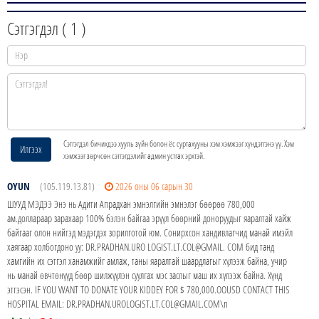
Сэтгэгдэл (
1
)
Сэтгэгдэл бичихдээ хууль зүйн болон ёс суртахууны хэм хэмжээг хүндэтгэнэ үү. Хэм
Илгээх
хэмжээг зөрчсөн сэтгэгдэлийг админ устгах эрхтэй.
OYUN
(105.119.13.81)
2026 оны 06 сарын 30
ШУУД МЭДЭЭ Энэ нь Адити Апрадхан эмнэлгийн эмнэлэг бөөрөө 780,000
ам.доллараар зарахаар 100% бэлэн байгаа эрүүл бөөрний доноруудыг яаралтай хайж
байгааг олон нийтэд мэдэгдэх зорилготой юм. Сонирхсон хандивлагчид манай имэйл
хаягаар холбогдоно уу: DR.PRADHAN.URO LOGIST.LT.COL@GMAIL. COM бид танд
хамгийн их сэтгэл ханамжийг амлаж, таны яаралтай шаардлагыг хүлээж байна, учир
нь манай өвчтөнүүд бөөр шилжүүлэн суулгах мэс заслыг маш их хүлээж байна. Хүнд
этгэсэн. IF YOU WANT TO DONATE YOUR KIDDEY FOR $ 780,000.OOUSD CONTACT THIS
HOSPITAL EMAIL: DR.PRADHAN.UROLOGIST.LT.COL@GMAIL.COM\n