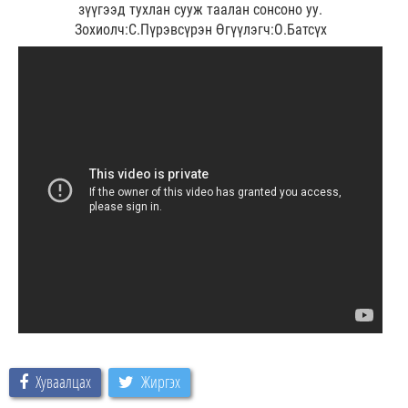
зүүгээд тухлан сууж таалан сонсоно уу.
Зохиолч:С.Пүрэвсүрэн Өгүүлэгч:О.Батсүх
Хуваалцах
Жиргэх