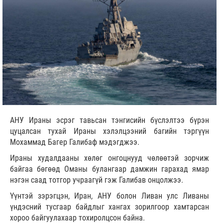
АНУ Ираны эсрэг тавьсан тэнгисийн бүслэлтээ бүрэн
цуцалсан тухай Ираны хэлэлцээний багийн тэргүүн
Мохаммад Багер Галибаф мэдэгджээ.
Ираны худалдааны хөлөг онгоцнууд чөлөөтэй зорчиж
байгаа бөгөөд Оманы булангаар дамжин гарахад ямар
нэгэн саад тотгор учраагүй гэж Галибав онцолжээ.
Үүнтэй зэрэгцэн, Иран, АНУ болон Ливан улс Ливаны
үндэсний тусгаар байдлыг хангах зорилгоор хамтарсан
хороо байгуулахаар тохиролцсон байна.