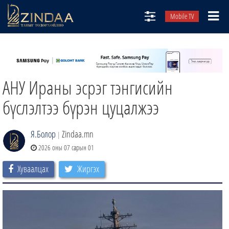
Mobile TV
НИЙТЛЭЛЧИД
ТВ8
АНУ Ираны эсрэг тэнгисийн
ӨГЛӨӨНИЙ СОНИН
АУДИО ЗОХИОЛ
бүслэлтээ бүрэн цуцалжээ
ЗИНДАА СЭТГҮҮЛ
Я.Болор
Zindaa.mn
|
2026 оны 07 сарын 01
Хуваалцах
Жиргэх