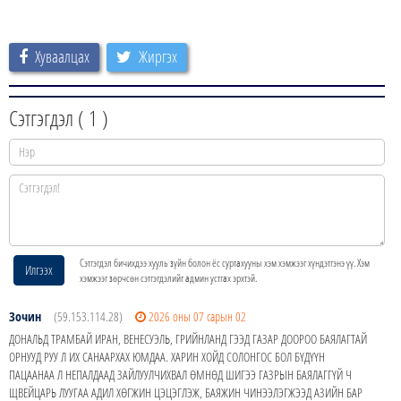
Хуваалцах
Жиргэх
Сэтгэгдэл (
1
)
Сэтгэгдэл бичихдээ хууль зүйн болон ёс суртахууны хэм хэмжээг хүндэтгэнэ үү. Хэм
Илгээх
хэмжээг зөрчсөн сэтгэгдэлийг админ устгах эрхтэй.
Зочин
(59.153.114.28)
2026 оны 07 сарын 02
ДОНАЛЬД ТРАМБАЙ ИРАН, ВЕНЕСУЭЛЬ, ГРИЙНЛАНД ГЭЭД ГАЗАР ДООРОО БАЯЛАГТАЙ
ОРНУУД РУУ Л ИХ САНААРХАХ ЮМДАА. ХАРИН ХОЙД СОЛОНГОС БОЛ БҮДҮҮН
ПАЦААНАА Л НЕПАЛДААД ЗАЙЛУУЛЧИХВАЛ ӨМНӨД ШИГЭЭ ГАЗРЫН БАЯЛАГГҮЙ Ч
ЩВЕЙЦАРЬ ЛУУГАА АДИЛ ХӨГЖИН ЦЭЦЭГЛЭЖ, БАЯЖИН ЧИНЭЭЛЭГЖЭЭД АЗИЙН БАР