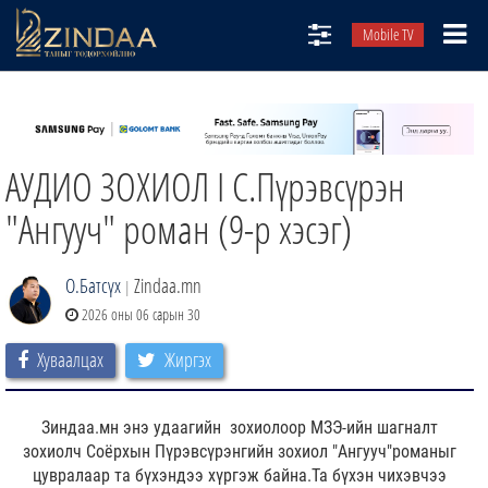
Mobile TV
НИЙТЛЭЛЧИД
ТВ8
АУДИО ЗОХИОЛ I С.Пүрэвсүрэн
ӨГЛӨӨНИЙ СОНИН
АУДИО ЗОХИОЛ
"Ангууч" роман (9-р хэсэг)
ЗИНДАА СЭТГҮҮЛ
О.Батсүх
Zindaa.mn
|
2026 оны 06 сарын 30
Хуваалцах
Жиргэх
Зиндаа.мн энэ удаагийн зохиолоор
МЗЭ-ийн шагналт
зохиолч Соёрхын Пүрэвсүрэнгийн зохиол "Ангууч"романыг
цувралаар та бүхэндээ хүргэж байна.Та бүхэн чихэвчээ