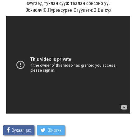
зүүгээд тухлан сууж таалан сонсоно уу.
Зохиолч:С.Пүрэвсүрэн Өгүүлэгч:О.Батсүх
Хуваалцах
Жиргэх