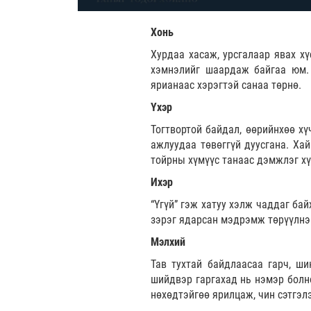
Хонь
Хурдаа хасаж, урсгалаар явах хү
хэмнэлийг шаардаж байгаа юм.
ярианаас хэрэгтэй санаа төрнө.
Үхэр
Тогтвортой байдал, өөрийнхөө х
ажлуудаа төвөггүй дуусгана. Ха
тойрны хүмүүс танаас дэмжлэг хү
Ихэр
“Үгүй” гэж хатуу хэлж чаддаг бай
зэрэг ядарсан мэдрэмж төрүүлнэ.
Мэлхий
Тав тухтай байдлаасаа гарч, ши
шийдвэр гаргахад нь нэмэр болно
нөхөдтэйгөө ярилцаж, чин сэтгэл