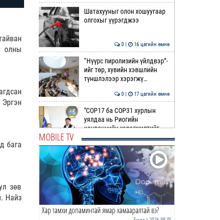
Шатахууныг олон хошуугаар
олгохыг үүрэгджээ
тайван
0 |
16 цагийн өмнө
т олны
“Нүүрс пиролизийн үйлдвэр”-
ийг төр, хувийн хэвшлийн
түншлэлээр хэрэгжү…
агдсан
0 |
17 цагийн өмнө
 Эргэн
"COP17 ба COP31 хурлын
уялдаа нь Риогийн
конвенцийн хэрэгжилтийг
MOBILE TV
ахиул…
эд бага
0 |
17 цагийн өмнө
Монгол төрийн парадокс нь
шатахуун
ул зөв
0 |
17 цагийн өмнө
. Найз
Хар тамхи допаминтай ямар хамааралтай вэ?
Б.Пүрэвдагва: Найман
салбарын 103 үйлчилгээний
Бусад
| 2026-08-05