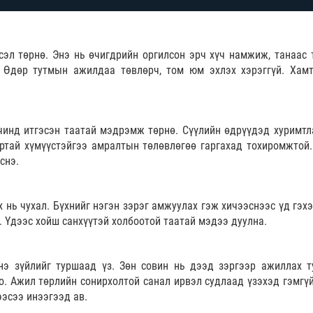
сэл төрнө. Энэ нь өчигдрийн оргилсон эрч хүч намжиж, танаас 
 Өдөр тутмын ажилдаа төвлөрч, том юм эхлэх хэрэггүй. Хам
үчинд итгэсэн таатай мэдрэмж төрнө. Сүүлийн өдрүүдэд хуримтл
йртай хүмүүстэйгээ амралтын төлөвлөгөө гаргахад тохиромжтой.
снэ.
х нь чухал. Бүхнийг нэгэн зэрэг амжуулах гэж хичээснээс үд гэх
 Үдээс хойш санхүүтэй холбоотой таатай мэдээ дуулна.
нэ зүйлийг туршаад үз. Зөн совин нь дээд зэргээр ажиллах т
. Ажил төрлийн сонирхолтой санал ирвэл судлаад үзэхэд гэмгүй
ээсээ инээгээд ав.