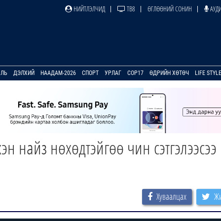
НИЙТЛЭЛЧИД
ТВ8
ӨГЛӨӨНИЙ СОНИН
АУДИ
УЛЬ
ДЭЛХИЙ
НААДАМ-2026
СПОРТ
УРЛАГ
COP17
ӨДРИЙН ХӨТӨЧ
LIFE STYL
 найз нөхөдтэйгөө чин сэтгэлээсээ
Хуваалцах
Жи