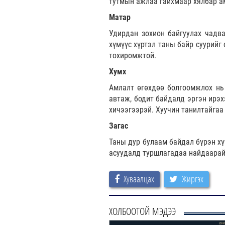
тутмын ажлаа гайхмаар хялбар а
Матар
Удирдан зохион байгуулах чадва
хүмүүс хүртэл таны байр суурийг
тохиромжтой.
Хумх
Амлалт өгөхдөө болгоомжлох нь 
автаж, бодит байдалд эргэн ирэх
хичээгээрэй. Хуучин танилтайгаа
Загас
Таны дур булаам байдал бүрэн хү
асуудалд туршлагадаа найдаарай.
Хуваалцах
Жиргэх
ХОЛБООТОЙ МЭДЭЭ