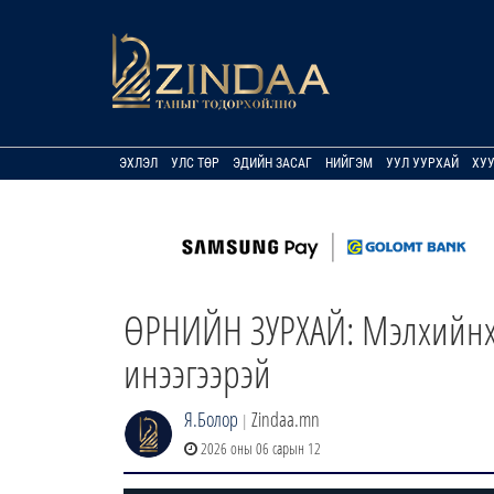
ЭХЛЭЛ
УЛС ТӨР
ЭДИЙН ЗАСАГ
НИЙГЭМ
УУЛ УУРХАЙ
ХУ
ӨРНИЙН ЗУРХАЙ: Мэлхийнхэн
инээгээрэй
Я.Болор
Zindaa.mn
|
2026 оны 06 сарын 12