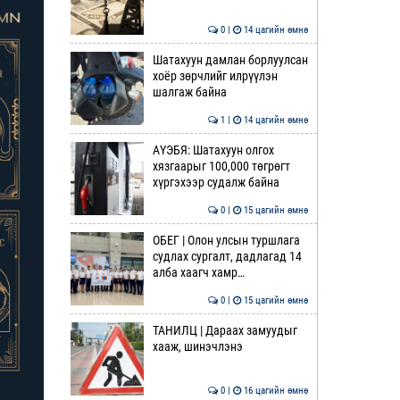
0 |
14 цагийн өмнө
Шатахуун дамлан борлуулсан
хоёр зөрчлийг илрүүлэн
шалгаж байна
1 |
14 цагийн өмнө
АҮЭБЯ: Шатахуун олгох
хязгаарыг 100,000 төгрөгт
хүргэхээр судалж байна
0 |
15 цагийн өмнө
ОБЕГ | Олон улсын туршлага
судлах сургалт, дадлагад 14
алба хаагч хамр…
0 |
15 цагийн өмнө
ТАНИЛЦ | Дараах замуудыг
хааж, шинэчлэнэ
0 |
16 цагийн өмнө