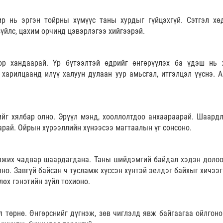
ир нь эргэн тойрны хүмүүс таны хурдыг гүйцэхгүй. Сэтгэл хө
зүйлс, цахим орчинд цэвэрлэгээ хийгээрэй.
ор хандаарай. Үр бүтээлтэй өдрийг өнгөрүүлэх ба үдэш нь 
харилцаанд илүү халуун дулаан уур амьсгал, итгэлцэл үүснэ. А
г хялбар олно. Эрүүл мэнд, хооллолтдоо анхаараарай. Шаардл
арай. Ойрын хүрээллийн хүнээсээ магтаалын үг сонсоно.
лжих чадвар шаардагдана. Таны шийдэмгий байдал хэдэн долоо
лно. Завгүй байсан ч тусламж хүссэн хүнтэй эелдэг байхыг хичээ
өх гэнэтийн зүйл тохионо.
 төрнө. Өнгөрснийг дүгнэж, зөв чиглэлд явж байгаагаа ойлгоно