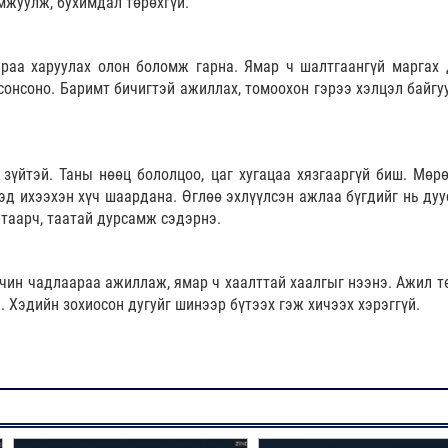
мжуулж, бухимдал төрөхгүй.
раа харуулах олон боломж гарна. Ямар ч шалтгаангүй маргах 
 сонсоно. Баримт бичигтэй ажиллах, томоохон гэрээ хэлцэл байгу
зүйтэй. Таны нөөц бололцоо, цаг хугацаа хязгааргүй биш. Мөр
эд ихээхэн хүч шаардана. Өглөө эхлүүлсэн ажлаа бүгдийг нь дуу
 таарч, таатай дурсамж сэдэрнэ.
чин чадлаараа ажиллаж, ямар ч хаалттай хаалгыг нээнэ. Ажил т
 Хэдийн зохиосон дугуйг шинээр бүтээх гэж хичээх хэрэггүй.