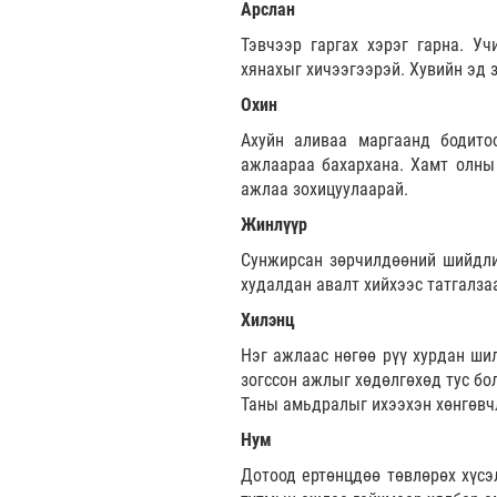
Арслан
Тэвчээр гаргах хэрэг гарна. Уч
хянахыг хичээгээрэй. Хувийн эд 
Охин
Ахуйн аливаа маргаанд бодито
ажлаараа бахархана. Хамт олны 
ажлаа зохицуулаарай.
Жинлүүр
Сунжирсан зөрчилдөөний шийдлий
худалдан авалт хийхээс татгалза
Хилэнц
Нэг ажлаас нөгөө рүү хурдан ши
зогссон ажлыг хөдөлгөхөд тус бо
Таны амьдралыг ихээхэн хөнгөвчл
Нум
Дотоод ертөнцдөө төвлөрөх хүсэл