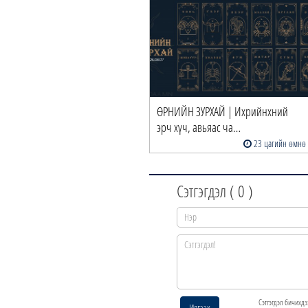
ӨРНИЙН ЗУРХАЙ | Ихрийнхний
эрч хүч, авьяас ча…
23 цагийн өмнө
Сэтгэгдэл (
0
)
Сэтгэгдэл бичихдэ
Илгээх