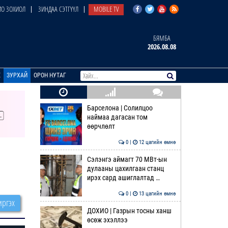
О ЗОХИОЛ
ЗИНДАА СЭТГҮҮЛ
MOBILE TV
БЯМБА
2026.08.08
E
ЗУРХАЙ
ОРОН НУТАГ
Барселона | Солилцоо
наймаа дагасан том
өөрчлөлт
0 |
12 цагийн өмнө
Сэлэнгэ аймагт 70 МВт-ын
дулааны цахилгаан станц
ирэх сард ашиглалтад …
0 |
13 цагийн өмнө
ргэх
ДОХИО | Газрын тосны ханш
өсөж эхэллээ