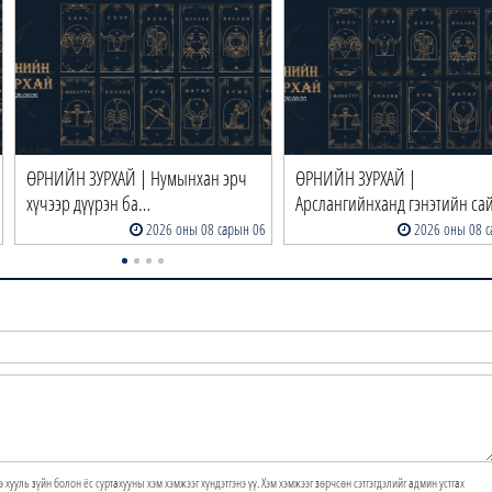
ӨРНИЙН ЗУРХАЙ | Нумынхан эрч
ӨРНИЙН ЗУРХАЙ |
хүчээр дүүрэн ба…
Арслангийнханд гэнэтийн са
2026 оны 08 сарын 06
2026 оны 08 с
э хууль зүйн болон ёс суртахууны хэм хэмжээг хүндэтгэнэ үү. Хэм хэмжээг зөрчсөн сэтгэгдэлийг админ устгах