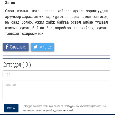
Загас
Олон ажлыг нэгэн зэрэг хийвэл чухал зорилтуудаа
эрүүлээр харах, амжилтад хүргэх зөв арга замыг сонгоход
нь саад болно. Ажил хайж байгаа эсвэл албан тушаал
ахихыг хүсэж байгаа бол өөрийгөө илэрхийлэх, хүсэлт
тавихад тохиромжтой.
Хуваалцах
Жиргэх
Сэтгэгдэл (
0
)
Сэтгэгдэл бичихдээ хууль зүйн болон ёс суртахууны хэм хэмжээг хүндэтгэнэ үү. Хэм
Илгээх
хэмжээг зөрчсөн сэтгэгдэлийг админ устгах эрхтэй.