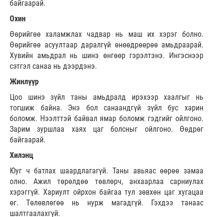
байгаарай.
Охин
Өөрийгөө халамжлах чадвар нь маш их хэрэг болно.
Өөрийгөө асуултаар даралгүй өнөөдрөөрөө амьдраарай.
Хувийн амьдрал нь шинэ өнгөөр гэрэлтэнэ. Ингэснээр
сэтгэл санаа нь дээрдэнэ.
Жинлүүр
Цоо шинэ зүйл таны амьдралд ирэхээр хаалгыг нь
тогшиж байна. Энэ бол санаандгүй зүйл бус харин
боломж. Нээлттэй байвал ямар боломж гэдгийг ойлгоно.
Зарим зуршлаа хаях цаг болсныг ойлгоно. Өөдрөг
байгаарай.
Хилэнц
Юуг ч батлах шаардлагагүй. Таны авьяас өөрөө замаа
олно. Ажил төрөлдөө төвлөрч, анхаарлаа сарниулах
хэрэггүй. Хариулт ойрхон байгаа тул зөвхөн цаг хугацаа
өг. Төлөвлөгөө нь нурж магадгүй. Гэхдээ танаас
шалтгаалахгүй.