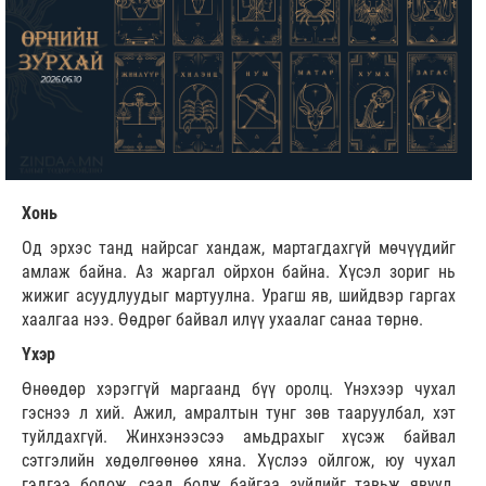
Хонь
Од эрхэс танд найрсаг хандаж, мартагдахгүй мөчүүдийг
амлаж байна. Аз жаргал ойрхон байна. Хүсэл зориг нь
жижиг асуудлуудыг мартуулна. Урагш яв, шийдвэр гаргах
хаалгаа нээ. Өөдрөг байвал илүү ухаалаг санаа төрнө.
Үхэр
Өнөөдөр хэрэггүй маргаанд бүү оролц. Үнэхээр чухал
гэснээ л хий. Ажил, амралтын тунг зөв тааруулбал, хэт
туйлдахгүй. Жинхэнээсээ амьдрахыг хүсэж байвал
сэтгэлийн хөдөлгөөнөө хяна. Хүслээ ойлгож, юу чухал
гэдгээ бодож, саад болж байгаа зүйлийг тавьж явуул.