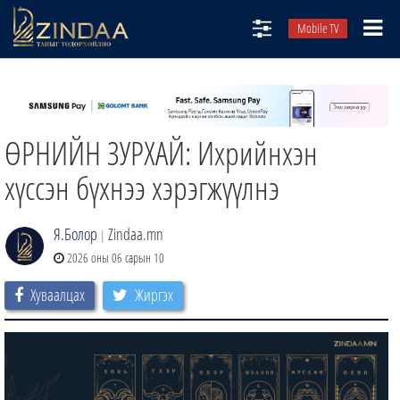
Mobile TV
НИЙТЛЭЛЧИД
ТВ8
ӨРНИЙН ЗУРХАЙ: Ихрийнхэн
ӨГЛӨӨНИЙ СОНИН
АУДИО ЗОХИОЛ
хүссэн бүхнээ хэрэгжүүлнэ
ЗИНДАА СЭТГҮҮЛ
Я.Болор
Zindaa.mn
|
2026 оны 06 сарын 10
Хуваалцах
Жиргэх