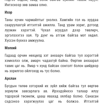
Ингэснээр зөв замаа олно.
Ихэр
Таны хүчин чармайлтыг үнэлнэ. Хамгийн гол нь хурдаа
сааруулахгүй итгэлтэй ажилла. Танд урам зориг, дотоод
луужин хэрэгтэй. Чухал асуудал дээр төвлөрч,
эргэлзээгээ хая. Үр дүнг нь атгаж байгаа мэт хөдөл.
Хүссэн бүхнээ амжуулна.
Мэлхий
Гадаад орчин нөхцөлд хэт анхаарч байгаа тул хэрэгтэй
хэмнэлээ олж, амарч чадахгүй байна. Өөртөө анхаарал
тавих цаг нь. Ямар ч хүнд байсан сонголт болон шийдвэр
нь зорилгоо ойлгоход нь тус болно.
Арслан
Бусдын төлөө хэтэрхий их зүйл хийж байгаа тул өөртөө
зориулж завсарлага ав. Ирээдүйнхээ талаар илүү
тодорхой төсөөлж, цааш явахад хялбар болно. Санасан
сэдсэнээ хэрэгжүүлэх цаг нь болжээ. Итгэлтэй