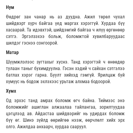
Нум
Өөдрөг зан чанар нь аз дуудна. Ажил төрөл чухал
шийдвэрт хүрч байгаа үед маргах хэрэггүй. Хурдаа бүү
хасаарай. Та идэвхтэй, шийдэмгий байгаа ч илүү өргөнөөр
сэтгэ. Эргэлзэхээ больж, боломжтой хувилбаруудаас
шилдэг гэснээ сонгоорой.
Матар
Шүүмжлэлээс зугтахыг хүснэ. Танд хэрэгтэй ч өнөөдөр
тулаан таныг бухимдуулна. Гэсэн хэдий ч сайхан сэтгэлээ
батлах хэрэг гарна. Буулт хийхэд гэмгүй. Ярилцаж буй
хүмүүс нь бодож эхлэхээс урьтаж алхмаа бодоорой.
Хумх
Од эрхэс танд амрах боломж өгч байна. Тиймээс энэ
боломжийг ашиглан алжаалаа тайлангаа, зорилтуудаа
цэгцлээд ав. Айдастаа шийдвэрийг нь удирдах боломж
бүү өг. Шинэ зүйлд өөрийгөө нээж, өөрчлөлт хийх эрх
олго. Ажилдаа анхаарч, хурдаа сааруул.