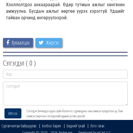
Хооллолтдоо анхаараарай. Өдөр тутмын ажлыг хөнгөхөн
амжуулна. Бусдын ажлыг өөртөө үүрэх хэрэггүй. Үдшийг
тайван орчинд өнгөрүүлээрэй.
Хуваалцах
Жиргэх
Сэтгэгдэл (
0
)
Сэтгэгдэл бичихдээ хууль зүйн болон ёс суртахууны хэм хэмжээг хүндэтгэнэ үү. Хэм
Илгээх
хэмжээг зөрчсөн сэтгэгдэлийг админ устгах эрхтэй.
Сурталчилгаа байршуулах
Холбоо барих
Бидний тухай
Лого татах
Copyright © 2010 - 2026 Zindaa.mn Developed by mCast LLC