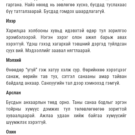
гаргана. Найз нөхөд нь зөвлөгөө хүснэ, бусдад туслахаас
бүү татгалзаарай. Бусдад гомдох шаардлагагүй.
Ихэр
Харилцаа холбооны хувьд идэвхтэй өдөр тул зорилгоо
эрэмбэлээрэй. Нэгэн зэрэг олон ажил барьж авах
хэрэггүй. Үдэш гэхэд хагархай тэвшний дэргэд туйлдсан
суух вий. Мэдээллийг заавал нягтлаарай.
Мэлхий
Өнөөдөр “үгүй” гэж хатуу хэлж сур. Өөрийнхөө хэрэгцээг
санаж, өөрийн тав тух, сэтгэл санааны амар тайван
байдалд анхаар. Санхүүгийн тал дээр хэмнэхэд гэмгүй.
Арслан
Бусдын анхаарлын төвд орно. Таны санаа бодлыг эргэн
тойрны хүмүүс дэмжих тул төлөвлөгөөгөө зоригтой
хуваалцаарай. Ажлаа удаан хийж байгаа хүмүүсийг
шүүмжлэх хэрэггүй.
Охин