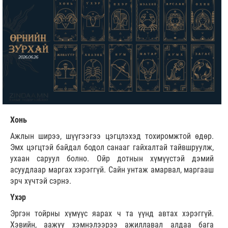
Хонь
Ажлын ширээ, шүүгээгээ цэгцлэхэд тохиромжтой өдөр.
Эмх цэгцтэй байдал бодол санааг гайхалтай тайвшруулж,
ухаан саруул болно. Ойр дотнын хүмүүстэй дэмий
асуудлаар маргах хэрэггүй. Сайн унтаж амарвал, маргааш
эрч хүчтэй сэрнэ.
Үхэр
Эргэн тойрны хүмүүс яарах ч та үүнд автах хэрэггүй.
Хэвийн, аажуу хэмнэлээрээ ажиллавал алдаа бага