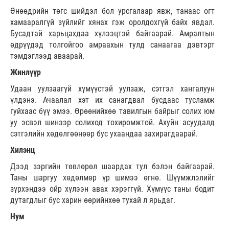
Өнөөдрийн төгс шийдэл бол урсгалаар явж, танаас огт
хамааралгүй зүйлийг хянах гэж оролдохгүй байх явдал.
Бусадтай харьцахдаа хүлээцтэй байгаарай. Амралтын
өдрүүдэд толгойгоо амраахын тулд санаагаа дэвтэрт
тэмдэглээд аваарай.
Жинлүүр
Удаан уулзаагүй хүмүүстэй уулзаж, сэтгэл хангалуун
үлдэнэ. Ачаалал хэт их санагдвал бусдаас тусламж
гуйхаас бүү эмээ. Өрөөнийхөө тавилгын байрыг солих юм
уу эсвэл шинээр солиход тохиромжтой. Ахуйн асуудалд
сэтгэлийн хөдөлгөөнөөр бус ухаандаа захирагдаарай.
Хилэнц
Дээд зэргийн төвлөрөл шаардах тул бэлэн байгаарай.
Таны шаргуу хөдөлмөр үр шимээ өгнө. Шүүмжлэлийг
зүрхэндээ ойр хүлээн авах хэрэггүй. Хүмүүс таны бодит
дутагдлыг бус харин өөрийнхөө тухай л ярьдаг.
Нум