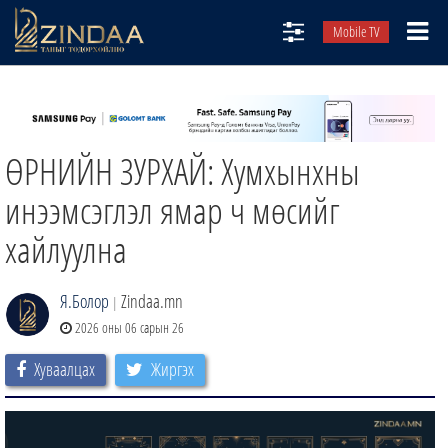
Mobile TV
НИЙТЛЭЛЧИД
ТВ8
ӨРНИЙН ЗУРХАЙ: Хумхынхны
ӨГЛӨӨНИЙ СОНИН
АУДИО ЗОХИОЛ
инээмсэглэл ямар ч мөсийг
ЗИНДАА СЭТГҮҮЛ
хайлуулна
Я.Болор
Zindaa.mn
|
2026 оны 06 сарын 26
Хуваалцах
Жиргэх