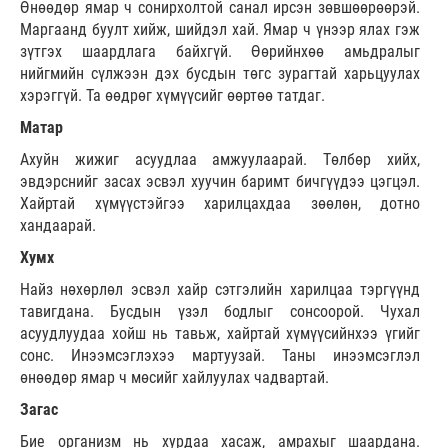
Өнөөдөр ямар ч сонирхолтой санал ирсэн зөвшөөрөөрэй.
Маргаанд буулт хийж, шийдэл хай. Ямар ч үнээр ялах гэж
зүтгэх шаардлага байхгүй. Өөрийнхөө амьдралыг
нийгмийн сүлжээн дэх бусдын төгс зурагтай харьцуулах
хэрэггүй. Та өөдрөг хүмүүсийг өөртөө татдаг.
Матар
Ахуйн жижиг асуудлаа амжуулаарай. Төлбөр хийх,
эвдэрснийг засах эсвэл хуучин баримт бичгүүдээ цэгцэл.
Хайртай хүмүүстэйгээ харилцахдаа зөөлөн, дотно
хандаарай.
Хумх
Найз нөхөрлөл эсвэл хайр сэтгэлийн харилцаа тэргүүнд
тавигдана. Бусдын үзэл бодлыг сонсоорой. Чухал
асуудлуудаа хойш нь тавьж, хайртай хүмүүсийнхээ үгийг
сонс. Инээмсэглэхээ мартуузай. Таны инээмсэглэл
өнөөдөр ямар ч мөсийг хайлуулах чадвартай.
Загас
Бие организм нь хурдаа хасаж, амрахыг шаардана.