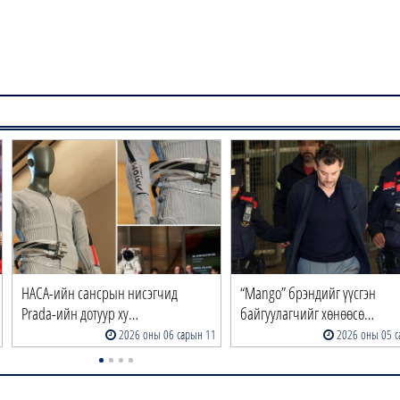
НАСА-ийн сансрын нисэгчид
“Mango” брэндийг үүсгэн
Prada-ийн дотуур ху…
байгуулагчийг хөнөөсө…
2026 оны 06 сарын 11
2026 оны 05 с