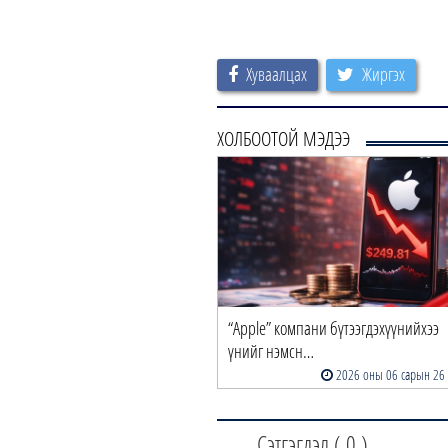
Хуваалцах
Жиргэх
ХОЛБООТОЙ МЭДЭЭ
“Apple” компани бүтээгдэхүүнийхээ
үнийг нэмсн…
2026 оны 06 сарын 26
Сэтгэгдэл (
0
)