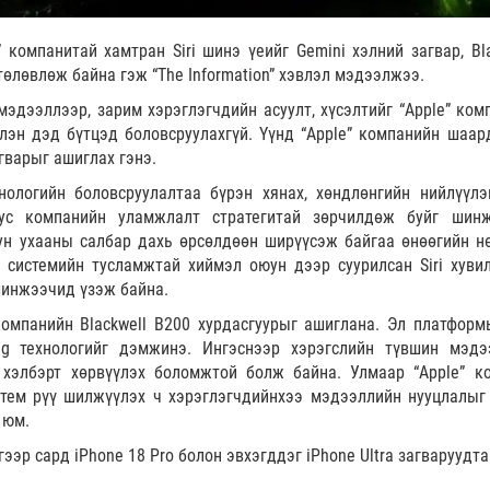
a” компанитай хамтран Siri шинэ үеийг Gemini хэлний загвар, Bl
төлөвлөж байна гэж “The Information” хэвлэл мэдээлжээ.
эдээллээр, зарим хэрэглэгчдийн асуулт, хүсэлтийг “Apple” ком
үлэн дэд бүтцэд боловсруулахгүй. Үүнд “Apple” компанийн шаар
гварыг ашиглах гэнэ.
нологийн боловсруулалтаа бүрэн хянах, хөндлөнгийн нийлүүлэ
тус компанийн уламжлалт стратегитай зөрчилдөж буйг шин
ун ухааны салбар дахь өрсөлдөөн ширүүсэж байгаа өнөөгийн н
 системийн тусламжтай хиймэл оюун дээр суурилсан Siri хуви
шинжээчид үзэж байна.
 компанийн Blackwell B200 хурдасгуурыг ашиглана. Эл платформ
ing технологийг дэмжинэ. Ингэснээр хэрэгслийн түвшин мэдэ
хэлбэрт хөрвүүлэх боломжтой болж байна. Улмаар “Apple” к
стем рүү шилжүүлэх ч хэрэглэгчдийнхээ мэдээллийн нууцлалыг
 юм.
гээр сард iPhone 18 Pro болон эвхэгддэг iPhone Ultra загваруудт