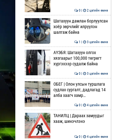
0 |
2 цагийн өмнө
Шатахуун дамлан борлуулсан
хоёр зөрчлийг илрүүлэн
шалгаж байна
1 |
3 цагийн өмнө
АҮЭБЯ: Шатахуун олгох
хязгаарыг 100,000 төгрөгт
хүргэхээр судалж байна
0 |
3 цагийн өмнө
ОБЕГ | Олон улсын туршлага
судлах сургалт, дадлагад 14
алба хаагч хамр…
0 |
4 цагийн өмнө
ТАНИЛЦ | Дараах замуудыг
хааж, шинэчлэнэ
0 |
4 цагийн өмнө