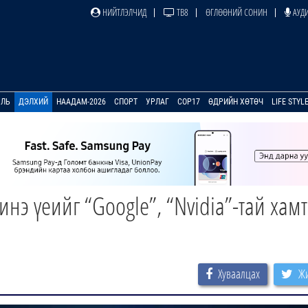
НИЙТЛЭЛЧИД
ТВ8
ӨГЛӨӨНИЙ СОНИН
АУДИ
УЛЬ
ДЭЛХИЙ
НААДАМ-2026
СПОРТ
УРЛАГ
COP17
ӨДРИЙН ХӨТӨЧ
LIFE STYL
инэ үеийг “Google”, “Nvidia”-тай хам
Хуваалцах
Жи