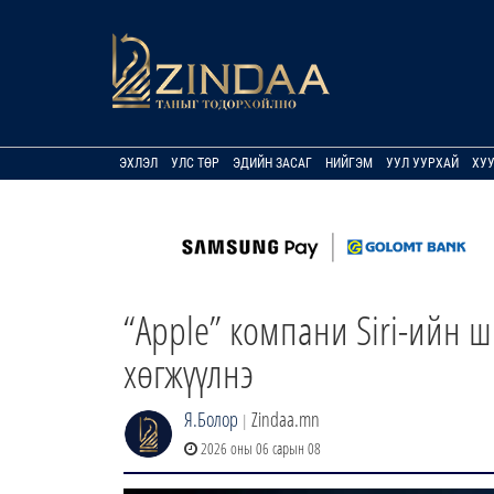
ЭХЛЭЛ
УЛС ТӨР
ЭДИЙН ЗАСАГ
НИЙГЭМ
УУЛ УУРХАЙ
ХУ
“Apple” компани Siri-ийн ш
хөгжүүлнэ
Я.Болор
Zindaa.mn
|
2026 оны 06 сарын 08