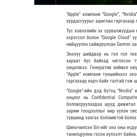
“Apple” компани “Google”, “Nvidi
хурдасгуурыг ашиглан гаргахаар 
Тус хэвлэлийн эх сурвалжуудын м
хэрэгсэл болон “Google Cloud” ү
нийцүүлэн сайжруулсан Gemini за
Энэхүү шийдвэр нь гол гол тех
хараат бус байхад чиглэсэн 
онцолжээ. Генератив хиймэл ою
“Apple” компани түншийнхээ эко
гаргахаар яарч байх талтай гэж 
“Google”-ийн дэд бүтэц “Nvidia”
онцлог нь Confidential Comput
боловсруулахдаа шууд дижитал 
зарим тооцооллыг өөр үүлэн си
түвшинд хангах боломжтой болох
Шинэчилсэн Siri-ийг энэ оны есдү
танилцуулна гэсэн хүлээлт байна.