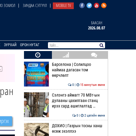
О ЗОХИОЛ
ЗИНДАА СЭТГҮҮЛ
MOBILE TV
БААСАН
2026.08.07
E
ЗУРХАЙ
ОРОН НУТАГ
Барселона | Солилцоо
наймаа дагасан том
өөрчлөлт
0 |
15 минутын өмнө
тран
Сэлэнгэ аймагт 70 МВт-ын
дулааны цахилгаан станц
ирэх сард ашиглалтад …
0 |
2 цагийн өмнө
ргэх
ДОХИО | Газрын тосны ханш
өсөж эхэллээ