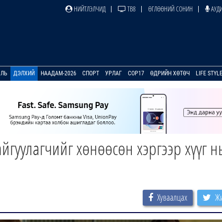
НИЙТЛЭЛЧИД
ТВ8
ӨГЛӨӨНИЙ СОНИН
АУДИ
УЛЬ
ДЭЛХИЙ
НААДАМ-2026
СПОРТ
УРЛАГ
COP17
ӨДРИЙН ХӨТӨЧ
LIFE STYL
йгуулагчийг хөнөөсөн хэргээр хүүг н
Хуваалцах
Жи