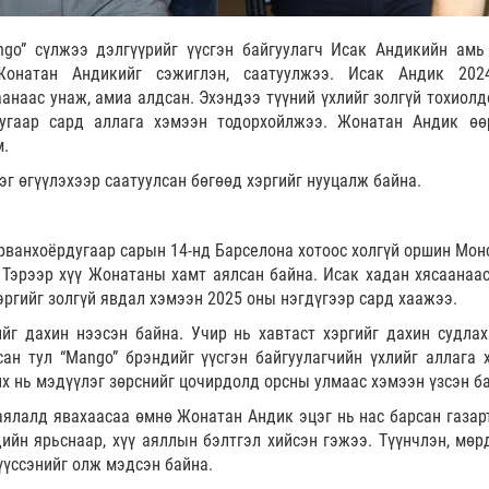
go” сүлжээ дэлгүүрийг үүсгэн байгуулагч Исак Андикийн амь
Жонатан Андикийг сэжиглэн, саатуулжээ. Исак Андик 20
анаас унаж, амиа алдсан. Эхэндээ түүний үхлийг золгүй тохиолд
угаар сард аллага хэмээн тодорхойлжээ. Жонатан Андик өө
м.
эг өгүүлэхээр саатуулсан бөгөөд хэргийг нууцалж байна.
рванхоёрдугаар сарын 14-нд Барселона хотоос холгүй оршин Мон
 Тэрээр хүү Жонатаны хамт аялсан байна. Исак хадан хясаанаас
хэргийг золгүй явдал хэмээн 2025 оны нэгдүгээр сард хаажээ.
йг дахин нээсэн байна. Учир нь хавтаст хэргийг дахин судлах
н тул “Mango” брэндийг үүсгэн байгуулагчийн үхлийг аллага 
нх нь мэдүүлэг зөрснийг цочирдолд орсны улмаас хэмээн үзсэн б
 аялалд явахаасаа өмнө Жонатан Андик эцэг нь нас барсан газар
ийн ярьснаар, хүү аяллын бэлтгэл хийсэн гэжээ. Түүнчлэн, мөр
 үүссэнийг олж мэдсэн байна.