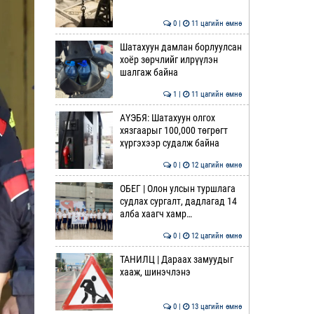
0 |
11 цагийн өмнө
Шатахуун дамлан борлуулсан
хоёр зөрчлийг илрүүлэн
шалгаж байна
1 |
11 цагийн өмнө
АҮЭБЯ: Шатахуун олгох
хязгаарыг 100,000 төгрөгт
хүргэхээр судалж байна
0 |
12 цагийн өмнө
ОБЕГ | Олон улсын туршлага
судлах сургалт, дадлагад 14
алба хаагч хамр…
0 |
12 цагийн өмнө
ТАНИЛЦ | Дараах замуудыг
хааж, шинэчлэнэ
0 |
13 цагийн өмнө