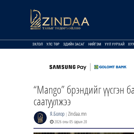
ЭХЛЭЛ
УЛС ТӨР
ЭДИЙН ЗАСАГ
НИЙГЭМ
УУЛ УУРХАЙ
ХУ
“Mango” брэндийг үүсгэн ба
саатуулжээ
Я.Болор
Zindaa.mn
|
2026 оны 05 сарын 20