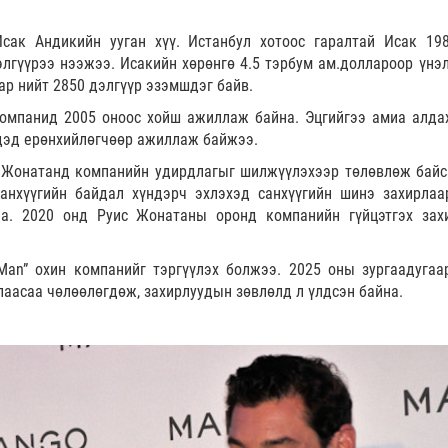
сак Андикийн ууган хүү. Истанбул хотоос гаралтай Исак 19
элгүүрээ нээжээ. Исакийн хөрөнгө 4.5 тэрбум ам.доллароор үнэ
ар нийт 2850 дэлгүүр эзэмшдэг байв.
компанид 2005 оноос хойш ажиллаж байна. Эцгийгээ амиа алда
 дэд ерөнхийлөгчөөр ажиллаж байжээ.
, Жонатанд компанийн удирдлагыг шилжүүлэхээр төлөвлөж байс
анхүүгийн байдал хүндэрч эхлэхэд санхүүгийн шинэ захирлаа
а. 2020 онд Руис Жонатаны оронд компанийн гүйцэтгэх зах
an” охин компанийг тэргүүлэх болжээ. 2025 оны зургаадугаа
лаасаа чөлөөлөгдөж, захирлуудын зөвлөлд л үлдсэн байна.