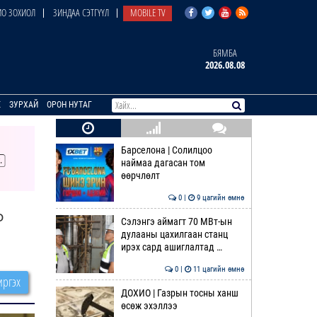
О ЗОХИОЛ
ЗИНДАА СЭТГҮҮЛ
MOBILE TV
БЯМБА
2026.08.08
E
ЗУРХАЙ
ОРОН НУТАГ
Барселона | Солилцоо
наймаа дагасан том
өөрчлөлт
0 |
9 цагийн өмнө
ь
Сэлэнгэ аймагт 70 МВт-ын
дулааны цахилгаан станц
ирэх сард ашиглалтад …
0 |
11 цагийн өмнө
ргэх
ДОХИО | Газрын тосны ханш
өсөж эхэллээ