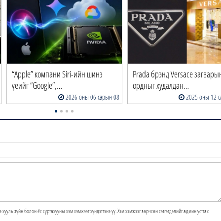
“Apple” компани Siri-ийн шинэ
Prada брэнд Versace загвары
үеийг “Google”,…
ордныг худалдан…
2026 оны 06 сарын 08
2025 оны 12 с
э хууль зүйн болон ёс суртахууны хэм хэмжээг хүндэтгэнэ үү. Хэм хэмжээг зөрчсөн сэтгэгдэлийг админ устгах