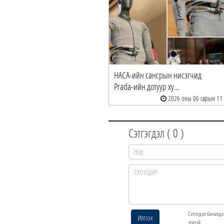
НАСА-ийн сансрын нисэгчид
Prada-ийн дотуур ху…
2026 оны 06 сарын 11
Сэтгэгдэл (
0
)
Сэтгэгдэл бичихдэ
Илгээх
эрхтэй.