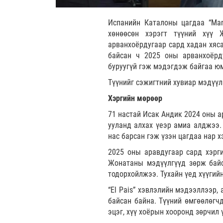
Испанийн Каталоны цагдаа “Man
хөнөөсөн хэрэгт түүний хүү 
арванхоёрдугаар сард хадан хяса
байсан ч 2025 оны арванхоёрд
буруугүй гэж мэдэгдэж байгаа ю
Түүнийг сэжигтний хувиар мэдүүл
Хэргийн мөрөөр
71 настай Исак Андик 2024 оны а
ууланд алхах үеэр амиа алджээ.
нас барсан гэж үзэн цагдаа нар 
2025 оны аравдугаар сард хэрги
Жонатаны мэдүүлгүүд зөрж байса
тодорхойлжээ. Тухайн үед хүүгий
“El Pais” хэвлэлийн мэдээллээр,
байсан байна. Түүний өмгөөлөгчд
эцэг, хүү хоёрын хооронд зөрчил