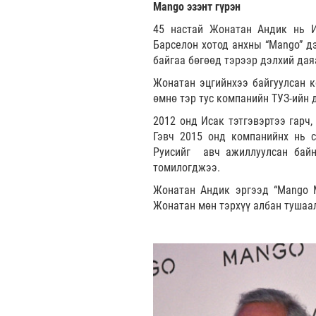
Mango эзэнт гүрэн
45 настай Жонатан Андик нь И
Барселон хотод анхны “Mango” д
байгаа бөгөөд тэрээр дэлхий дая
Жонатан эцгийнхээ байгуулсан 
өмнө тэр тус компанийн ТУЗ-ийн
2012 онд Исак тэтгэвэртээ гарч
Гэвч 2015 онд компанийнх нь с
Руисийг авч ажиллуулсан байн
томилогджээ.
Жонатан Андик эргээд “Mango M
Жонатан мөн тэрхүү албан тушаа