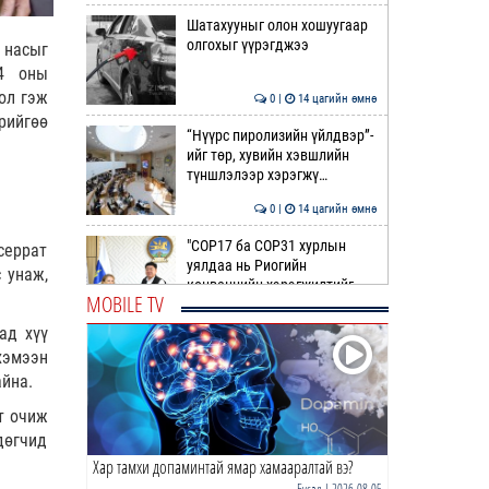
Шатахууныг олон хошуугаар
олгохыг үүрэгджээ
 насыг
24 оны
ол гэж
0 |
14 цагийн өмнө
рийгөө
“Нүүрс пиролизийн үйлдвэр”-
ийг төр, хувийн хэвшлийн
түншлэлээр хэрэгжү…
0 |
14 цагийн өмнө
"COP17 ба COP31 хурлын
серрат
уялдаа нь Риогийн
 унаж,
конвенцийн хэрэгжилтийг
MOBILE TV
ахиул…
0 |
14 цагийн өмнө
ад хүү
Монгол төрийн парадокс нь
хэмээн
шатахуун
айна.
т очиж
0 |
15 цагийн өмнө
дөгчид
Хар тамхи допаминтай ямар хамааралтай вэ?
Б.Пүрэвдагва: Найман
салбарын 103 үйлчилгээний
Бусад
| 2026-08-05