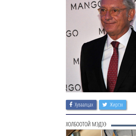
Хуваалцах
Жиргэх
ХОЛБООТОЙ МЭДЭЭ