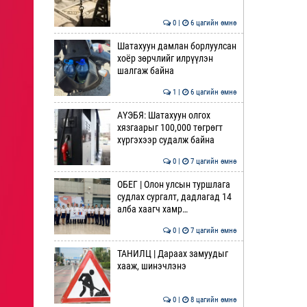
0 |
6 цагийн өмнө
Шатахуун дамлан борлуулсан
хоёр зөрчлийг илрүүлэн
шалгаж байна
1 |
6 цагийн өмнө
АҮЭБЯ: Шатахуун олгох
хязгаарыг 100,000 төгрөгт
хүргэхээр судалж байна
0 |
7 цагийн өмнө
ОБЕГ | Олон улсын туршлага
судлах сургалт, дадлагад 14
алба хаагч хамр…
0 |
7 цагийн өмнө
ТАНИЛЦ | Дараах замуудыг
хааж, шинэчлэнэ
0 |
8 цагийн өмнө