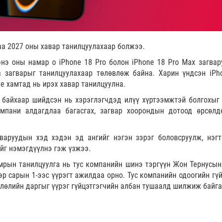
раа 2027 оны хавар танилцуулахаар болжээ.
э оны намар о iPhone 18 Pro болон iPhone 18 Pro Max загвар
a загварыг танилцуулахаар төлөвлөж байна. Харин үндсэн iPh
8e хамтад нь ирэх хавар танилцуулна.
н байхаар шийдсэн нь хэрэглэгчдэд илүү хүртээмжтэй болгохыг
мпани алдагдлаа багасгах, загвар хоорондын дотоод өрсөлд
варуудын хэд хэдэн эд ангийг нэгэн зэрэг боловсруулж, нэгт
йг нэмэгдүүлнэ гэж үзжээ.
мрын танилцуулга нь тус компанийн шинэ тэргүүн Жон Тернусын
эр сарын 1-ээс үүрэгт ажилдаа орно. Тус компанийн одоогийн гүй
влөлийн даргыг үүрэг гүйцэтгэгчийн албан тушаалд шилжиж байга