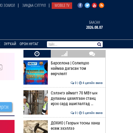
О ЗОХИОЛ
ЗИНДАА СЭТГҮҮЛ
MOBILE TV
БААСАН
2026.08.07
E
ЗУРХАЙ
ОРОН НУТАГ
Барселона | Солилцоо
наймаа дагасан том
өөрчлөлт
0 |
4 цагийн өмнө
Сэлэнгэ аймагт 70 МВт-ын
дулааны цахилгаан станц
ирэх сард ашиглалтад …
ргэх
0 |
5 цагийн өмнө
ДОХИО | Газрын тосны ханш
өсөж эхэллээ