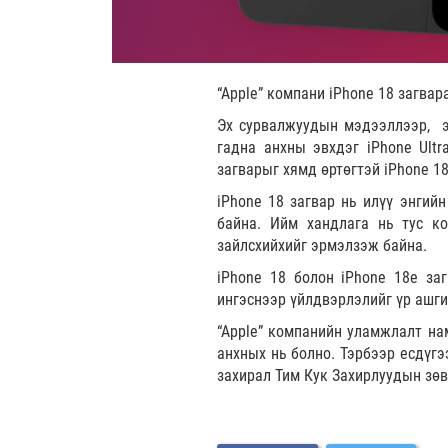
“Apple” компани iPhone 18 загва
Эх сурвалжуудын мэдээллээр, эн
гадна анхны эвхдэг iPhone Ultr
загварыг хямд өртөгтэй iPhone 1
iPhone 18 загвар нь илүү энгий
байна. Ийм хандлага нь тус ко
зайлсхийхийг эрмэлзэж байна.
iPhone 18 болон iPhone 18e заг
ингэснээр үйлдвэрлэлийг үр ашги
“Apple” компанийн уламжлалт на
анхных нь болно. Тэрбээр есдүгэ
захирал Тим Кук Захирлуудын зө