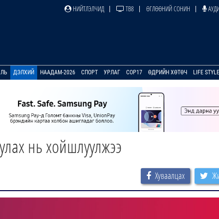
НИЙТЛЭЛЧИД
ТВ8
ӨГЛӨӨНИЙ СОНИН
АУДИ
УЛЬ
ДЭЛХИЙ
НААДАМ-2026
СПОРТ
УРЛАГ
COP17
ӨДРИЙН ХӨТӨЧ
LIFE STYL
уулах нь хойшлуулжээ
Хуваалцах
Жи