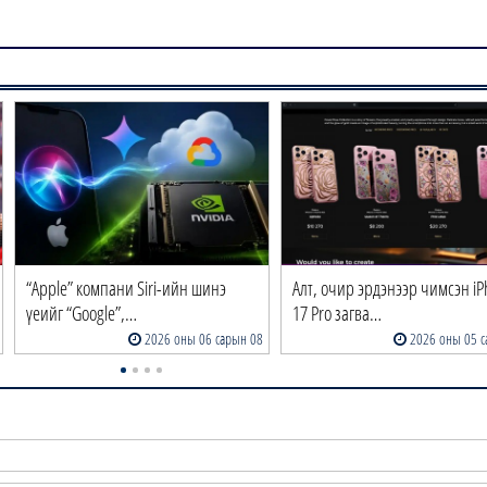
“Apple” компани Siri-ийн шинэ
Алт, очир эрдэнээр чимсэн i
үеийг “Google”,…
17 Pro загва…
2026 оны 06 сарын 08
2026 оны 05 с