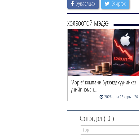
Хуваалцах
Жиргэх
ХОЛБООТОЙ МЭДЭЭ
“Apple” компани бүтээгдэхүүнийхээ
үнийг нэмсн…
2026 оны 06 сарын 26
Сэтгэгдэл (
0
)