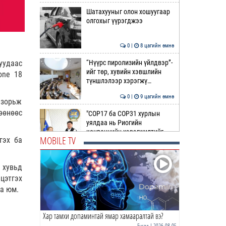
Шатахууныг олон хошуугаар
олгохыг үүрэгджээ
0 |
8 цагийн өмнө
“Нүүрс пиролизийн үйлдвэр”-
уудаас
ийг төр, хувийн хэвшлийн
one 18
түншлэлээр хэрэгжү…
0 |
9 цагийн өмнө
 зорьж
өөнөөс
"COP17 ба COP31 хурлын
уялдаа нь Риогийн
конвенцийн хэрэгжилтийг
MOBILE TV
гэх ба
ахиул…
0 |
9 цагийн өмнө
Монгол төрийн парадокс нь
 хувьд
шатахуун
цэтгэх
а юм.
0 |
9 цагийн өмнө
Хар тамхи допаминтай ямар хамааралтай вэ?
Б.Пүрэвдагва: Найман
салбарын 103 үйлчилгээний
Бусад
| 2026-08-05