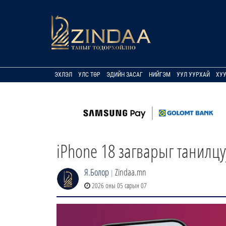
ЭХЛЭЛ
УЛС ТӨР
ЭДИЙН ЗАСАГ
НИЙГЭМ
УУЛ УУРХАЙ
ХУ
iPhone 18 загварыг танилц
Я.Болор
Zindaa.mn
|
2026 оны 05 сарын 07