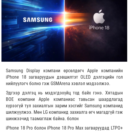
Samsung Display компани өрсөлдөгч Apple компанийн
iPhone 18 загваруудын дэвшилтэт OLED дэлгэцийн гол
нийлүүлэгч болно гэж GSMArena хэвлэл мэдээлжээ.
Эдгээр дэлгэц нь мэдэгдэхүйц тод байх гэнэ. Хятадын
BOE компани Apple компаниас тавьсан шаардлагад
хүрээгүй тул захиалгын зарим хэсгийг Samsung компанид
шилжүүлжээ. Мөн LG компанид захиалга өгч магадгүй гэж
шинжээчид таамаглаж байна. болон
iPhone 18 Pro болон iPhone 18 Pro Max загваруудад LTPO+