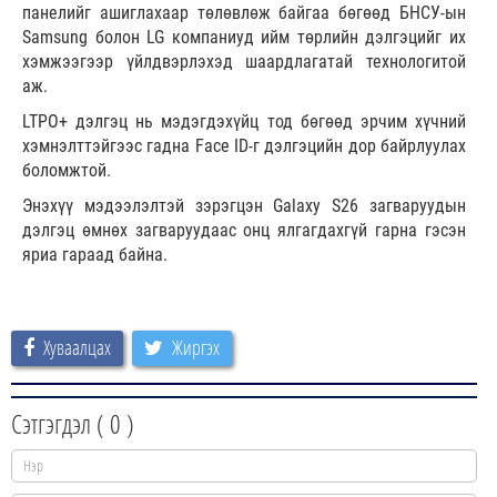
панелийг ашиглахаар төлөвлөж байгаа бөгөөд БНСУ-ын
Samsung болон LG компаниуд ийм төрлийн дэлгэцийг их
хэмжээгээр үйлдвэрлэхэд шаардлагатай технологитой
аж.
LTPO+ дэлгэц нь мэдэгдэхүйц тод бөгөөд эрчим хүчний
хэмнэлттэйгээс гадна Face ID-г дэлгэцийн дор байрлуулах
боломжтой.
Энэхүү мэдээлэлтэй зэрэгцэн Galaxy S26 загваруудын
дэлгэц өмнөх загваруудаас онц ялгагдахгүй гарна гэсэн
яриа гараад байна.
Хуваалцах
Жиргэх
Сэтгэгдэл (
0
)