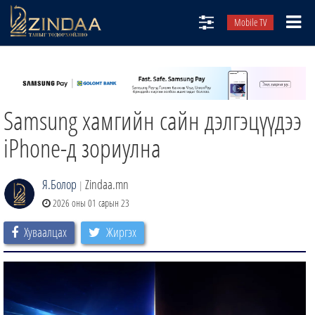
Mobile TV
НИЙТЛЭЛЧИД
ТВ8
Samsung хамгийн сайн дэлгэцүүдээ
ӨГЛӨӨНИЙ СОНИН
АУДИО ЗОХИОЛ
iPhone-д зориулна
ЗИНДАА СЭТГҮҮЛ
Я.Болор
Zindaa.mn
|
2026 оны 01 сарын 23
Хуваалцах
Жиргэх