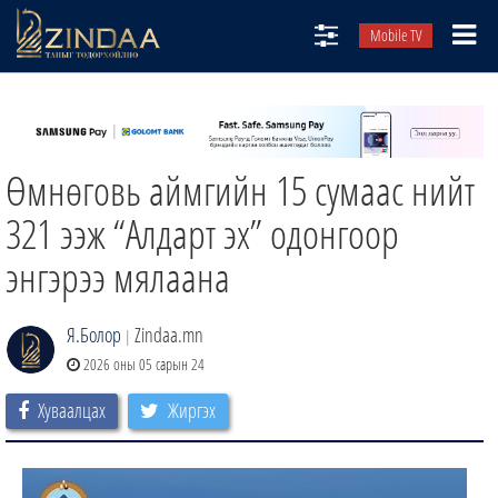
Mobile TV
НИЙТЛЭЛЧИД
ТВ8
Өмнөговь аймгийн 15 сумаас нийт
ӨГЛӨӨНИЙ СОНИН
АУДИО ЗОХИОЛ
321 ээж “Алдарт эх” одонгоор
ЗИНДАА СЭТГҮҮЛ
энгэрээ мялаана
Я.Болор
Zindaa.mn
|
2026 оны 05 сарын 24
Хуваалцах
Жиргэх