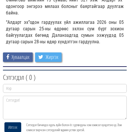
одонгоор энгэрээ мялаах болсныг баяртайгаар дуулгаж
байна.
“Алдарт эх”одон гардуулах үйл ажиллагаа 2026 оны 05
дугаар сарын 25-ны өдрөөс эхлэн сум бүрт зохион
байгуулагдах бөгөөд Даланзадгад сумын ээжүүдэд 05
дугаар сарын 28-ны өдөр хүндэтгэн гардуулна.
Хуваалцах
Жиргэх
Сэтгэгдэл (
0
)
Сэтгэгдэл бичихдээ хууль зүйн болон ёс суртахууны хэм хэмжээг хүндэтгэнэ үү. Хэм
Илгээх
хэмжээг зөрчсөн сэтгэгдэлийг админ устгах эрхтэй.