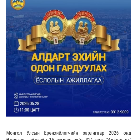
Монгол Улсын Ерөнхийлөгчийн зарлигаар 2026 онд
Өмнөговь аймгийн 15 сумаас нийт 321 ээж “Алдарт эх”