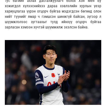
Тус багийн ахлах дасгалжуулагч болох Хон Мён Бу
хожигдол хүлээснийхээ дараа хэвлэлийн хурлын үеэр
хариуцлагаа үүрэн огцорч буйгаа мэдэгдсэн бөгөөд олон
нийт түүнийг ямар ч гэмшсэн шинжгүй байсан, зүгээр л
шүүмжлэлээс зугтаахыг тулд ийнхүү огцорч буйгаа
зарласан хэмээн хүчтэй шүүмжилж эхэлсэн байна.