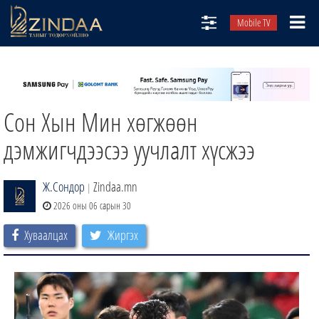
Mobile TV
НИЙТЛЭЛЧИД
ТВ8
Сон Хын Мин хөгжөөн
ӨГЛӨӨНИЙ СОНИН
АУДИО ЗОХИОЛ
дэмжигчдээсээ уучлалт хүсжээ
ЗИНДАА СЭТГҮҮЛ
Ж.Сондор
Zindaa.mn
|
2026 оны 06 сарын 30
Хуваалцах
Жиргэх