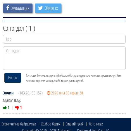
Хуваалцах
Жиргэх
Сэтгэгдэл (
1
)
Сэтгэгдэл бичихдээ хууль зүйн болон ёс суртахууны хэм хэмжээг хүндэтгэнэ үү. Хэм
Илгээх
хэмжээг зөрчсөн сэтгэгдэлийг админ устгах эрхтэй.
Зочин
(103.26.195.157)
2026 оны 06 сарын 30
Мундаг залуу.
1
|
1
Сурталчилгаа байршуулах
Холбоо барих
Бидний тухай
Лого татах
Copyright © 2010 - 2026 Zindaa.mn Developed by mCast LLC