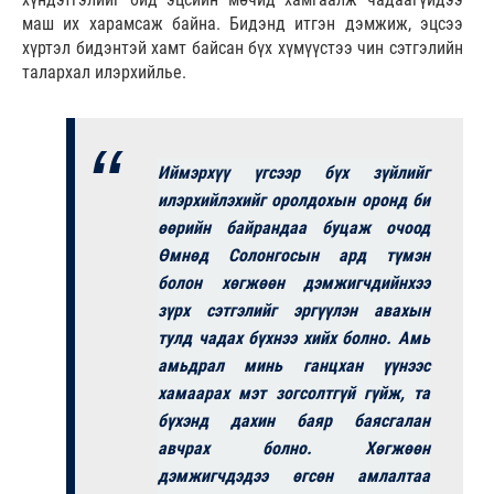
маш их харамсаж байна. Бидэнд итгэн дэмжиж, эцсээ
хүртэл бидэнтэй хамт байсан бүх хүмүүстээ чин сэтгэлийн
талархал илэрхийлье.
Иймэрхүү үгсээр бүх зүйлийг
илэрхийлэхийг оролдохын оронд би
өөрийн байрандаа буцаж очоод
Өмнөд Солонгосын ард түмэн
болон хөгжөөн дэмжигчдийнхээ
зүрх сэтгэлийг эргүүлэн авахын
тулд чадах бүхнээ хийх болно. Амь
амьдрал минь ганцхан үүнээс
хамаарах мэт зогсолтгүй гүйж, та
бүхэнд дахин баяр баясгалан
авчрах болно. Хөгжөөн
дэмжигчдэдээ өгсөн амлалтаа