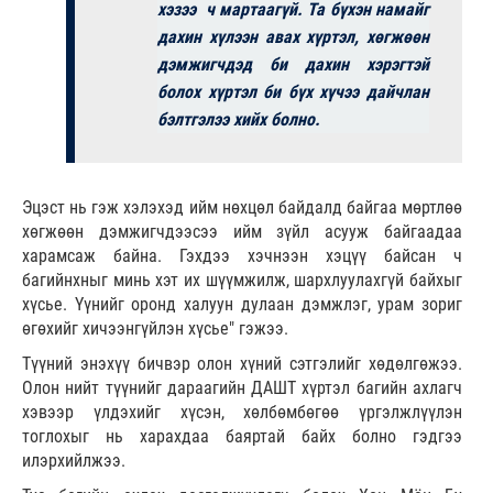
хэзээ ч мартаагүй. Та бүхэн намайг
дахин хүлээн авах хүртэл, хөгжөөн
дэмжигчдэд би дахин хэрэгтэй
болох хүртэл би бүх хүчээ дайчлан
бэлтгэлээ хийх болно.
Эцэст нь гэж хэлэхэд ийм нөхцөл байдалд байгаа мөртлөө
хөгжөөн дэмжигчдээсээ ийм зүйл асууж байгаадаа
харамсаж байна. Гэхдээ хэчнээн хэцүү байсан ч
багийнхныг минь хэт их шүүмжилж, шархлуулахгүй байхыг
хүсье. Үүнийг оронд халуун дулаан дэмжлэг, урам зориг
өгөхийг хичээнгүйлэн хүсье" гэжээ.
Түүний энэхүү бичвэр олон хүний сэтгэлийг хөдөлгөжээ.
Олон нийт түүнийг дараагийн ДАШТ хүртэл багийн ахлагч
хэвээр үлдэхийг хүсэн, хөлбөмбөгөө үргэлжлүүлэн
тоглохыг нь харахдаа баяртай байх болно гэдгээ
илэрхийлжээ.