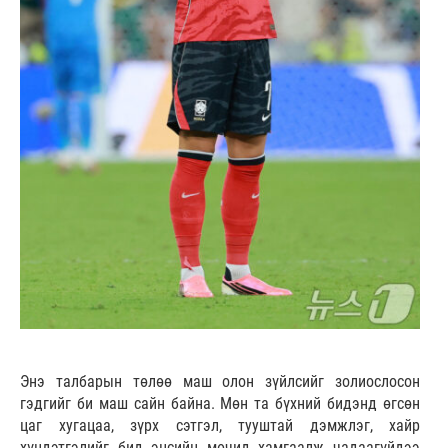
Энэ талбарын төлөө маш олон зүйлсийг золиослосон
гэдгийг би маш сайн байна. Мөн та бүхний бидэнд өгсөн
цаг хугацаа, зүрх сэтгэл, тууштай дэмжлэг, хайр
хүндэтгэлийг бид эцсийн мөчид хамгаалж чадаагүйдээ