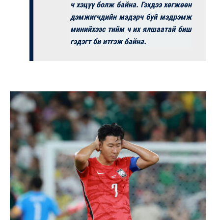
ч хэцүү болж байна. Гэхдээ хөгжөөн
дэмжигчдийн мэдэрч буй мэдрэмж
минийхээс тийм ч их ялшаатай биш
гэдэгт би итгэж байна.