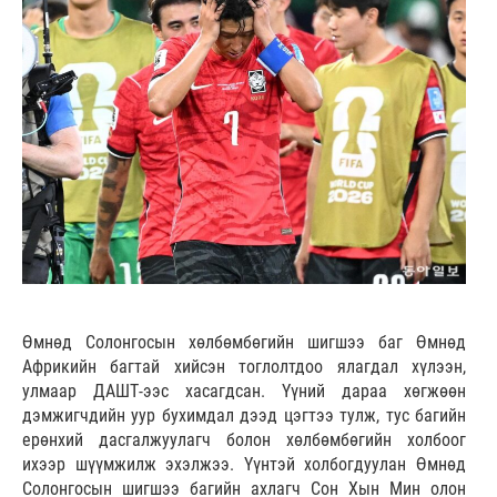
Өмнөд Солонгосын хөлбөмбөгийн шигшээ баг Өмнөд
Африкийн багтай хийсэн тоглолтдоо ялагдал хүлээн,
улмаар ДАШТ-ээс хасагдсан. Үүний дараа хөгжөөн
дэмжигчдийн уур бухимдал дээд цэгтээ тулж, тус багийн
ерөнхий дасгалжуулагч болон хөлбөмбөгийн холбоог
ихээр шүүмжилж эхэлжээ. Үүнтэй холбогдуулан Өмнөд
Солонгосын шигшээ багийн ахлагч Сон Хын Мин олон