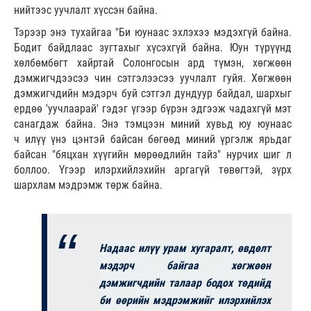
нийтээс уучлалт хүссэн байна.
Тэрээр энэ тухайгаа "Би юунаас эхлэхээ мэдэхгүй байна.
Бодит байдлаас зугтахыг хүсэхгүй байна. Юун түрүүнд
хөлбөмбөгт хайртай Солонгосын ард түмэн, хөгжөөн
дэмжигчдээсээ чин сэтгэлээсээ уучлалт гуйя. Хөгжөөн
дэмжигчдийн мэдэрч буй сэтгэл дундуур байдал, шархыг
ердөө 'уучлаарай' гэдэг үгээр бүрэн эдгээж чадахгүй мэт
санагдаж байна. Энэ тэмцээн миний хувьд юу юунаас
ч илүү үнэ цэнтэй байсан бөгөөд миний үргэлж ярьдаг
байсан "бяцхан хүүгийн мөрөөдлийн тайз" нурчих шиг л
боллоо. Үгээр илэрхийлэхийн аргагүй төвөгтэй, зүрх
шархлам мэдрэмж төрж байна.
Надаас илүү урам хугаралт, өвдөлт
мэдэрч байгаа хөгжөөн
дэмжигчдийн талаар бодох төдийд
би өөрийн мэдрэмжийг илэрхийлэх