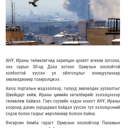
АНУ, Ираны төлөөлөгчид харилцан цохилт өгөхөө зогсоох,
энэ сарын 30-нд Доха хотноо Ормузын хоолойтой
холбоотой үүссэн үл ойлголцлыг зохицуулахаар
зөвлөлдөхөөр тохиролцжээ.
Axios порталын мэдээллээр, талууд зөвлөлдөх уулзалтыг
Швейцарт хийж, Ираны цөмийн хөтөлбөрийг хэлэлцэхээр
төлөвлөж байжээ. Гэвч сүүлийн хэдэн хоногт АНУ, Ираны
хооронд дахин хурцадмал байдал үүссэн тул хэлэлцээний
сэдэв болон газрыг өөрчлөхөөр болсон байна.
Өнгөрсөн бямба гарагт Ормузын хоолойгоор Панамын