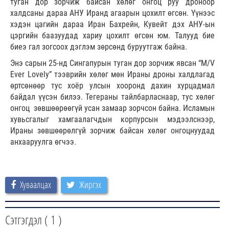
туган дор зорчиж байсан хөлөг онгоц руу дроноор
халдсаны дараа АНУ Иранд агаарын цохилт өгсөн. Үүнээс
хэдэн цагийн дараа Иран Бахрейн, Кувейт дэх АНУ-ын
цэргийн баазуудад хариу цохилт өгсөн юм. Талууд бие
биеэ гал зогсоох дэглэм зөрсөнд буруутгаж байна.
Энэ сарын 25-нд Сингапурын туган дор зорчиж явсан “M/V
Ever Lovely” тээврийн хөлөг мөн Ираны дроны халдлагад
өртсөнөөр тус хоёр улсын хооронд дахин хурцадмал
байдал үүсэн билээ. Тегераны тайлбарласнаар, тус хөлөг
онгоц зөвшөөрөөгүй усан замаар зорчсон байна. Исламын
хувьсгалыг хамгаалагчдын корпурсын мэдээлснээр,
Ираны зөвшөөрөлгүй зорчиж байсан хөлөг онгоцнуудад
анхааруулга өгчээ.
Хуваалцах
Жиргэх
Сэтгэгдэл (
1
)