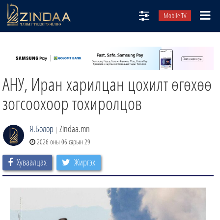
Mobile TV
НИЙТЛЭЛЧИД
ТВ8
АНУ, Иран харилцан цохилт өгөхөө
ӨГЛӨӨНИЙ СОНИН
АУДИО ЗОХИОЛ
зогсоохоор тохиролцов
ЗИНДАА СЭТГҮҮЛ
Я.Болор
Zindaa.mn
|
2026 оны 06 сарын 29
Хуваалцах
Жиргэх