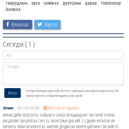
гашуудлын арга хэмжээ дууссаны дараа товлохоор
болжээ.
Хуваалцах
Жиргэх
Сэтгэгдэл (
1
)
Сэтгэгдэл бичихдээ хууль зүйн болон ёс суртахууны хэм хэмжээг хүндэтгэнэ үү. Хэм
Илгээх
хэмжээг зөрчсөн сэтгэгдэлийг админ устгах эрхтэй.
Зочин
(59.153.114.28)
2026 оны 07 сарын 02
ИРАНЫ ДАЙН ЭХЭЛСЭНЭЭС ХОЙШХИ 4 САРЫН ХУГАЦААНД АНУ 100 ГАРУЙ ТЭРБУМ
АМ.ДОЛЛАР ЗАРЦУУЛСАН ГЭНЭ ЭЭ. МОНГОЛЫН ДНБ-ИЙГ 2;3 ДАХИН НУГАЛСАН ИХ
ХӨРӨНГӨ. ЯМАР ИХ МӨНГӨ ВЭ. АМЕРИК ДУНДААСАА МӨНГӨ ЦАВЧИНА ГЭЖ БАЙХ УУ.