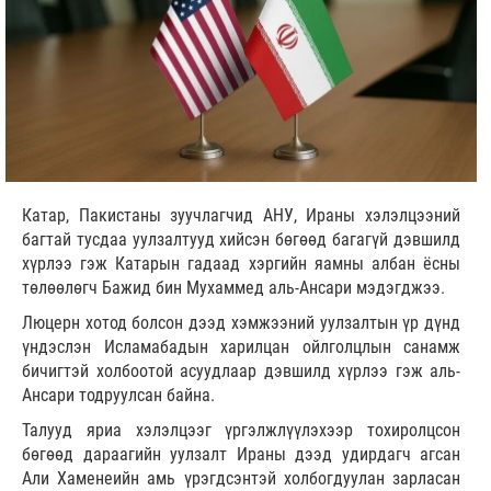
Катар, Пакистаны зуучлагчид АНУ, Ираны хэлэлцээний
багтай тусдаа уулзалтууд хийсэн бөгөөд багагүй дэвшилд
хүрлээ гэж Катарын гадаад хэргийн яамны албан ёсны
төлөөлөгч Бажид бин Мухаммед аль-Ансари мэдэгджээ.
Люцерн хотод болсон дээд хэмжээний уулзалтын үр дүнд
үндэслэн Исламабадын харилцан ойлголцлын санамж
бичигтэй холбоотой асуудлаар дэвшилд хүрлээ гэж аль-
Ансари тодруулсан байна.
Талууд яриа хэлэлцээг үргэлжлүүлэхээр тохиролцсон
бөгөөд дараагийн уулзалт Ираны дээд удирдагч агсан
Али Хаменеийн амь үрэгдсэнтэй холбогдуулан зарласан