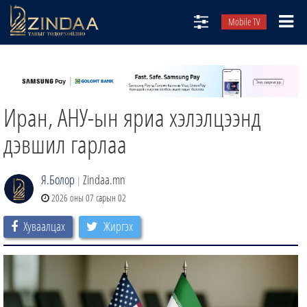
Mobile TV
НИЙТЛЭЛЧИД
ТВ8
Иран, АНУ-ын яриа хэлэлцээнд
ӨГЛӨӨНИЙ СОНИН
АУДИО ЗОХИОЛ
дэвшил гарлаа
ЗИНДАА СЭТГҮҮЛ
Я.Болор
Zindaa.mn
|
2026 оны 07 сарын 02
Хуваалцах
Жиргэх