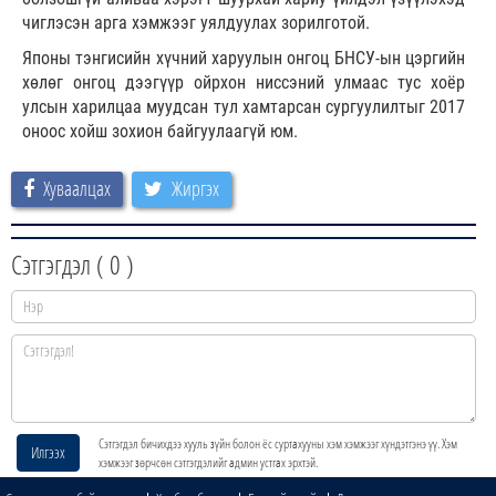
чиглэсэн арга хэмжээг уялдуулах зорилготой.
Японы тэнгисийн хүчний харуулын онгоц БНСУ-ын цэргийн
хөлөг онгоц дээгүүр ойрхон ниссэний улмаас тус хоёр
улсын харилцаа муудсан тул хамтарсан сургуулилтыг 2017
оноос хойш зохион байгуулаагүй юм.
Хуваалцах
Жиргэх
Сэтгэгдэл (
0
)
Сэтгэгдэл бичихдээ хууль зүйн болон ёс суртахууны хэм хэмжээг хүндэтгэнэ үү. Хэм
Илгээх
хэмжээг зөрчсөн сэтгэгдэлийг админ устгах эрхтэй.