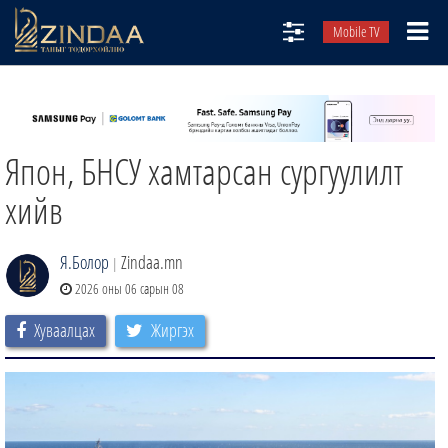
Mobile TV
НИЙТЛЭЛЧИД
ТВ8
Япон, БНСУ хамтарсан сургуулилт
ӨГЛӨӨНИЙ СОНИН
АУДИО ЗОХИОЛ
хийв
ЗИНДАА СЭТГҮҮЛ
Я.Болор
Zindaa.mn
|
2026 оны 06 сарын 08
Хуваалцах
Жиргэх