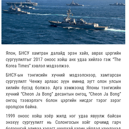
Япон, БНСУ хамтран далайд эрэн хайх, аврах цэргийн
сургуулилтыг 2017 оноос хойш анх удаа хийлээ гэж “The
Korea Times” хэвлэл мэдээлжээ.
БНСУ-ын тэнгисийн хүчний мэдээлснээр, хамтарсан
сургуулилт Ченжу арлаас зүүн өмнөд зүгт олон улсын
хилийн бүсэд болжээ. Арга хэмжээнд Японы тэнгисийн
хүчний “Cheon Ja Bong” десантын онгоц, “Cheon Ja Bong”
онгоц тээвэрлэгч болон цэргийн нисдэг тэрэг зэрэг
оролцсон байна.
1999 оноос хойш хоёр жилд нэг удаа явуулж байсан
энэхүү сургуулилт нь Солонгосын хойг орчимд гарч
болзошгүй аливаа хэрэгт шуурхай хариу үйлдэл үзүүлэхэд