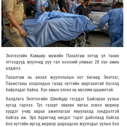
Энэтхэгийн Камшир мужийн Пахалгам хотод үл таних
этгээдүүд жуулчид руу гал нээсний улмаас 28 хүн амиа
алджээ.
Пахалгам нь аялал жуулчлалын хот бөгөөд Энэтхэг,
Пакистаны хоорондын газар нутгийн маргаантай бүсэлд
байрладаг байна. Хүн амын олонх нь муслим шашинтай.
Халдлага Энэтхэгийн Швейцар гэгддэг Байсаран уулын
нугад гарчээ. Тус газарт зөвхөн явган эсвэл мориор
хүрдэг учир аврах ажиллагааг явуулахад хүндрэлтэй
байгаа аж. Эрх баригчид нисдэг тэрэг дайчлаад байгаа
бол нутгийн иргэд мориор шархадсан жуулчдыг уулын бэл