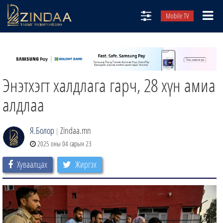
Mobile TV
НИЙТЛЭЛЧИД
ТВ8
Энэтхэгт халдлага гарч, 28 хүн амиа
ӨГЛӨӨНИЙ СОНИН
АУДИО ЗОХИОЛ
алдлаа
ЗИНДАА СЭТГҮҮЛ
Я.Болор
Zindaa.mn
|
2025 оны 04 сарын 23
Хуваалцах
Жиргэх