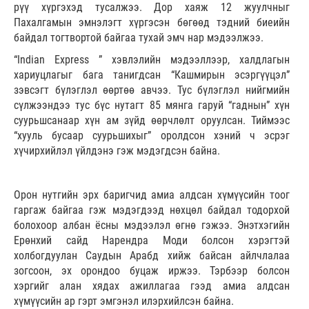
рүү хүргэхэд тусалжээ. Дор хаяж 12 жуулчныг
Пахалгамын эмнэлэгт хүргэсэн бөгөөд тэдний биеийн
байдал тогтвортой байгаа тухай эмч нар мэдээлжээ.
“Indian Express ” хэвлэлийн мэдээллээр, халдлагын
хариуцлагыг бага танигдсан “Кашмирын эсэргүүцэл”
зэвсэгт бүлэглэл өөртөө авчээ. Тус бүлэглэл нийгмийн
сүлжээндээ тус бүс нутагт 85 мянга гаруй “гаднын” хүн
суурьшсанаар хүн ам зүйд өөрчлөлт оруулсан. Тиймээс
“хууль бусаар суурьшихыг” оролдсон хэний ч эсрэг
хүчирхийлэл үйлдэнэ гэж мэдэгдсэн байна.
Орон нутгийн эрх баригчид амиа алдсан хүмүүсийн тоог
гаргаж байгаа гэж мэдэгдээд нөхцөл байдал тодорхой
болохоор албан ёсны мэдээлэл өгнө гэжээ. Энэтхэгийн
Ерөнхий сайд Нарендра Моди болсон хэрэгтэй
холбогдуулан Саудын Арабд хийж байсан айлчлалаа
зогсоон, эх орондоо буцаж иржээ. Тэрбээр болсон
хэргийг алан хядах ажиллагаа гээд амиа алдсан
хүмүүсийн ар гэрт эмгэнэл илэрхийлсэн байна.