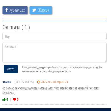
Хуваалцах
Жиргэх
Сэтгэгдэл (
1
)
Сэтгэгдэл бичихдээ хууль зүйн болон ёс суртахууны хэм хэмжээг хүндэтгэнэ үү. Хэм
Илгээх
хэмжээг зөрчсөн сэтгэгдэлийг админ устгах эрхтэй.
зочин
(202.55.188.35)
2025 оны 04 сарын 23
ёо балиар энэтхэгүүд жуулчдад халдаад бүтэхгүйээ манайхаан хаа хамаагүй тэнэдэгээ
болиорой.
0
|
0