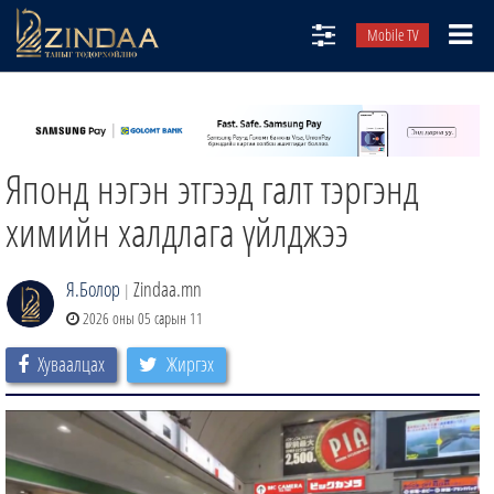
Mobile TV
НИЙТЛЭЛЧИД
ТВ8
Японд нэгэн этгээд галт тэргэнд
ӨГЛӨӨНИЙ СОНИН
АУДИО ЗОХИОЛ
химийн халдлага үйлджээ
ЗИНДАА СЭТГҮҮЛ
Я.Болор
Zindaa.mn
|
2026 оны 05 сарын 11
Хуваалцах
Жиргэх