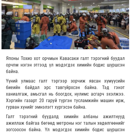
Японы Тохио хот орчмын Кавасаки галт тэрэгний буудал
орчnм нэгэн этгээд үл мэдэгдэх химийн бодис шүршсэн
байна.
Үүний улмаас галт тэргээр зорчиж явсан хүмүүсийн
биеийн байдал эрс тавгүйрхсэн байна. Тэд гэнэт
ханиалгаж, амьсгал нь боогдох, нулимс асгарч эхэлжээ.
Хэргийн газарт 20 гаруй түргэн тусламжийн машин ирж,
гурван хүнийг эмнэлэгт хүргэсэн байна.
Галт тэрэгний буудалд химийн албаны ажилтнууд
ажиллаж байгаа бөгөөд метроны нэг талын хөдөлгөөнийг
зогсоосон байна. Үл мэдэгдэх химийн бодис шүршсэн