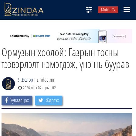
Mobile TV
НИЙТЛЭЛЧИД
ТВ8
Ормузын хоолой: Газрын тосны
ӨГЛӨӨНИЙ СОНИН
АУДИО ЗОХИОЛ
тээвэрлэлт нэмэгдэж, үнэ нь буурав
ЗИНДАА СЭТГҮҮЛ
Я.Болор
Zindaa.mn
|
2026 оны 07 сарын 02
Хуваалцах
Жиргэх