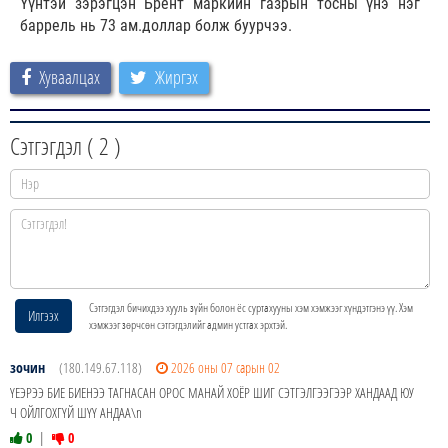
Үүнтэй зэрэгцэн Брент маркийн газрын тосны үнэ нэг
баррель нь 73 ам.доллар болж буурчээ.
Хуваалцах
Жиргэх
Сэтгэгдэл (
2
)
Сэтгэгдэл бичихдээ хууль зүйн болон ёс суртахууны хэм хэмжээг хүндэтгэнэ үү. Хэм
Илгээх
хэмжээг зөрчсөн сэтгэгдэлийг админ устгах эрхтэй.
зочин
(180.149.67.118)
2026 оны 07 сарын 02
ҮЕЭРЭЭ БИЕ БИЕНЭЭ ТАГНАСАН ОРОС МАНАЙ ХОЁР ШИГ СЭТГЭЛГЭЭГЭЭР ХАНДААД ЮУ
Ч ОЙЛГОХГҮЙ ШҮҮ АНДАА\n
0
|
0