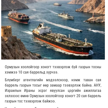
Ормузын хоолойгоор хоногт тээвэрлэж буй газрын тосны
хэмжээ 10 сая баррельд хүрчээ.
Блүмберг агентлагийн мэдээлснээр, нэмж таван сая
баррель газрын тосыг өөр замаар тээвэрлэж байна. АНУ,
Израилын Ираны эсрэг явуулсан цэргийн ажиллагаа
эхлэхээс өмнө Ормузын хоолойгоор хоногт 20 сая баррель
газрын тос тээвэрлэж байжээ.