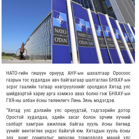
НАТО-гийн гишүүн орнууд АНУ-ын шахалтаар Оросоос
газрын тос худалдан авч байгаагаар шалтаглан БНХАУ-ын
эсрэг гаалийн татвар нэвтрүүлэхийг оролдвол Хятад улс
шийдвэртэй хариу арга хэмжээ авах болно гэж БНХАУ-ын
ГХЯ-ны албан ёсны төлөөлөгч Линь Зянь мэдэгдэв.
“Хятад улс дэлхийн улс орнуудтай, тэдгээрийн дотор
Оростой худалдаа, эдийн засаг болон эрчим хүчний
салбарт хамтран ажиллаж байгаа хууль ёсны бөгөөд
үүнийг өөнтөглөх үндэс байхгүй юм. Хятадын хууль ёсны
эрх, ашиг сонирхлыг зөрчсөн тохиолдолд манай улс