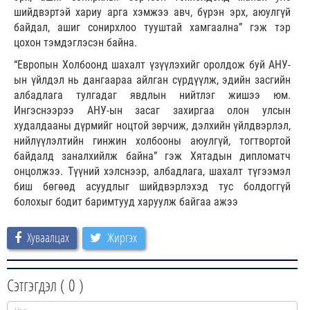
шийдвэртэй хариу арга хэмжээ авч, бүрэн эрх, аюулгүй
байдал, ашиг сонирхлоо тууштай хамгаална” гэж тэр
цохон тэмдэглэсэн байна.
“Европын Холбоонд шахалт үзүүлэхийг оролдож буй АНУ-
ын үйлдэл нь дангаараа айлган сүрдүүлж, эдийн засгийн
албадлага тулгадаг явдлын нийтлэг жишээ юм.
Ингэснээрээ АНУ-ын засаг захиргаа олон улсын
худалдааны дүрмийг ноцтой зөрчиж, дэлхийн үйлдвэрлэл,
нийлүүлэлтийн гинжин холбооны аюулгүй, тогтвортой
байдалд заналхийлж байна” гэж Хятадын дипломатч
онцолжээ. Түүний хэлснээр, албадлага, шахалт түгээмэл
биш бөгөөд асуудлыг шийдвэрлэхэд тус болдоггүй
болохыг бодит баримтууд харуулж байгаа ажээ
Хуваалцах
Жиргэх
Сэтгэгдэл (
0
)