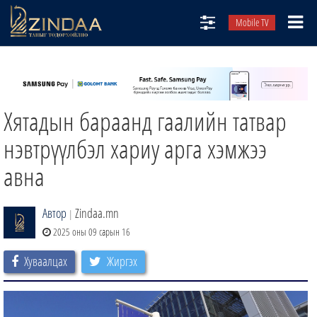
Mobile TV
НИЙТЛЭЛЧИД
ТВ8
Хятадын бараанд гаалийн татвар
ӨГЛӨӨНИЙ СОНИН
АУДИО ЗОХИОЛ
нэвтрүүлбэл хариу арга хэмжээ
ЗИНДАА СЭТГҮҮЛ
авна
Автор
Zindaa.mn
|
2025 оны 09 сарын 16
Хуваалцах
Жиргэх