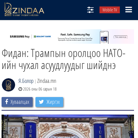
Mobile TV
НИЙТЛЭЛЧИД
ТВ8
Фидан: Трампын оролцоо НАТО-
ӨГЛӨӨНИЙ СОНИН
АУДИО ЗОХИОЛ
ийн чухал асуудлуудыг шийднэ
ЗИНДАА СЭТГҮҮЛ
Я.Болор
Zindaa.mn
|
2026 оны 06 сарын 18
Хуваалцах
Жиргэх