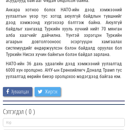
асуудлууд байгааг Фидан онцолсон байна.
Анкара хотноо болох НАТО-ийн дээд хэмжээний
уулзалтын үеэр тус хотод аюулгүй байдлын түвшнийг
дээд хэмжээнд хүргэхээр бэлтгэж байна. Аюулгүй
байдлыг хангахад Туркийн хууль хүчний нийт 70 мянган
алба хаагчийг дайчилна. Үүнтэй зэрэгцэн Туркийн
агаарын довтолгооноос эсэргүүцэн хамгаалах
системүүдийг өндөржүүлсэн бэлэн байдалд оруулах бол
Туркийн Нисэх хүчин байнгын бэлэн байдал зарлана.
НАТО-ийн 36 дахь удаагийн дээд хэмжээний уулзалтад
6000 хүн оролцоно. АНУ-ын Ерөнхийлөгч Доналд Трамп тус
уулзалтад өөрийн биеэр оролцохоо мэдэгдээд байгаа юм.
Хуваалцах
Жиргэх
Сэтгэгдэл (
0
)