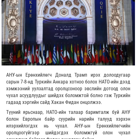
АНУ-ын Ерөнхийлөгч Доналд Трамп ирэх долоодугаар
сарын 7-8-нд Туркийн Анкара хотноо болох НАТО-ийн дээд
хэмжээний уулзалтад оролцсоноор эвслийн дотоод олон
чухал асуудлуудыг шийдэх боломжтой болно гэж Туркийн
гадаад хэргийн сайд Хакан Фидан онцолжээ.
Түүний ярьснаар, НАТО-ийн талаар баримталж буй АНУ
болон Европын байр суурийн нарийн талууд хэрхэн
илэрхийлэгдэх нь чухал. АНУ-ын Ерөнхийлөгчийн
оролцоогүйгээр шийдэгдэх боломжгүй олон чухал