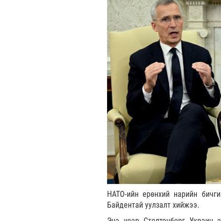
НАТО-ийн ерөнхий нарийн бичг
Байдентай уулзалт хийжээ.
Энэ үеэр Столтенберг Украин 