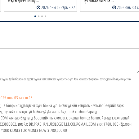
2026 оны 05 сарын 27
2026 оны 04 с
э хууль зүйн болон ёс суртахууны хэм хэмжээг хүндэтгэнэ үү. Хэм хэмжээг зөрчсөн сэтгэгдэлийг админ устгах
2025 оны 03 сарын 13
; Та бөөрийг худалдахыг хүсч байна уу? Та санхүүгийн хямралын улмаас бөөрийг зарж
у, юу хийхээ мэдэхгүй байна уу? Дараа нь бидэнтэй холбоо бариад
M хаягаар бид танд бөөрнийх нь хэмжээгээр санал болгох болно. Яагаад гэвэл манай
24323800802. имэйл: DR.PRADHAN.UROLOGIST.LT.COL@GMAIL.COM Yнэ: $780, 000 (Долоон
ELL YOUR KIDNEY FOR MONEY NOW $ 780,000.00