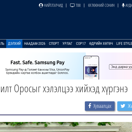
НИЙТЛЭЛЧИД
ТВ8
ӨГЛӨӨНИЙ СОНИН
АУДИ
УЛЬ
ДЭЛХИЙ
НААДАМ-2026
СПОРТ
УРЛАГ
COP17
ӨДРИЙН ХӨТӨЧ
LIFE STYL
илт Оросыг хэлэлцээ хийхэд хүргэнэ
Хуваалцах
Жи