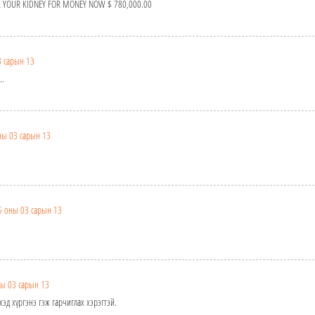
ELL YOUR KIDNEY FOR MONEY NOW $ 780,000.00
 сарын 13
..
ны 03 сарын 13
5 оны 03 сарын 13
ы 03 сарын 13
эд хүргэнэ гэж гарчиглах хэрэгтэй.