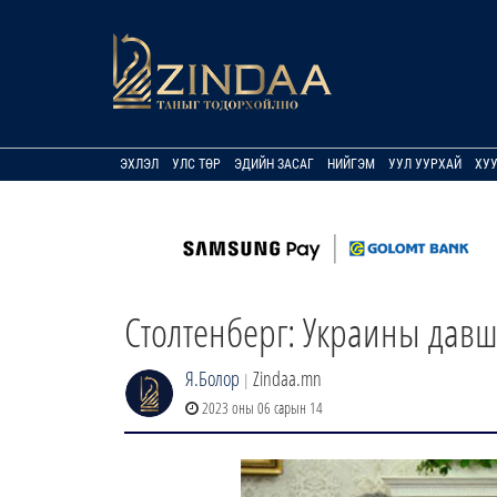
ЭХЛЭЛ
УЛС ТӨР
ЭДИЙН ЗАСАГ
НИЙГЭМ
УУЛ УУРХАЙ
ХУ
Столтенберг: Украины давш
Я.Болор
Zindaa.mn
|
2023 оны 06 сарын 14