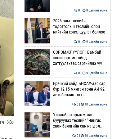
0 |
8 цагийн өмнө
2026 оны төсвийн
тодотголын төслийн олон
нийтийн хэлэлцүүлэг боллоо
0 |
9 цагийн өмнө
СЭРЭМЖЛҮҮЛЭГ | Бамбай
хоншоорт могойнд
хатгуулахаас сэргийлнэ үү!
0 |
9 цагийн өмнө
Ерөнхий сайд БНХАУ-аас сар
бүр 12-15 мянган тонн АИ-92
автобензин тогт…
0 |
10 цагийн өмнө
Улаанбаатарын утааг
бууруулах төслийг “Чингис
өгч Жо
хаан баялгийн сан нэгдэл…
0 |
10 цагийн өмнө
хэмээн