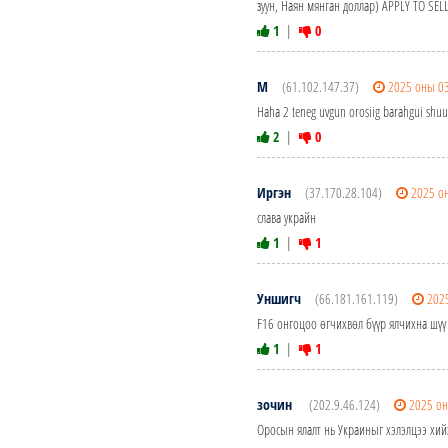
зуун, Наян мянган доллар) APPLY TO S
1
|
0
M
(61.102.147.37)
2025 оны 03
Haha 2 teneg uvgun orosiig barahgui shuu
2
|
0
Иргэн
(37.170.28.104)
2025 о
слава украйн
1
|
1
Уншигч
(66.181.161.119)
202
F16 онгоцоо өгчихвөл бүүр ялчихна шүү
1
|
1
зочин
(202.9.46.124)
2025 он
Оросын ялалт нь Украиныг хэлэлцээ хийх