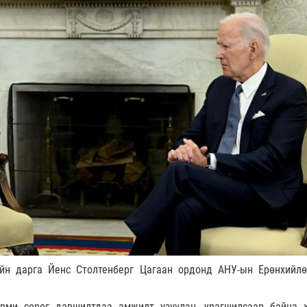
ийн дарга Йенс Столтенберг Цагаан ордонд АНУ-ын Ерөнхийл
арми сөрөг давшилтдаа амжилт үзүүлэн, урагшилсаар байна 