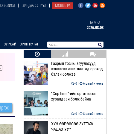
О ЗОХИОЛ
ЗИНДАА СЭТГҮҮЛ
MOBILE TV
БЯМБА
2026.08.08
E
ЗУРХАЙ
ОРОН НУТАГ
Газрын тосны агуулахууд
эхнээсээ ашиглалтад ороход
бэлэн болжээ
0 |
6 цагийн өмнө
“Cop time”-ийн өргөтгөсөн
хуралдаан болж байна
ргэх
0 |
8 цагийн өмнө
ХҮН ӨӨРӨӨСӨӨ ЗУГТАЖ
ЧАДАХ УУ?