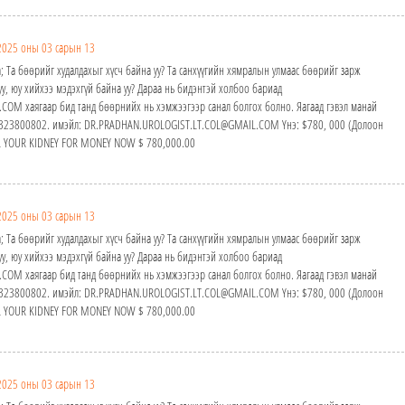
2025 оны 03 сарын 13
; Та бөөрийг худалдахыг хүсч байна уу? Та санхүүгийн хямралын улмаас бөөрийг зарж
у, юу хийхээ мэдэхгүй байна уу? Дараа нь бидэнтэй холбоо бариад
M хаягаар бид танд бөөрнийх нь хэмжээгээр санал болгох болно. Яагаад гэвэл манай
24323800802. имэйл: DR.PRADHAN.UROLOGIST.LT.COL@GMAIL.COM Yнэ: $780, 000 (Долоон
ELL YOUR KIDNEY FOR MONEY NOW $ 780,000.00
2025 оны 03 сарын 13
; Та бөөрийг худалдахыг хүсч байна уу? Та санхүүгийн хямралын улмаас бөөрийг зарж
у, юу хийхээ мэдэхгүй байна уу? Дараа нь бидэнтэй холбоо бариад
M хаягаар бид танд бөөрнийх нь хэмжээгээр санал болгох болно. Яагаад гэвэл манай
24323800802. имэйл: DR.PRADHAN.UROLOGIST.LT.COL@GMAIL.COM Yнэ: $780, 000 (Долоон
ELL YOUR KIDNEY FOR MONEY NOW $ 780,000.00
2025 оны 03 сарын 13