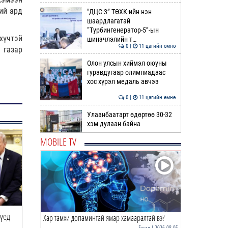
ий ард
"ДЦС-3” ТӨХК-ийн нэн
шаардлагатай
“Турбингенератор-5”-ын
хүчтэй
шинэчлэлийн т…
0 |
11 цагийн өмнө
 газар
Олон улсын хиймэл оюуны
гуравдугаар олимпиадаас
хос хүрэл медаль авчээ
0 |
11 цагийн өмнө
Улаанбаатарт өдөртөө 30-32
хэм дулаан байна
MOBILE TV
0 |
12 цагийн өмнө
ДОРНЫН ЗУРХАЙ | Морь,
нохой жилтнээ аливаа үйлийг
хийхэд эерэг сайн
0 |
12 цагийн өмнө
 үед
Трамп: НАТО маш бүдүүлэг алдаа
Гринландын талаар яр
Хар тамхи допаминтай ямар хамааралтай вэ?
ӨГЛӨӨНИЙ МЭНД!
хийж байна
хийнэ
Бусад
| 2026-08-05