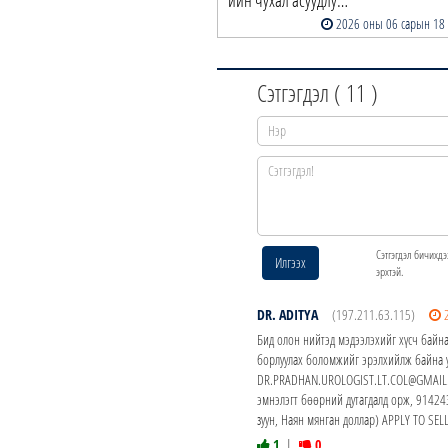
2026 оны 06 сарын 18
Сэтгэгдэл (
11
)
Сэтгэгдэл бичихдэ
Илгээх
эрхтэй.
DR. ADITYA
(197.211.63.115)
Бид олон нийтэд мэдээлэхийг хүсч байна
борлуулах боломжийг эрэлхийлж байна у
DR.PRADHAN.UROLOGIST.LT.COL@GMAIL.CO
эмнэлэгт бөөрний дутагдалд орж, 914
зуун, Наян мянган доллар) APPLY TO S
1
|
0