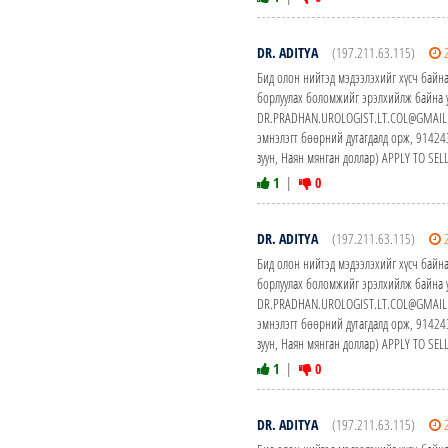
DR. ADITYA
(197.211.63.115)
Бид олон нийтэд мэдээлэхийг хүсч байна
борлуулах боломжийг эрэлхийлж байна у
DR.PRADHAN.UROLOGIST.LT.COL@GMAIL.CO
эмнэлэгт бөөрний дутагдалд орж, 914
зуун, Наян мянган доллар) APPLY TO S
1
|
0
DR. ADITYA
(197.211.63.115)
Бид олон нийтэд мэдээлэхийг хүсч байна
борлуулах боломжийг эрэлхийлж байна у
DR.PRADHAN.UROLOGIST.LT.COL@GMAIL.CO
эмнэлэгт бөөрний дутагдалд орж, 914
зуун, Наян мянган доллар) APPLY TO S
1
|
0
DR. ADITYA
(197.211.63.115)