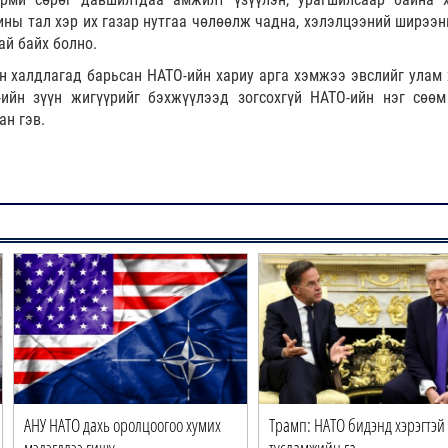
ины тал хэр их газар нутгаа чөлөөлж чадна, хэлэлцээний ширээн
ай байх болно.
н халдлагад барьсан НАТО-ийн хариу арга хэмжээ эвслийг улам 
ийн зүүн жигүүрийг бэхжүүлээд зогсохгүй НАТО-ийн нэг сөөм
ан гэв.
АНУ НАТО дахь оролцоогоо хумих
Трамп: НАТО бидэнд хэрэгтэй
мэдэгдлээ гишү…
тусламжийн га…