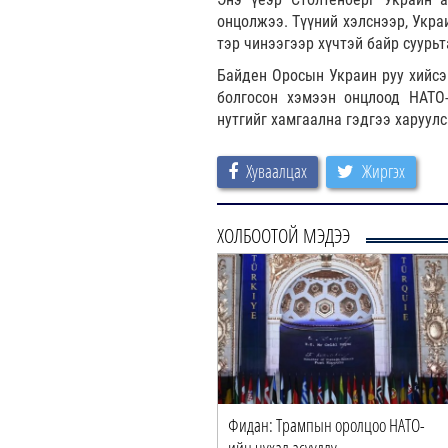
онцолжээ. Түүний хэлснээр, Укра
тэр чинээгээр хүчтэй байр суурьт
Байден Оросын Украин руу хийсэ
болгосон хэмээн онцлоод НАТО-
нутгийг хамгаална гэдгээ харуулс
Хуваалцах
Жиргэх
ХОЛБООТОЙ МЭДЭЭ
Фидан: Трампын оролцоо НАТО-
ийн чухал асуудлу…