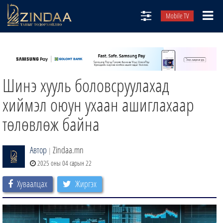
Mobile TV
НИЙТЛЭЛЧИД
ТВ8
Шинэ хууль боловсруулахад
ӨГЛӨӨНИЙ СОНИН
АУДИО ЗОХИОЛ
хиймэл оюун ухаан ашиглахаар
ЗИНДАА СЭТГҮҮЛ
төлөвлөж байна
Автор
Zindaa.mn
|
2025 оны 04 сарын 22
Хуваалцах
Жиргэх