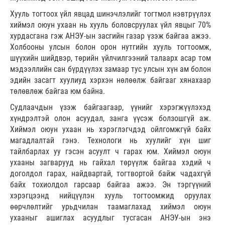
Хууль тогтоох үйл явцад шинэчлэлийг тогтмол нэвтрүүлэх
хиймэл оюун ухаан нь хууль боловсруулах үйл явцыг 70%
хурдасгана гэж АНЭУ-ын засгийн газар үзэж байгаа ажээ.
Холбооны улсын болон орон нутгийн хууль тогтоомж,
шүүхийн шийдвэр, төрийн үйлчилгээний талаарх асар том
мэдээллийн сан бүрдүүлэх замаар тус улсын хүн ам болон
эдийн засагт хуулиуд хэрхэн нөлөөлж байгааг хянахаар
төлөвлөж байгаа юм байна.
Судлаачдын үзэж байгаагаар, үүнийг хэрэгжүүлэхэд
хүндрэлтэй олон асуудал, занга үүсэж болзошгүй аж.
Хиймэл оюун ухаан нь хэрэглэгчдэд ойлгомжгүй байх
магадлалтай гэнэ. Технологи нь хуулийг хүн шиг
тайлбарлах уу гэсэн асуулт ч гарах юм. Хиймэл оюун
ухааны загварууд нь гайхал төрүүлж байгаа хэдий ч
доголдол гарах, найдвартай, тогтвортой байж чадахгүй
байх тохиолдол гарсаар байгаа ажээ. Эн тэргүүний
хэрэгцээнд нийцүүлэн хууль тогтоомжид оруулах
өөрчлөлтийг урьдчилан таамаглахад хиймэл оюун
ухааныг ашиглах асуудлыг тусгасан АНЭУ-ын энэ