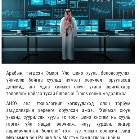
Арабын Нэгдсэн Эмирт Улс шинэ хууль боловсруулах,
үйлчилж байгаа хуульд нэмэлт өөрчлөлт оруулахад
дэлхийд анх удаа хиймэл оюун ухаан ашиглахаар
төлөвлөж байгаа тухай Financial Times сонин мэдээлжээ.
АНЭУ энэ технологийг хөгжүүлэхэд олон тэрбум
ам.долларын хөрөнгө оруулсан ажээ. “Хиймэл оюун
ухаанд суурилсан хууль тогтоох шинэ систем нь хууль
гаргах үйл явцыг өөрчилж, илүү хурдан, өндөр
нарийвчлалтай болгоно” гэж тус улсын ерөнхий сайд
Мухаммед бен Рашид Аль Мактум тэмдэглэсэн байна.