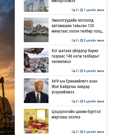
импортолжээ
0 |
7 цагийн өмнө
Эмнэлгүүдийн зогсоолд
автомашин тавьсан 120
минутаас эхлэн төлбөр тооц…
0 |
8 цагийн өмнө
Хог шатаах үйлдвэр барих
газраас 146 нэгж талбарыг
чөлөөлжээ
0 |
8 цагийн өмнө
АНУ-ын Ерөнхийлөгч асан
Жое Байдены хавдар
үсэрхийлжээ
0 |
8 цагийн өмнө
Цэцэрлэгийн цахим бүртгэл
маргааш эхэлнэ
0 |
9 цагийн өмнө