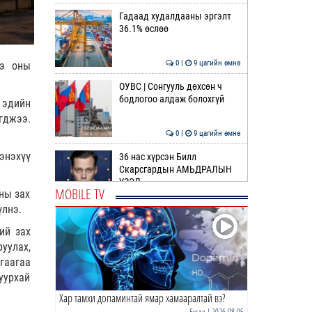
Гадаад худалдааны эргэлт
36.1% өслөө
0 |
9 цагийн өмнө
нэ оны
ОУВС | Сонгууль дөхсөн ч
бодлогоо алдаж болохгүй
 эдийн
гджээ.
0 |
9 цагийн өмнө
энэхүү
36 нас хүрсэн Билл
Скарсгардын АМЬДРАЛЫН
ҮЗЭЛ
MOBILE TV
ны зах
0 |
10 цагийн өмнө
үлнэ.
ӨРНИЙН ЗУРХАЙ |
ий зах
Жинлүүрийнхний бүтээлч
уулах,
байдал нэмэгдэнэ
гаагаа
0 |
12 цагийн өмнө
уурхай
Хар тамхи допаминтай ямар хамааралтай вэ?
ӨГЛӨӨНИЙ МЭНД!
Бусад
| 2026-08-05