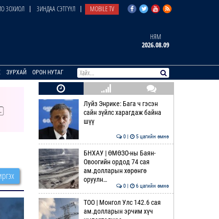
О ЗОХИОЛ
ЗИНДАА СЭТГҮҮЛ
MOBILE TV
НЯМ
2026.08.09
E
ЗУРХАЙ
ОРОН НУТАГ
Луйз Энрике: Бага ч гэсэн
сайн зүйлс харагдаж байна
шүү
0 |
5 цагийн өмнө
БНХАУ | ӨМӨЗО-ны Баян-
Овоогийн ордод 74 сая
ам.долларын хөрөнгө
ргэх
оруулн…
0 |
6 цагийн өмнө
ТОО | Монгол Улс 142.6 сая
ам.долларын эрчим хүч