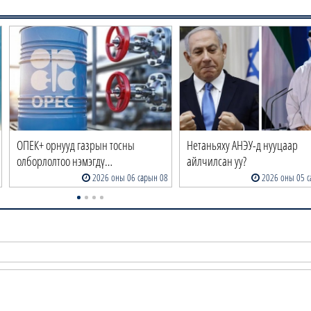
ОПЕК+ орнууд газрын тосны
Нетаньяху АНЭУ-д нууцаар
олборлолтоо нэмэгдү…
айлчилсан уу?
2026 оны 06 сарын 08
2026 оны 05 с