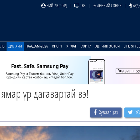
НИЙТЛЭЛЧИД
ТВ8
ӨГЛӨӨНИЙ СОНИН
АУДИ
УЛЬ
ДЭЛХИЙ
НААДАМ-2026
СПОРТ
УРЛАГ
COP17
ӨДРИЙН ХӨТӨЧ
LIFE STYL
 ямар үр дагавартай вэ!
Хуваалцах
Жи