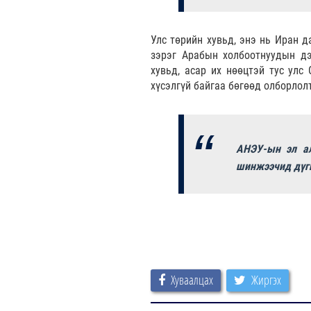
Улс төрийн хувьд, энэ нь Иран 
зэрэг Арабын холбоотнуудын дэ
хувьд, асар их нөөцтэй тус улс
хүсэлгүй байгаа бөгөөд олборлол
АНЭУ-ын эл ал
шинжээчид дүг
Хуваалцах
Жиргэх