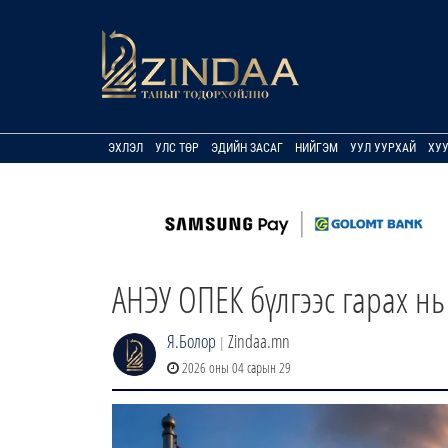
ЭХЛЭЛ
УЛС ТӨР
ЭДИЙН ЗАСАГ
НИЙГЭМ
УУЛ УУРХАЙ
ХУ
АНЭУ ОПЕК бүлгээс гарах нь
Я.Болор
Zindaa.mn
|
2026 оны 04 сарын 29