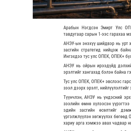
Арабын Нэгдсэн Эмирт Улс ОПЕ
тавдугаар сарын 1-ээс гарахаа м
АНЭУ-ын энэхүү шийдвэр нь урт х
засгийн стратегид нийцэж байн
Ингэхдээ тус улс ОПЕК, ОПЕК+ бү
АНЭУ нь ойрын ирээдүйд дэлхий
эрэлтийг хангахад бэлэн байна г
Тус улс ОПЕК, ОПЕК+ эвслээс гар
зээл дээрх эрэлт, нийлүүлэлтийг
Түүнчлэн, АНЭУ нь үндэсний эрх
зээлийн өмнө хүлээсэн үүрэгтээ 
эдийн засгийн өсөлтийг дэмж
үргэлжлүүлэн хөгжүүлэх бөгөөд О
хариу арга хэмжээ авах чадвар н