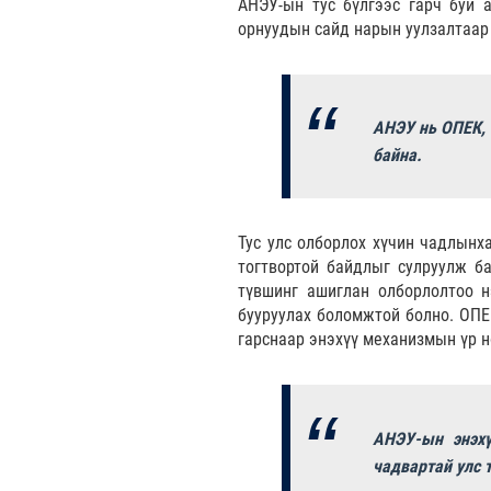
АНЭУ-ын тус бүлгээс гарч буй 
орнуудын сайд нарын уулзалтаар 
АНЭУ нь ОПЕК, 
байна.
Тус улс олборлох хүчин чадлынх
тогтвортой байдлыг сулруулж ба
түвшинг ашиглан олборлолтоо н
бууруулах боломжтой болно. ОПЕ
гарснаар энэхүү механизмын үр 
АНЭУ-ын энэхү
чадвартай улс 