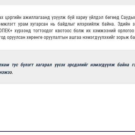
дах цэргийн ажиллагаанд үзүүлж буй хариу үйлдэл бөгөөд Сауды
мжлэгт урам хугарсан нь байдлыг илэрхийлж байна. Эдийн з
 ОПЕК+ хүрээнд тогтоодог квотоос болж их хэмжээний орлогоо
тод оруулсан хөрөнгө оруулалтын ашгаа нэмэгдүүлэхийг зорьж ба
хам тус бүлэгт хагарал үүсэх эрсдэлийг нэмэгдүүлж байна г
нэжээ.