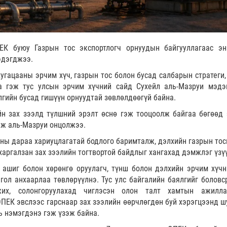
К буюу Газрын тос экспортлогч орнуудын байгууллагаас э
эдэгджээ.
угацааны эрчим хүч, газрын тос болон бусад салбарын стратеги,
а гэж тус улсын эрчим хүчний сайд Сухейл аль-Мазруи мэдэ
лгийн бусад гишүүн орнуудтай зөвлөлдөөгүй байна.
н зах зээлд түлшний эрэлт өснө гэж тооцоолж байгаа бөгөөд 
эж аль-Мазруи онцолжээ.
сны дараа хариуцлагатай бодлого баримталж, дэлхийн газрын тос
 харгалзан зах зээлийн тогтвортой байдлыг хангахад дэмжлэг үзү
 ашиг болон хөрөнгө оруулагч, түнш болон дэлхийн эрчим хүчн
гол анхаарлаа төвлөрүүлнэ. Тус улс байгалийн баялгийг боловср
их, солонгоруулахад чиглэсэн олон талт хамтын ажилла
ПЕК эвслээс гарснаар зах зээлийн өөрчлөгдөн буй хэрэгцээнд ш
ь нэмэгдэнэ гэж үзэж байна.