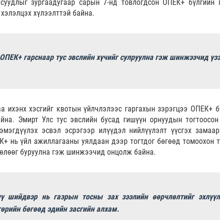
асуудлыг зургаадугаар сарын 7-нд товлогдсон ОПЕК+ бүлгийн 
хэлэлцэх хүлээлттэй байна.
ОПЕК+ гарснаар тус эвслийн хүчийг сулруулна гэж шинжээчид үз
аа ихэнх хэсгийг квотын үйлчлэлээс гаргахын зэрэгцээ ОПЕК+ б
йна. Эмирт Улс тус эвслийн бусад гишүүн орнуудын тогтоосон
эмэгдүүлэх эсвэл эсрэгээр илүүдэл нийлүүлэлт үүсгэх замаар
К+ нь үйл ажиллагааны уялдаан дээр тогтдог бөгөөд томоохон т
нөлөөг буруулна гэж шинжээчид онцолж байна.
ү шийдвэр нь газрын тосны зах зээлийн өөрчлөлтийг эхлүүл
төрийн бөгөөд эдийн засгийн алхам.