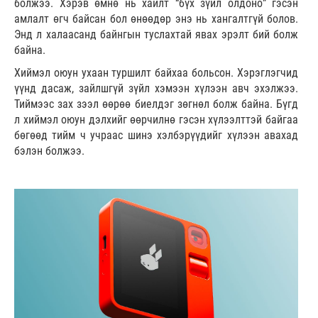
болжээ. Хэрэв өмнө нь хайлт “бүх зүйл олдоно” гэсэн
амлалт өгч байсан бол өнөөдөр энэ нь хангалтгүй болов.
Энд л халаасанд байнгын туслахтай явах эрэлт бий болж
байна.
Хиймэл оюун ухаан туршилт байхаа больсон. Хэрэглэгчид
үүнд дасаж, зайлшгүй зүйл хэмээн хүлээн авч эхэлжээ.
Тиймээс зах зээл өөрөө биелдэг зөгнөл болж байна. Бүгд
л хиймэл оюун дэлхийг өөрчилнө гэсэн хүлээлттэй байгаа
бөгөөд тийм ч учраас шинэ хэлбэрүүдийг хүлээн авахад
бэлэн болжээ.