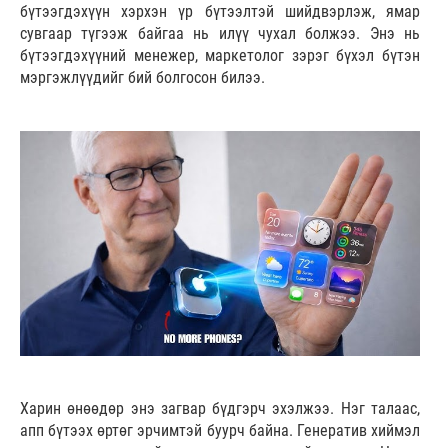
бүтээгдэхүүн хэрхэн үр бүтээлтэй шийдвэрлэж, ямар
сувгаар түгээж байгаа нь илүү чухал болжээ. Энэ нь
бүтээгдэхүүний менежер, маркетолог зэрэг бүхэл бүтэн
мэргэжлүүдийг бий болгосон билээ.
Харин өнөөдөр энэ загвар бүдгэрч эхэлжээ. Нэг талаас,
апп бүтээх өртөг эрчимтэй буурч байна. Генератив хиймэл