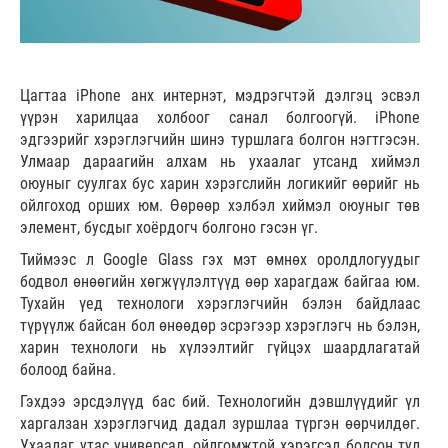
Цагтаа iPhone анх интернэт, мэдрэгчтэй дэлгэц эсвэл
үүрэн харилцаа холбоог санал болгоогүй. iPhone
эдгээрийг хэрэглэгчийн шинэ туршлага болгон нэгтгэсэн.
Улмаар дараагийн алхам нь ухаалаг утсанд хиймэл
оюуныг суулгах бус харин хэрэгслийн логикийг өөрийг нь
ойлгоход орших юм. Өөрөөр хэлбэл хиймэл оюуныг төв
элемент, бусдыг хоёрдогч болгоно гэсэн үг.
Тиймээс л Google Glass гэх мэт өмнөх оролдлогуудыг
бодвол өнөөгийн хөгжүүлэлтүүд өөр харагдаж байгаа юм.
Тухайн үед технологи хэрэглэгчийн бэлэн байдлаас
түрүүлж байсан бол өнөөдөр эсрэгээр хэрэглэгч нь бэлэн,
харин технологи нь хүлээлтийг гүйцэх шаардлагатай
болоод байна.
Гэхдээ эрсдэлүүд бас бий. Технологийн дэвшлүүдийг үл
харгалзан хэрэглэгчид дадал зуршлаа түргэн өөрчилдөг.
Ухаалаг утас универсал, ойлгомжтой хэрэгсэл болсон тул