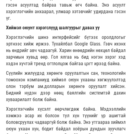
гэсэн асуултад байраа тавьж өгч байна. Энэ асуулт
хэрэглэгчийн анхаарал, улмаар хэтэвчийг удирдана гэсэн
үг.
Хиймэл оюунт хэрэгслүүд шалгуурыг давах уу
Хэрэглэгчийн шинэ интерфейсийг бүтээх оролдлогыг
эртнээс хийж иржээ. Тухайлбал Google Glass. Гэвч ихэнх
нь өндрийг авч чадаагүй. Харин өнөөдрийн нөхцөл байдал
зарчмын хувьд өөр. Гол ялгаа нь бид нэгэн зэрэг хэд
хэдэн хүчтэй тренд огтлолцож байгаа цэгт ирээд байна.
Сүүлийн жилүүдэд хөрөнгө оруулалтын сан, технологийн
томоохон компаниуд хиймэл оюун ухааны хөгжүүлэлтэд
олон тэрбум ам.долларын хөрөнгө оруулалт хийсэн.
Бидний нүдэн дээр нөөц баялгийн системтэй дахин
хуваарилалт болж байна.
Хэрэглэгчийн хүсэлт өөрчлөгдөж байна. Мэдээллийн
хэмжээ асар их болсон тул хүн түүнийг үр ашигтай
боловсруулах чадваргүй болж байна. Энэ утгаараа хиймэл
оюун ухаан хүн, бодит байдал хоёрын дундын зуучлагч