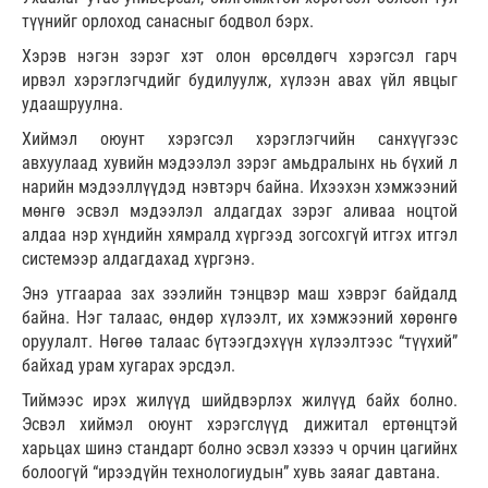
түүнийг орлоход санасныг бодвол бэрх.
Хэрэв нэгэн зэрэг хэт олон өрсөлдөгч хэрэгсэл гарч
ирвэл хэрэглэгчдийг будилуулж, хүлээн авах үйл явцыг
удаашруулна.
Хиймэл оюунт хэрэгсэл хэрэглэгчийн санхүүгээс
авхуулаад хувийн мэдээлэл зэрэг амьдралынх нь бүхий л
нарийн мэдээллүүдэд нэвтэрч байна. Ихээхэн хэмжээний
мөнгө эсвэл мэдээлэл алдагдах зэрэг аливаа ноцтой
алдаа нэр хүндийн хямралд хүргээд зогсохгүй итгэх итгэл
системээр алдагдахад хүргэнэ.
Энэ утгаараа зах зээлийн тэнцвэр маш хэврэг байдалд
байна. Нэг талаас, өндөр хүлээлт, их хэмжээний хөрөнгө
оруулалт. Нөгөө талаас бүтээгдэхүүн хүлээлтээс “түүхий”
байхад урам хугарах эрсдэл.
Тиймээс ирэх жилүүд шийдвэрлэх жилүүд байх болно.
Эсвэл хиймэл оюунт хэрэгслүүд дижитал ертөнцтэй
харьцах шинэ стандарт болно эсвэл хэзээ ч орчин цагийнх
болоогүй “ирээдүйн технологиудын” хувь заяаг давтана.