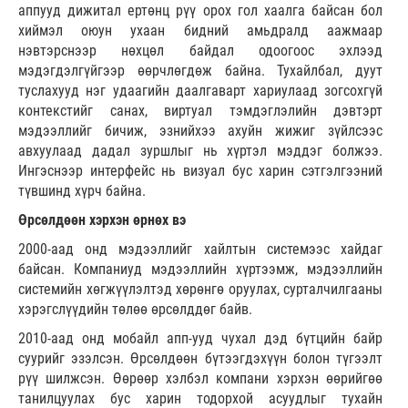
аппууд дижитал ертөнц рүү орох гол хаалга байсан бол
хиймэл оюун ухаан бидний амьдралд аажмаар
нэвтэрснээр нөхцөл байдал одоогоос эхлээд
мэдэгдэлгүйгээр өөрчлөгдөж байна. Тухайлбал, дуут
туслахууд нэг удаагийн даалгаварт хариулаад зогсохгүй
контекстийг санах, виртуал тэмдэглэлийн дэвтэрт
мэдээллийг бичиж, эзнийхээ ахуйн жижиг зүйлсээс
авхуулаад дадал зуршлыг нь хүртэл мэддэг болжээ.
Ингэснээр интерфейс нь визуал бус харин сэтгэлгээний
түвшинд хүрч байна.
Өрсөлдөөн хэрхэн өрнөх вэ
2000-аад онд мэдээллийг хайлтын системээс хайдаг
байсан. Компаниуд мэдээллийн хүртээмж, мэдээллийн
системийн хөгжүүлэлтэд хөрөнгө оруулах, сурталчилгааны
хэрэгслүүдийн төлөө өрсөлддөг байв.
2010-аад онд мобайл апп-ууд чухал дэд бүтцийн байр
суурийг эзэлсэн. Өрсөлдөөн бүтээгдэхүүн болон түгээлт
рүү шилжсэн. Өөрөөр хэлбэл компани хэрхэн өөрийгөө
танилцуулах бус харин тодорхой асуудлыг тухайн