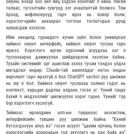
оюуны ачаар энэ үйл явц хэдхэн хоногийг л авна. Нөгөө
талаас, түгээлтийн сувгууд хэт ачаалалтай болжээ. Том
брэнд, инфлюсерүүд гарч ирэх нь ховор болж,
хэрэглэгчдийн анхаарал тогтсон тоглогчдын дунд
хуваагдаж эхэлсэн.
Ийм нөхцөлд гуравдагч хүчин зүйл болох универсал
хиймэл оюунт интерфейс, хиймэл оюунт туслах гарч
иржээ. Хэрэглэгч өргөн хүрээний асуудлаа нэг л
туслахаараа дамжуулан шийдвэрлэж эхэлсэн байна.
Тухайн системийг эрт ашиглаж эхлэх тусам тэндээ үлдэх
магадлал өндөр. Claude-тай ажилладаг нэгэн онцын
өөрчлөлт гарч ирэхгүй л бол ChatGPT чатбот руу шилжих
нь юу л бол. Хиймэл оюунт туслахаа солино гэдэг нь
контекст, харьцах дадлаа алдана гэсэн үг. Үүний сацуу
бүхий л мэдээллийг шилжүүлэх хэрэг гарна. Үүнийг тэр
бүр хэрэглэгч хүсэхгүй.
Тиймээс өрсөлдөөн апп-ын түвшнээс экосистем,
интерфейсийн түвшин рүү шилжиж байна. “Хэний
бүтээгдэхүүн илүү вэ” гэсэн асуулт “цахим ертөнц болон
хэрэглэгчийн хоорондын гол зуучлагч нь хэн байх вэ”