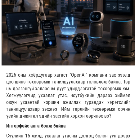
2026 оны хоёрдугаар хагаст “OpenAI” компани зах зээлд
цоо шинэ төхөөрөмж танилцуулахаар төлөвлөж байна. Тэр
нь дэлгэцгүй халаасны дуут удирдлагатай төхөөрөмж юм.
Хөгжүүлэгчид ухаалаг утас, ноутбукийн дараах хиймэл
оюун ухаантай хоршин ажиллах гуравдах хэрэгслийг
танилцуулахаар зэхжээ. Ийм төрлийн төхөөрөмж орчин
үеийн дижитал эдийн засгийн хэрхэн өөрчлөх вэ?
Интерфейс алга болж байна
Сүүлийн 15 жилд ухаалаг утасны дэлгэц болон үүн дээрх