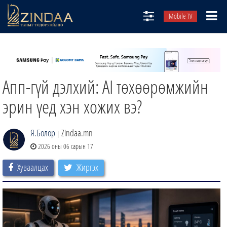
Mobile TV
НИЙТЛЭЛЧИД
ТВ8
Апп-гүй дэлхий: AI төхөөрөмжийн
ӨГЛӨӨНИЙ СОНИН
АУДИО ЗОХИОЛ
эрин үед хэн хожих вэ?
ЗИНДАА СЭТГҮҮЛ
Я.Болор
Zindaa.mn
|
2026 оны 06 сарын 17
Хуваалцах
Жиргэх