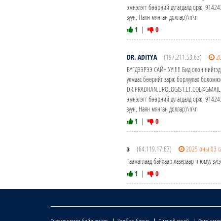
эмнэлэгт бөөрний дутагдалд орж, 914
зуун, Наян мянган доллар)\n\n
1
|
0
DR. ADITYA
(197.211.53.63)
2
БҮГДЭЭРЭЭ САЙН УУ!!!!! Бид олон нийтэд
улмаас бөөрийг зарж борлуулах боломжи
DR.PRADHAN.UROLOGIST.LT.COL@GMAIL.CO
эмнэлэгт бөөрний дутагдалд орж, 914
зуун, Наян мянган доллар)\n\n
1
|
0
з
(64.119.17.67)
2025 оны 03 с
Таамаглаад байхаар лазераар ч юмуу зүсэ
1
|
0