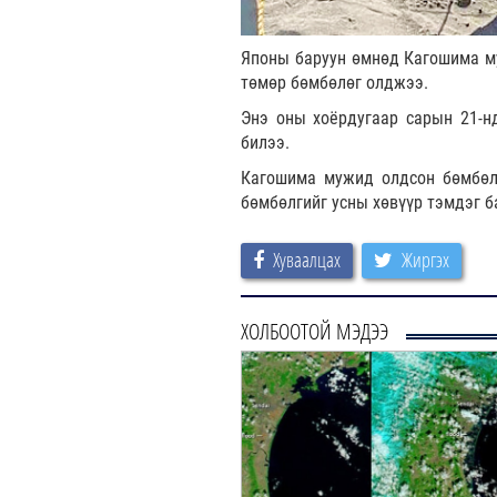
Японы баруун өмнөд Кагошима муж
төмөр бөмбөлөг олджээ.
Энэ оны хоёрдугаар сарын 21-н
билээ.
Кагошима мужид олдсон бөмбөлө
бөмбөлгийг усны хөвүүр тэмдэг б
Хуваалцах
Жиргэх
ХОЛБООТОЙ МЭДЭЭ