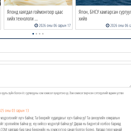
Японд хаягдал гоймонгоор цаас
Япон, БНСУ хамтарсан сургуу
хийх технологи …
хийв
2026 оны 06 сарын 17
2026 оны 06 с
э хууль зүйн болон ёс суртахууны хэм хэмжээг хүндэтгэнэ үү. Хэм хэмжээг зөрчсөн сэтгэгдэлийг админ устгах
025 оны 03 сарын 13
 мэдээлэхийг хүсч байна; Та бөөрийг худалдахыг хүсч байна уу? Та санхүүгийн хямралын
йг эрэлхийлж байна уу, юу хийхээ мэдэхгүй байна уу? Дараа нь бидэнтэй холбоо бариад
M хаягаар бид танд бөөрнийх нь хэмжээгээр санал болгох болно. Яагаад гэвэл манай