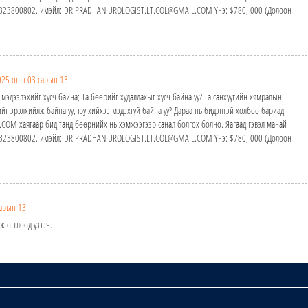
24323800802. имэйл: DR.PRADHAN.UROLOGIST.LT.COL@GMAIL.COM Yнэ: $780, 000 (Долоон
025 оны 03 сарын 13
 мэдээлэхийг хүсч байна; Та бөөрийг худалдахыг хүсч байна уу? Та санхүүгийн хямралын
йг эрэлхийлж байна уу, юу хийхээ мэдэхгүй байна уу? Дараа нь бидэнтэй холбоо бариад
M хаягаар бид танд бөөрнийх нь хэмжээгээр санал болгох болно. Яагаад гэвэл манай
24323800802. имэйл: DR.PRADHAN.UROLOGIST.LT.COL@GMAIL.COM Yнэ: $780, 000 (Долоон
арын 13
ж огтлоод үзээч.