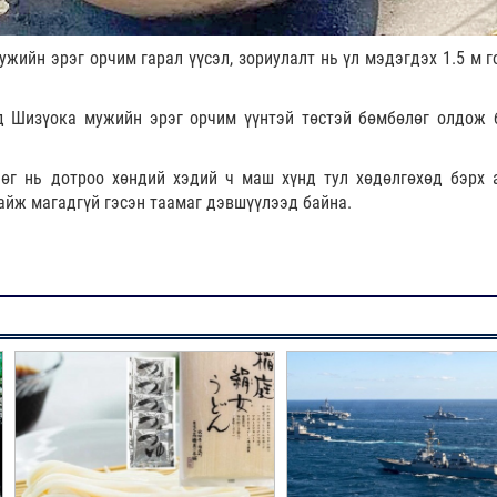
ийн эрэг орчим гарал үүсэл, зориулалт нь үл мэдэгдэх 1.5 м г
д Шизүока мужийн эрэг орчим үүнтэй төстэй бөмбөлөг олдож 
г нь дотроо хөндий хэдий ч маш хүнд тул хөдөлгөхөд бэрх 
айж магадгүй гэсэн таамаг дэвшүүлээд байна.