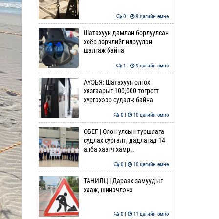
0 |
9 цагийн өмнө
Шатахуун дамлан борлуулсан
хоёр зөрчлийг илрүүлэн
шалгаж байна
1 |
9 цагийн өмнө
АҮЭБЯ: Шатахуун олгох
хязгаарыг 100,000 төгрөгт
хүргэхээр судалж байна
0 |
10 цагийн өмнө
ОБЕГ | Олон улсын туршлага
судлах сургалт, дадлагад 14
алба хаагч хамр…
0 |
10 цагийн өмнө
ТАНИЛЦ | Дараах замуудыг
хааж, шинэчлэнэ
0 |
11 цагийн өмнө