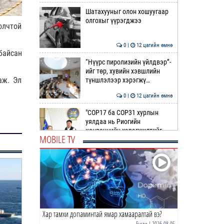
Шатахууныг олон хошуугаар
олгохыг үүрэгджээ
олчтой
0 |
12 цагийн өмнө
байсан
“Нүүрс пиролизийн үйлдвэр”-
ийг төр, хувийн хэвшлийн
аж. Эл
түншлэлээр хэрэгжү…
0 |
12 цагийн өмнө
"COP17 ба COP31 хурлын
уялдаа нь Риогийн
конвенцийн хэрэгжилтийг
MOBILE TV
ахиул…
0 |
12 цагийн өмнө
Монгол төрийн парадокс нь
шатахуун
0 |
12 цагийн өмнө
Хар тамхи допаминтай ямар хамааралтай вэ?
Б.Пүрэвдагва: Найман
салбарын 103 үйлчилгээний
Бусад
| 2026-08-05