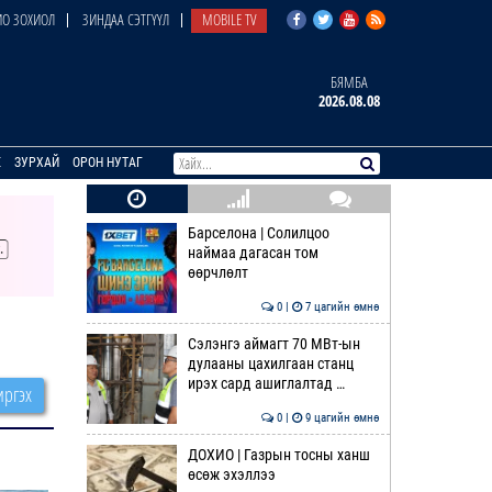
О ЗОХИОЛ
ЗИНДАА СЭТГҮҮЛ
MOBILE TV
БЯМБА
2026.08.08
E
ЗУРХАЙ
ОРОН НУТАГ
Барселона | Солилцоо
наймаа дагасан том
өөрчлөлт
0 |
7 цагийн өмнө
Сэлэнгэ аймагт 70 МВт-ын
дулааны цахилгаан станц
ирэх сард ашиглалтад …
ргэх
0 |
9 цагийн өмнө
ДОХИО | Газрын тосны ханш
өсөж эхэллээ