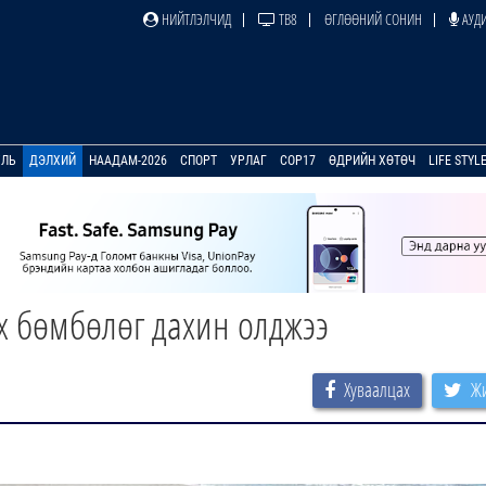
НИЙТЛЭЛЧИД
ТВ8
ӨГЛӨӨНИЙ СОНИН
АУДИ
УЛЬ
ДЭЛХИЙ
НААДАМ-2026
СПОРТ
УРЛАГ
COP17
ӨДРИЙН ХӨТӨЧ
LIFE STYL
эх бөмбөлөг дахин олджээ
Хуваалцах
Жи