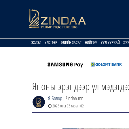
ЭХЛЭЛ
УЛС ТӨР
ЭДИЙН ЗАСАГ
НИЙГЭМ
УУЛ УУРХАЙ
ХУ
Японы эрэг дээр үл мэдэгд
Я.Болор
Zindaa.mn
|
2023 оны 03 сарын 02