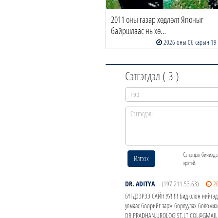
2011 оны газар хөдлөлт Японыг
байршлаас нь хө…
2026 оны 06 сарын 19
Сэтгэгдэл (
3
)
Сэтгэгдэл бичихдэ
Илгээх
эрхтэй.
DR. ADITYA
(197.211.53.63)
2
БҮГДЭЭРЭЭ САЙН УУ!!!!! Бид олон нийтэд
улмаас бөөрийг зарж борлуулах боломжи
DR.PRADHAN.UROLOGIST.LT.COL@GMAIL.CO