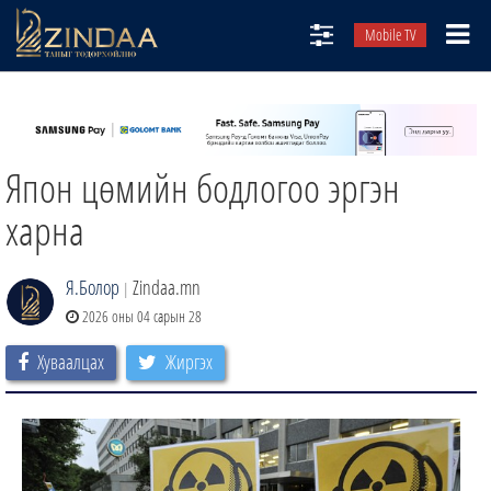
Mobile TV
НИЙТЛЭЛЧИД
ТВ8
Япон цөмийн бодлогоо эргэн
ӨГЛӨӨНИЙ СОНИН
АУДИО ЗОХИОЛ
харна
ЗИНДАА СЭТГҮҮЛ
Я.Болор
Zindaa.mn
|
2026 оны 04 сарын 28
Хуваалцах
Жиргэх