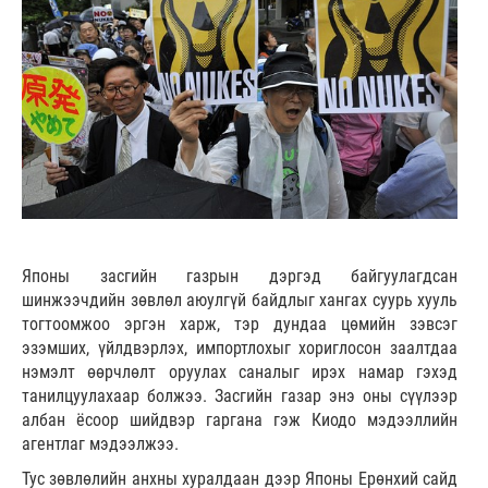
Японы засгийн газрын дэргэд байгуулагдсан
шинжээчдийн зөвлөл аюулгүй байдлыг хангах суурь хууль
тогтоомжоо эргэн харж, тэр дундаа цөмийн зэвсэг
эзэмших, үйлдвэрлэх, импортлохыг хориглосон заалтдаа
нэмэлт өөрчлөлт оруулах саналыг ирэх намар гэхэд
танилцуулахаар болжээ. Засгийн газар энэ оны сүүлээр
албан ёсоор шийдвэр гаргана гэж Киодо мэдээллийн
агентлаг мэдээлжээ.
Тус зөвлөлийн анхны хуралдаан дээр Японы Ерөнхий сайд