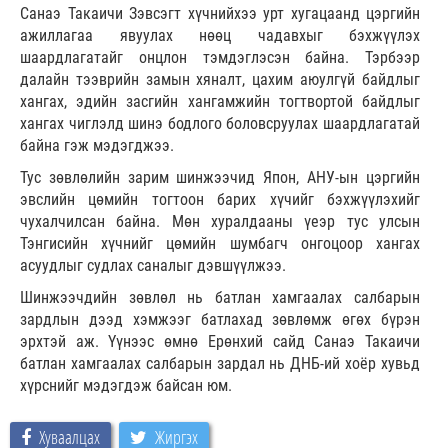
Санаэ Такаичи Зэвсэгт хүчнийхээ урт хугацаанд цэргийн
ажиллагаа явуулах нөөц чадавхыг бэхжүүлэх
шаардлагатайг онцлон тэмдэглэсэн байна. Тэрбээр
далайн тээврийн замын хяналт, цахим аюулгүй байдлыг
хангах, эдийн засгийн хангамжийн тогтвортой байдлыг
хангах чиглэлд шинэ бодлого боловсруулах шаардлагатай
байна гэж мэдэгджээ.
Тус зөвлөлийн зарим шинжээчид Япон, АНУ-ын цэргийн
эвслийн цөмийн тогтоон барих хүчийг бэхжүүлэхийг
чухалчилсан байна. Мөн хуралдааны үеэр тус улсын
Тэнгисийн хүчнийг цөмийн шумбагч онгоцоор хангах
асуудлыг судлах саналыг дэвшүүлжээ.
Шинжээчдийн зөвлөл нь батлан хамгаалах салбарын
зардлын дээд хэмжээг батлахад зөвлөмж өгөх бүрэн
эрхтэй аж. Үүнээс өмнө Ерөнхий сайд Санаэ Такаичи
батлан хамгаалах салбарын зардал нь ДНБ-ий хоёр хувьд
хүрснийг мэдэгдэж байсан юм.
Хуваалцах
Жиргэх