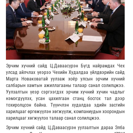
Эрчим хүчний сайд Ц.Даваасүрэн Бүгд найрамдах Чех
улсад айлчлах үеэрээ Чехийн Худалдаа үйлдвэрийн сайд
Марта Новаковатай уулзаж хоёр улсын эрчим хүчний
салбарын хамтын ажиллагааны талаар санал солилцжээ.
Уулзалтын үеэр сэргээгдэх эрчим хүчний хүчин чадлыг
нэмэгдүүлэх, усан цахилгаан станц босгох тал дээр
тохиролцсон байна. Түүнчлэн худалдаа эдийн засгийн
харилцааг өргөжүүлэн хөгжүүлж, компаниудын хоорондын
харилцааг хөгжүүлэх талаар санал солилцжээ.
Эрчим хүчний сайд Ц.Даваасүрэн уулзалтын дараа Элба