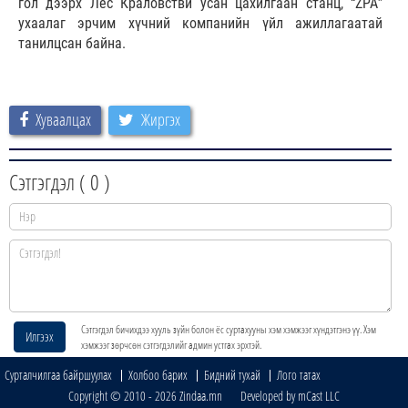
гол дээрх Лес Краловстви усан цахилгаан станц, “
ZPA
”
ухаалаг эрчим хүчний компанийн үйл ажиллагаатай
танилцсан байна.
Хуваалцах
Жиргэх
Сэтгэгдэл (
0
)
Сэтгэгдэл бичихдээ хууль зүйн болон ёс суртахууны хэм хэмжээг хүндэтгэнэ үү. Хэм
Илгээх
хэмжээг зөрчсөн сэтгэгдэлийг админ устгах эрхтэй.
Сурталчилгаа байршуулах
Холбоо барих
Бидний тухай
Лого татах
Copyright © 2010 - 2026 Zindaa.mn Developed by mCast LLC