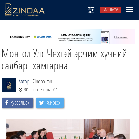
Mobile TV
НИЙТЛЭЛЧИД
ТВ8
Монгол Улс Чехтэй эрчим хүчний
ӨГЛӨӨНИЙ СОНИН
АУДИО ЗОХИОЛ
салбарт хамтарна
ЗИНДАА СЭТГҮҮЛ
Автор
Zindaa.mn
|
2019 оны 03 сарын 07
Хуваалцах
Жиргэх