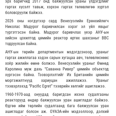
эрх баригчид 2017 онд баяжуулсан ураны үлдэгдлийг
гаргах хүсэлт тавьж, хэрхэн гаргах төлөвлөгөө хүртэл
боловсруулж байжээ.
2026 оны нэгдүгээр сард Венесуэлийн Ерөнхийлөгч
Николас Мадурог баривчилсан хэрэг эл үйл явцыг
түргэтгэсэн байна. Мадурог баривчлах үеэр АНУ-ын
хийсэн цохилтод цөмийн реактор өртөх шахсаныг ВВС
тодруулсан байна.
АНУ-ын төрийн департментын мэдэгдсэнээр, ураныг
гаргах ажиллагаа хэдэн сарын хугацаа авч, төлөвлөснөөс
хоёр жилийн өмнө болжээ. Венесуэлийн ураныг Өмнөд
Каролина муж дахь “Саванна Ривер” цөмийн объектод
хүргэсэн байна. Тээвэрлэлтийг Их Британийн цөмийн
мэргэжилтнүүд хариуцан ажиллажээ. Ураныг
тээвэрлэхэд “Pacific Egret” тээврийн хөлгийг ашиглажээ.
1960-1970-аад онуудад баригдсан ихэнх судалгааны
реакторууд өндөр баяжуулсан уран ашигладаг байжээ.
Өдгөө ийм төрлийн судалгаанд бага баяжуулсан уран
ашигладаг болсон аж. ОУАЭА-ийн мэдээллээр, дэлхий