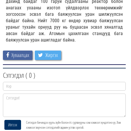
дахинд байдаг 100 гаруй судалгааны реактор болон
анагаах ухааны изотоп үйлдвэрлэх төхөөрөмжийг
зогсоосон эсвэл бага баяжуулсан уран шилжүүлсэн
байдаг байна. Нийт 7000 кг өндөр хувиар баяжуулсан
ураныг тухайн орнууд руу нь буцаасан эсвэл хяналтад
авсан байдаг аж. Атомын цахилгаан станцууд бага
баяжуулсан уран ашигладаг байна.
Хуваалцах
Жиргэх
Сэтгэгдэл (
0
)
Сэтгэгдэл бичихдээ хууль зүйн болон ёс суртахууны хэм хэмжээг хүндэтгэнэ үү. Хэм
Илгээх
хэмжээг зөрчсөн сэтгэгдэлийг админ устгах эрхтэй.