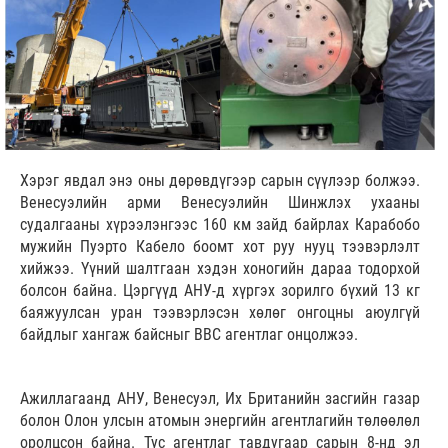
Хэрэг явдал энэ оны дөрөвдүгээр сарын сүүлээр болжээ.
Венесуэлийн арми Венесуэлийн Шинжлэх ухааны
судалгааны хүрээлэнгээс 160 км зайд байрлах Карабобо
мужийн Пуэрто Кабело боомт хот руу нууц тээвэрлэлт
хийжээ. Үүний шалтгаан хэдэн хоногийн дараа тодорхой
болсон байна. Цэргүүд АНУ-д хүргэх зорилго бүхий 13 кг
баяжуулсан уран тээвэрлэсэн хөлөг онгоцны аюулгүй
байдлыг хангаж байсныг ВВС агентлаг онцолжээ.
Ажиллагаанд АНУ, Венесуэл, Их Британийн засгийн газар
болон Олон улсын атомын энергийн агентлагийн төлөөлөл
оролцсон байна. Тус агентлаг тавдугаар сарын 8-нд эл