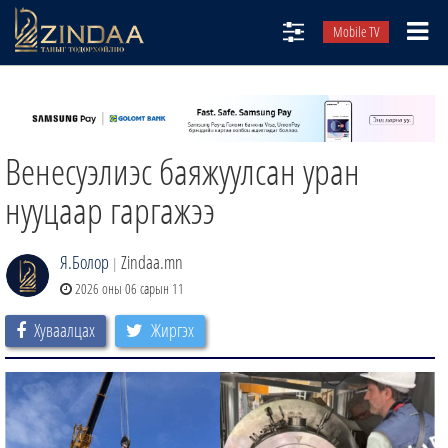
Mobile TV
НИЙТЛЭЛЧИД
ТВ8
Венесуэлиэс баяжуулсан уран
ӨГЛӨӨНИЙ СОНИН
АУДИО ЗОХИОЛ
нууцаар гаргажээ
ЗИНДАА СЭТГҮҮЛ
Я.Болор
Zindaa.mn
|
2026 оны 06 сарын 11
Хуваалцах
Жиргэх