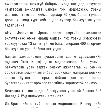
ажиллагаа нь аюулгүй байдлын чанд нөхцөлд явуулсан
хамтарсан ажиллагаа байсан гэж мэдэгджээ. Ураны
изотопын хэмжээг хиймэл аргаар 20 хувь болон түүнээс
дээш түвшинд хүргэхийг өндөр хувиар баяжуулсан уран
гэдэг байна.
АНУ, Израилын Ираны эсрэг цэргийн ажиллагаа
эхлүүлэхээс өмнө Иранд байсан гэх ураны хэмжээтэй
харьцуулахад 13 кг нь туйлын бага. Тегеранд 400 кг орчим
баяжуулсан уран байсан гэж үздэг.
Батлан хамгаалахын судалгааны хааны хүрээлэнгийн
судлаач Жек Кроуфордын мэдээлснээр, Венесуэлиэс
баяжуулсан уран гаргах энэхүү ажиллагаа нь энхийн
зорилготой цөмийн хөтөлбөрт зориулсан материал цөмийн
зэвсэг бүтээхээр зорьж байгаа улс орон эсвэл
бүлэглэлийн гарт орохоос сэргийлэх зорилготой байжээ.
Венесуэл хэрхэн өндөр баяжуулсан урантай болсон бэ?
Яагаад АНУ-д шилжүүлэн өгсөн бэ?
Их Британийн засгийн газрын мэдээллээр, Венесуэлийн