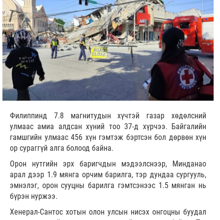
Филиппинд 7.8 магнитудын хүчтэй газар хөдөлсний
улмаас амиа алдсан хүний тоо 37-д хүрчээ. Байгалийн
гамшгийн улмаас 456 хүн гэмтэж бэртсэн бол дөрвөн хүн
ор сураггүй алга болоод байна.
Орон нутгийн эрх баригчдын мэдээлснээр, Минданао
арал дээр 1.9 мянга орчим барилга, тэр дундаа сургууль,
эмнэлэг, орон сууцны барилга гэмтсэнээс 1.5 мянган нь
бүрэн нуржээ.
Хенерал-Сантос хотын олон улсын нисэх онгоцны буудал