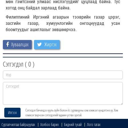
мөн гэмтсэний улмаас нислэгүүдийг цуцлаад байна. Тус
хотод онц байдал зарлаад байна.
Филиппиний Иргэний агаарын тээврийн газар цэрэг,
засгийн газар, хүмүүнлэгийн онгоцнуудад усан
боомтуудыг ашиглахыг зөвшөөрчээ.
Хуваалцах
Жиргэх
Сэтгэгдэл (
0
)
Сэтгэгдэл бичихдээ хууль зүйн болон ёс суртахууны хэм хэмжээг хүндэтгэнэ үү. Хэм
Илгээх
хэмжээг зөрчсөн сэтгэгдэлийг админ устгах эрхтэй.
Сурталчилгаа байршуулах
Холбоо барих
Бидний тухай
Лого татах