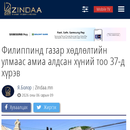
Mobile TV
НИЙТЛЭЛЧИД
ТВ8
Филиппинд газар хөдлөлтийн
ӨГЛӨӨНИЙ СОНИН
АУДИО ЗОХИОЛ
улмаас амиа алдсан хүний тоо 37-д
ЗИНДАА СЭТГҮҮЛ
хүрэв
Я.Болор
Zindaa.mn
|
2026 оны 06 сарын 09
Хуваалцах
Жиргэх