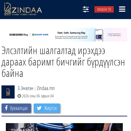
Mobile TV
НИЙТЛЭЛЧИД
ТВ8
Элсэлтийн шалгалтад ирэхдээ
ӨГЛӨӨНИЙ СОНИН
АУДИО ЗОХИОЛ
дараах баримт бичгийг бүрдүүлсэн
ЗИНДАА СЭТГҮҮЛ
байна
З.Энхлэн
Zindaa.mn
|
2026 оны 06 сарын 04
Хуваалцах
Жиргэх