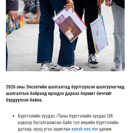
2026 оны Элсэлтийн шалгалтад бүртгүүлсэн шалгуулагчид
шалгалтын байранд ирэхдээ дараах баримт бичгийг
бүрдүүлсэн байна.
Бүртгэлийн хуудас /Таны бүртгэлийн хуудас QR
кодоор баталгаажсан байх тул өөрийн бүртгэлийн
дугаар, нууц үгээ ашиглан
eyesh.eec.mn
цахим