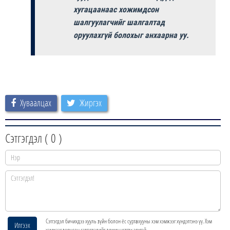
хугацаанаас хожимдсон
шалгуулагчийг шалгалтад
оруулахгүй болохыг анхаарна уу.
Хуваалцах
Жиргэх
Сэтгэгдэл (
0
)
Сэтгэгдэл бичихдээ хууль зүйн болон ёс суртахууны хэм хэмжээг хүндэтгэнэ үү. Хэм
Илгээх
хэмжээг зөрчсөн сэтгэгдэлийг админ устгах эрхтэй.