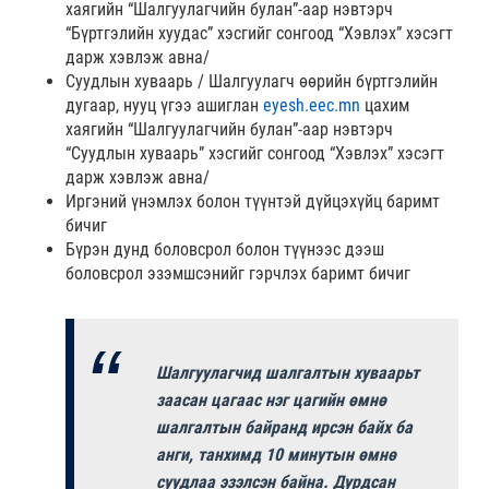
хаягийн “Шалгуулагчийн булан”-аар нэвтэрч
“Бүртгэлийн хуудас” хэсгийг сонгоод “Хэвлэх” хэсэгт
дарж хэвлэж авна/
Суудлын хуваарь / Шалгуулагч өөрийн бүртгэлийн
дугаар, нууц үгээ ашиглан
eyesh.eec.mn
цахим
хаягийн “Шалгуулагчийн булан”-аар нэвтэрч
“Суудлын хуваарь” хэсгийг сонгоод “Хэвлэх” хэсэгт
дарж хэвлэж авна/
Иргэний үнэмлэх болон түүнтэй дүйцэхүйц баримт
бичиг
Бүрэн дунд боловсрол болон түүнээс дээш
боловсрол эзэмшсэнийг гэрчлэх баримт бичиг
Шалгуулагчид шалгалтын хуваарьт
заасан цагаас нэг цагийн өмнө
шалгалтын байранд ирсэн байх ба
анги, танхимд 10 минутын өмнө
суудлаа эзэлсэн байна. Дурдсан