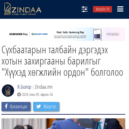
Mobile TV
НИЙТЛЭЛЧИД
ТВ8
Сүхбаатарын талбайн дэргэдэх
ӨГЛӨӨНИЙ СОНИН
АУДИО ЗОХИОЛ
хотын захиргааны барилгыг
ЗИНДАА СЭТГҮҮЛ
"Хүүхэд хөгжлийн ордон" болголоо
Я.Болор
Zindaa.mn
|
2026 оны 05 сарын 26
Хуваалцах
Жиргэх