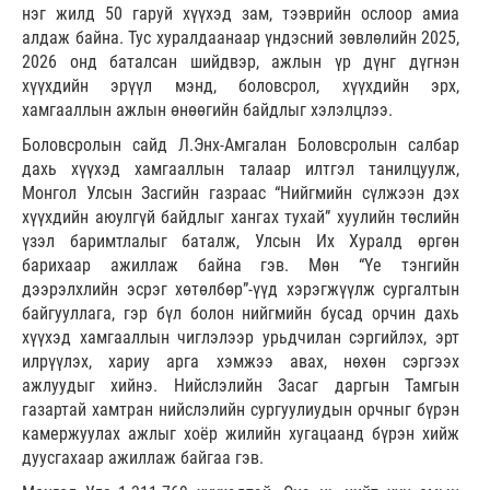
нэг жилд 50 гаруй хүүхэд зам, тээврийн ослоор амиа
алдаж байна. Тус хуралдаанаар үндэсний зөвлөлийн 2025,
2026 онд баталсан шийдвэр, ажлын үр дүнг дүгнэн
хүүхдийн эрүүл мэнд, боловсрол, хүүхдийн эрх,
хамгааллын ажлын өнөөгийн байдлыг хэлэлцлээ.
Боловсролын сайд Л.Энх-Амгалан Боловсролын салбар
дахь хүүхэд хамгааллын талаар илтгэл танилцуулж,
Монгол Улсын Засгийн газраас “Нийгмийн сүлжээн дэх
хүүхдийн аюулгүй байдлыг хангах тухай” хуулийн төслийн
үзэл баримтлалыг баталж, Улсын Их Хуралд өргөн
барихаар ажиллаж байна гэв. Мөн “Үе тэнгийн
дээрэлхлийн эсрэг хөтөлбөр”-үүд хэрэгжүүлж сургалтын
байгууллага, гэр бүл болон нийгмийн бусад орчин дахь
хүүхэд хамгааллын чиглэлээр урьдчилан сэргийлэх, эрт
илрүүлэх, хариу арга хэмжээ авах, нөхөн сэргээх
ажлуудыг хийнэ. Нийслэлийн Засаг даргын Тамгын
газартай хамтран нийслэлийн сургуулиудын орчныг бүрэн
камержуулах ажлыг хоёр жилийн хугацаанд бүрэн хийж
дуусгахаар ажиллаж байгаа гэв.