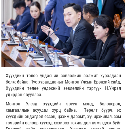
Хүүхдийн төлөө үндэсний зөвлөлийн ээлжит хуралдаан
болж байна. Тус хуралдааныг Монгол Улсын Ерөнхий сайд,
Хүүхдийн төлөө үндэсний зөвлөлийн тэргүүн Н.Учрал
удирдан явууллаа.
Монгол Улсад хүүхдийн эрүүл мэнд, боловсрол,
хамгааллын асуудал хурц байна. Төрөлт буурч, эх
хүүхдийн эндэгдэл өссөн, цахим дарамт, хүчирхийлэл, зам
тээврийн ослоор хүүхэд хохирох тохиолдол нэмэгдэж буйг