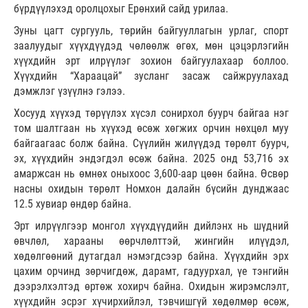
бүрдүүлэхэд оролцохыг Ерөнхий сайд урилаа.
Зуны цагт сургууль, төрийн байгууллагын урлаг, спорт
заалуудыг хүүхдүүдэд чөлөөлж өгөх, мөн цэцэрлэгийн
хүүхдийн эрт илрүүлэг зохион байгуулахаар боллоо.
Хүүхдийн “Хараацай” зусланг засаж сайжруулахад
дэмжлэг үзүүлнэ гэлээ.
Хосууд хүүхэд төрүүлэх хүсэл сонирхол буурч байгаа нэг
том шалтгаан нь хүүхэд өсөж хөгжих орчин нөхцөл муу
байгаагаас болж байна. Сүүлийн жилүүдэд төрөлт буурч,
эх, хүүхдийн эндэгдэл өсөж байна. 2025 онд 53,716 эх
амаржсан нь өмнөх оныхоос 3,600-аар цөөн байна. Өсвөр
насны охидын төрөлт Номхон далайн бүсийн дунджаас
12.5 хувиар өндөр байна.
Эрт илрүүлгээр монгол хүүхдүүдийн дийлэнх нь шүдний
өвчлөл, харааны өөрчлөлттэй, жингийн илүүдэл,
хөдөлгөөний дутагдал нэмэгдсээр байна. Хүүхдийн эрх
цахим орчинд зөрчигдөж, дарамт, гадуурхал, үе тэнгийн
дээрэлхэлтэд өртөж хохирч байна. Охидын жирэмслэлт,
хүүхдийн эсрэг хүчирхийлэл, тэвчишгүй хөдөлмөр өсөж,