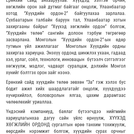
Ерөнхий сайд анхааруулав. Хүүхдэд ээлтэй орчин,
хөгжлийн орон зай дутмаг байгааг онцолж, Улаанбаатар
хотод “Хүүхдийн ордон-2” байгуулахаа зарлалаа.
Сүхбаатарын талбайн баруун тал, Улаанбаатар хотын
захиргааны байрыг “Хүүхэд хөгжлийн ордон” болгож,
“Хүүхдийн төлөө” сангийн долоон тэрбум төгрөгөөр
засварлана. Монголын “Хүүхдийн ордон-2”-ын өдөр
тутмын үйл ажиллагааг Монголын Хүүхдийн ордны
захиргаа хариуцна. Энэхүү ордонд шинжлэх ухаан, гадаад
хэл, урлаг, соёл, технологи, инновацын бүтээлч сэтгэлгээг
хөгжүүлж, мэдлэг, чадварт суралцаж, дэлхийн Монгол
хүнийг бэлтгэх орон зайг нээнэ.
Ерөнхий сайд хүүхдийн төлөө зөвхөн “За” гэж хэлэх бус
бодит ажил хийх шаардлагатайг онцолж, хүүхдүүдээ
хүчирхийлэл, боловсролын ялгаа, цахим дарамтаас
чөлөөлөхийг уриаллаа.
Үндэсний компаниуд, баялаг бүтээгчдээ нийгмийн
хариуцлагынхаа дагуу сайн үйлс өрнүүлж, ХҮҮХЭД
ХӨГЖЛИЙН ОРДОНД сургалтын өрөө танхим тохижуулж,
өөрсдийн нэрэмжит болгож, хүүхдийн сурах орчныг