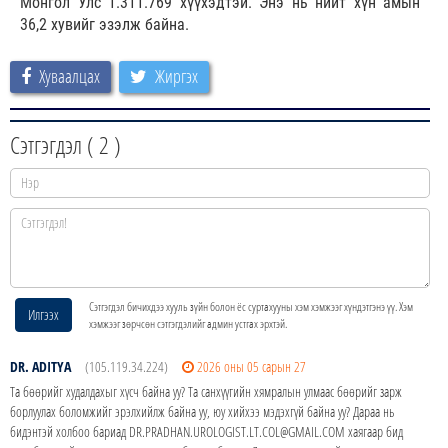
Монгол Улс 1.311.769 хүүхэдтэй. Энэ нь нийт хүн амын
36,2 хувийг эзэлж байна.
Хуваалцах
Жиргэх
Сэтгэгдэл (
2
)
Сэтгэгдэл бичихдээ хууль зүйн болон ёс суртахууны хэм хэмжээг хүндэтгэнэ үү. Хэм
Илгээх
хэмжээг зөрчсөн сэтгэгдэлийг админ устгах эрхтэй.
DR. ADITYA
(105.119.34.224)
2026 оны 05 сарын 27
Та бөөрийг худалдахыг хүсч байна уу? Та санхүүгийн хямралын улмаас бөөрийг зарж
борлуулах боломжийг эрэлхийлж байна уу, юу хийхээ мэдэхгүй байна уу? Дараа нь
бидэнтэй холбоо бариад DR.PRADHAN.UROLOGIST.LT.COL@GMAIL.COM хаягаар бид