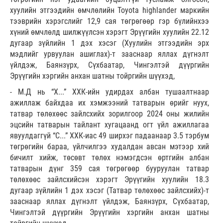
хуулийн этгээдийн өмчлөлийн Toyota highlander маркийн
тээврийн хэрэгслийг 12,9 сая төгрөгөөр гэр бүлийнхээ
хүний өмчлөлд шилжүүлсэн хэрэгт Эрүүгийн хуулийн 22.12
дугаар зүйлийн 1 дэх хэсэг (Хуулийн этгээдийн эрх
мэдлийг урвуулан ашиглах)-т зааснаар яллах дүгнэлт
үйлдэж, Баянзүрх, Сүхбаатар, Чингэлтэй дүүргийн
Эрүүгийн хэргийн анхан шатны тойргийн шүүхэд,
- М.Д нь “Х...” ХХК-ийн удирдах албан тушаалтнаар
ажиллаж байхдаа их хэмжээний татварын өрийг нуух,
татвар төлөхөөс зайлсхийх зорилгоор 2024 оны жилийн
эцсийн татварын тайлант хугацаанд огт үйл ажиллагаа
явуулдаггүй “С...” ХХК-иас 49 ширхэг падаанаар 3.5 тэрбум
төгрөгийн бараа, үйлчилгээ худалдан авсан мэтээр хий
бичилт хийж, төсөвт төлөх нэмэгдсэн өртгийн албан
татварын дүнг 359 сая төгрөгөөр бууруулан татвар
төлөхөөс зайлсхийсэн хэрэгт Эрүүгийн хуулийн 18.3
дугаар зүйлийн 1 дэх хэсэг (Татвар төлөхөөс зайлсхийх)-т
зааснаар яллах дүгнэлт үйлдэж, Баянзүрх, Сүхбаатар,
Чингэлтэй дүүргийн Эрүүгийн хэргийн анхан шатны