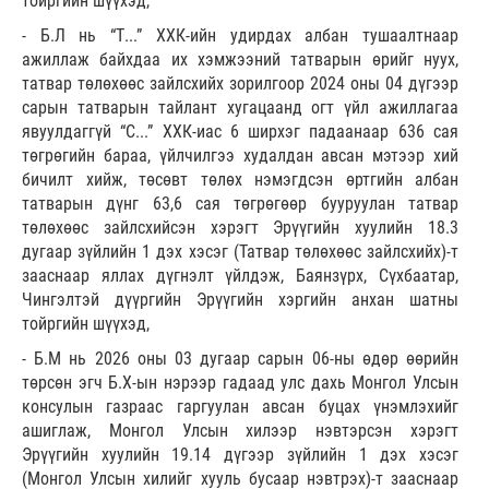
тойргийн шүүхэд,
- Б.Л нь “Т...” ХХК-ийн удирдах албан тушаалтнаар
ажиллаж байхдаа их хэмжээний татварын өрийг нуух,
татвар төлөхөөс зайлсхийх зорилгоор 2024 оны 04 дүгээр
сарын татварын тайлант хугацаанд огт үйл ажиллагаа
явуулдаггүй “С...” ХХК-иас 6 ширхэг падаанаар 636 сая
төгрөгийн бараа, үйлчилгээ худалдан авсан мэтээр хий
бичилт хийж, төсөвт төлөх нэмэгдсэн өртгийн албан
татварын дүнг 63,6 сая төгрөгөөр бууруулан татвар
төлөхөөс зайлсхийсэн хэрэгт Эрүүгийн хуулийн 18.3
дугаар зүйлийн 1 дэх хэсэг (Татвар төлөхөөс зайлсхийх)-т
зааснаар яллах дүгнэлт үйлдэж, Баянзүрх, Сүхбаатар,
Чингэлтэй дүүргийн Эрүүгийн хэргийн анхан шатны
тойргийн шүүхэд,
- Б.М нь 2026 оны 03 дугаар сарын 06-ны өдөр өөрийн
төрсөн эгч Б.Х-ын нэрээр гадаад улс дахь Монгол Улсын
консулын газраас гаргуулан авсан буцах үнэмлэхийг
ашиглаж, Монгол Улсын хилээр нэвтэрсэн хэрэгт
Эрүүгийн хуулийн 19.14 дүгээр зүйлийн 1 дэх хэсэг
(Монгол Улсын хилийг хууль бусаар нэвтрэх)-т зааснаар