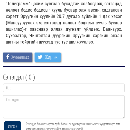
"Телеграмм" цахим сувгаар бусадтай холбогдож, сэтгэцэд
нөлөөт бодис бодисыг хууль бусаар олж авсан, хадгалсан
хэрэгт Эрүүгийн хуулийн 20.7 дугаар зүйлийн 1 дэх хэсэг
(Мансууруулах эм, сэтгэцэд нөлөөт бодисыг хууль бусаар
ашиглах)-т зааснаар яллах дүгнэлт үйлдэж, Баянзүрх,
Сүхбаатар, Чингэлтэй дүүргийн Эрүүгийн хэргийн анхан
шатны тойргийн шүүхэд тус тус шилжүүллээ.
Хуваалцах
Жиргэх
Сэтгэгдэл (
0
)
Сэтгэгдэл бичихдээ хууль зүйн болон ёс суртахууны хэм хэмжээг хүндэтгэнэ үү. Хэм
Илгээх
хэмжээг зөрчсөн сэтгэгдэлийг админ устгах эрхтэй.