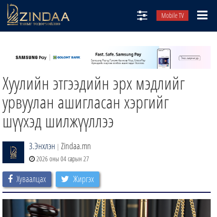
Mobile TV
НИЙТЛЭЛЧИД
ТВ8
Хуулийн этгээдийн эрх мэдлийг
ӨГЛӨӨНИЙ СОНИН
АУДИО ЗОХИОЛ
урвуулан ашигласан хэргийг
ЗИНДАА СЭТГҮҮЛ
шүүхэд шилжүүллээ
З.Энхлэн
Zindaa.mn
|
2026 оны 04 сарын 27
Хуваалцах
Жиргэх