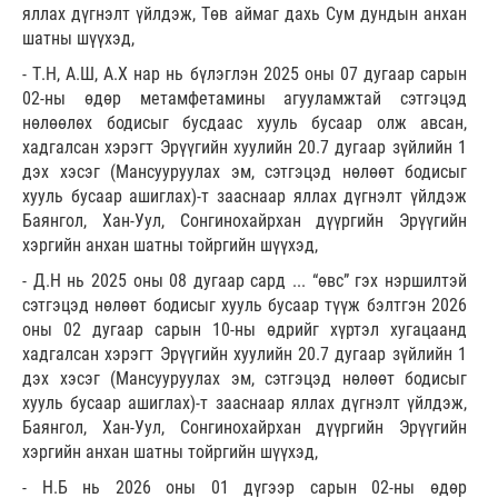
яллах дүгнэлт үйлдэж, Төв аймаг дахь Сум дундын анхан
шатны шүүхэд,
- Т.Н, А.Ш, А.Х нар нь бүлэглэн 2025 оны 07 дугаар сарын
02-ны өдөр метамфетамины агууламжтай сэтгэцэд
нөлөөлөх бодисыг бусдаас хууль бусаар олж авсан,
хадгалсан хэрэгт Эрүүгийн хуулийн 20.7 дугаар зүйлийн 1
дэх хэсэг (Мансууруулах эм, сэтгэцэд нөлөөт бодисыг
хууль бусаар ашиглах)-т зааснаар яллах дүгнэлт үйлдэж
Баянгол, Хан-Уул, Сонгинохайрхан дүүргийн Эрүүгийн
хэргийн анхан шатны тойргийн шүүхэд,
- Д.Н нь 2025 оны 08 дугаар сард ... “өвс” гэх нэршилтэй
сэтгэцэд нөлөөт бодисыг хууль бусаар түүж бэлтгэн 2026
оны 02 дугаар сарын 10-ны өдрийг хүртэл хугацаанд
хадгалсан хэрэгт Эрүүгийн хуулийн 20.7 дугаар зүйлийн 1
дэх хэсэг (Мансууруулах эм, сэтгэцэд нөлөөт бодисыг
хууль бусаар ашиглах)-т зааснаар яллах дүгнэлт үйлдэж,
Баянгол, Хан-Уул, Сонгинохайрхан дүүргийн Эрүүгийн
хэргийн анхан шатны тойргийн шүүхэд,
- Н.Б нь 2026 оны 01 дүгээр сарын 02-ны өдөр