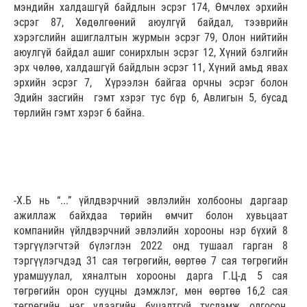
мэндийн халдашгүй байдлын эсрэг 174, Өмчлөх эрхийн
эсрэг 87, Хөдөлгөөний аюулгүй байдал, тээврийн
хэрэгслийн ашиглалтын журмын эсрэг 79, Олон нийтийн
аюулгүй байдал ашиг сонирхлын эсрэг 12, Хүний бэлгийн
эрх чөлөө, халдашгүй байдлын эсрэг 11, Хүний амьд явах
эрхийн эсрэг 7, Хүрээлэн байгаа орчны эсрэг болон
Эдийн засгийн гэмт хэрэг тус бүр 6, Авлигын 5, бусад
төрлийн гэмт хэрэг 6 байна.
-Х.Б нь “...” үйлдвэрчний эвлэлийн холбооны даргаар
ажиллаж байхдаа төрийн өмчит болон хувьцаат
компанийн үйлдвэрчний эвлэлийн хорооны нэр бүхий 8
тэргүүлэгчтэй бүлэглэн 2022 онд тушаал гарган 8
тэргүүлэгчдэд 31 сая төгрөгийн, өөртөө 7 сая төгрөгийн
урамшуулал, хяналтын хорооны дарга Г.Ц-д 5 сая
төгрөгийн орон сууцны дэмжлэг, мөн өөртөө 16,2 сая
төгрөгийн нэг удаагийн буцалтгүй тусламж олгосон,