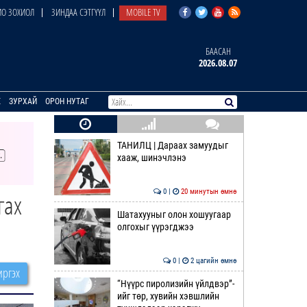
О ЗОХИОЛ
ЗИНДАА СЭТГҮҮЛ
MOBILE TV
БААСАН
2026.08.07
E
ЗУРХАЙ
ОРОН НУТАГ
ТАНИЛЦ | Дараах замуудыг
хааж, шинэчлэнэ
0 |
20 минутын өмнө
гах
Шатахууныг олон хошуугаар
олгохыг үүрэгджээ
0 |
2 цагийн өмнө
ргэх
“Нүүрс пиролизийн үйлдвэр”-
ийг төр, хувийн хэвшлийн