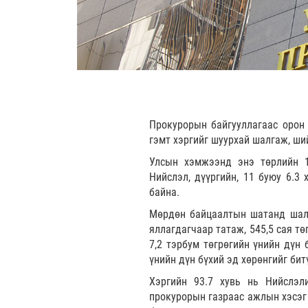
Прокурорын байгууллагаас орон 
гэмт хэргийг шуурхай шалгаж, ш
Улсын хэмжээнд энэ төрлийн 1
Нийслэл, дүүргийн, 11 буюу 6.3
байна.
Мөрдөн байцаалтын шатанд шалга
яллагдагчаар татаж, 545,5 сая т
7,2 тэрбум төгрөгийн үнийн дүн 
үнийн дүн бүхий эд хөрөнгийг би
Хэргийн 93.7 хувь нь Нийслэл
прокурорын газраас ажлын хэсэг