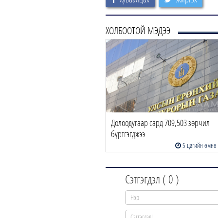
ХОЛБООТОЙ МЭДЭЭ
Долоодугаар сард 709,503 зөрчил
бүртгэгджээ
5 цагийн өмнө
Сэтгэгдэл (
0
)