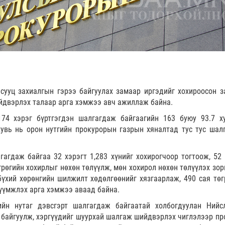
сууц захиалгын гэрээ байгуулах замаар иргэдийг хохироосон з
ийдвэрлэх талаар арга хэмжээ авч ажиллаж байна.
74 хэрэг бүртгэгдэн шалгагдаж байгаагийн 163 буюу 93.7 х
 хувь нь орон нутгийн прокурорын газрын хяналтад тус тус шал
гдаж байгаа 32 хэрэгт 1,283 хүнийг хохирогчоор тогтоож, 52 
өгрөгийн хохирлыг нөхөн төлүүлж, мөн хохирол нөхөн төлүүлэх зо
бүхий хөрөнгийн шилжилт хөдөлгөөнийг хязгаарлаж, 490 сая төг
түүмжлэх арга хэмжээ аваад байна.
ийн нутаг дэвсгэрт шалгагдаж байгаатай холбогдуулан Нийс
 байгуулж, хэргүүдийг шуурхай шалгаж шийдвэрлэх чиглэлээр пр