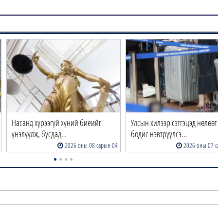
Насанд хүрээгүй хүний биеийг
Улсын хилээр сэтгэцэд нөлөөт
үнэлүүлж, бусдад…
бодис нэвтрүүлсэ…
2026 оны 08 сарын 04
2026 оны 07 с