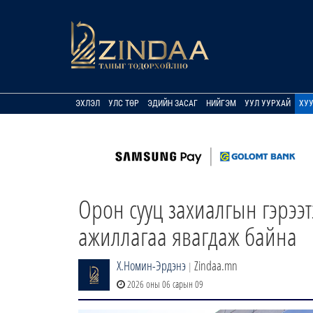
ЭХЛЭЛ
УЛС ТӨР
ЭДИЙН ЗАСАГ
НИЙГЭМ
УУЛ УУРХАЙ
ХУ
Орон сууц захиалгын гэрээ
ажиллагаа явагдаж байна
Х.Номин-Эрдэнэ
Zindaa.mn
|
2026 оны 06 сарын 09