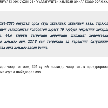
явуулах эрх бүхий байгууллагуудтай хамтран ажиллахаар болжээ.
024-2026 онуудад орон сууц худалдах, худалдан авах, түрээсл
дыг залилсантай холбоотой хэрэгт 10 тэрбум төгрөгийн хохирл
ж, 44,6 тэрбум төгрөгийн хөрөнгийн шилжилт хөдөлгөөни
га хэмжээ авч, 227,8 сая төгрөгийн эд хөрөнгийг битүүмжи
лах арга хэмжээ авсан байна.
хирогчоор тогтоож, 301 хүнийг яллагдагчаар татаж прокуророос
 шилжүүлж шийдвэрлэжээ.