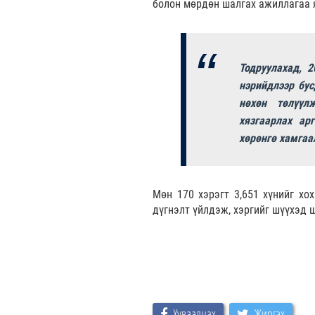
болон мөрдөн шалгах ажиллагаа 
Тодруулахад, 2
нэрийдлээр бус
нөхөн төлүүл
хязгаарлах ар
хөрөнгө хамгаа
Мөн 170 хэрэгт 3,651 хүнийг хо
дүгнэлт үйлдэж, хэргийг шүүхэд
Хуваалцах
Жиргэх