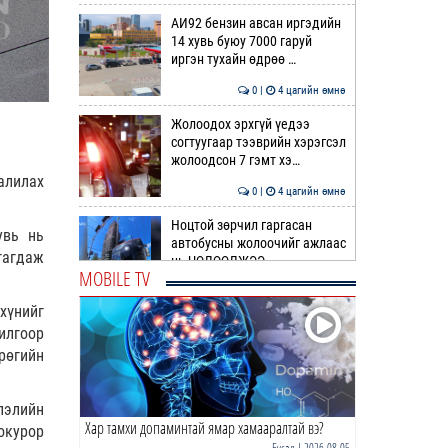
АИ92 бензин авсан иргэдийн
14 хувь буюу 7000 гаруй
иргэн тухайн өдрөө …
0 |
4 цагийн өмнө
Жолоодох эрхгүй үедээ
согтуугаар тээврийн хэрэгсэл
жолоодсон 7 гэмт хэ…
алилах
0 |
4 цагийн өмнө
Ноцтой зөрчил гаргасан
увь нь
автобусны жолоочийг ажлаас
гагдаж
нь ЧӨЛӨӨЛЖЭЭ
MOBILE TV
0 |
5 цагийн өмнө
хүнийг
“Цалинтай ээж”-ийн 50
рилгоор
мянган төгрөгийг 500 мянга
рөгийн
болгох өргөдлийг дахи…
1 |
5 цагийн өмнө
лэлийн
Хар тамхи допаминтай ямар хамааралтай вэ?
Долоодугаар сард 709,503
окурор
зөрчил бүртгэгджээ
Бусад
| 2026-08-05