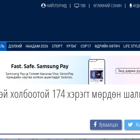
НИЙТЛЭЛЧИД
ТВ8
ӨГЛӨӨНИЙ СОНИН
АУДИ
УЛЬ
ДЭЛХИЙ
НААДАМ-2026
СПОРТ
УРЛАГ
COP17
ӨДРИЙН ХӨТӨЧ
LIFE STYL
тэй холбоотой 174 хэрэгт мөрдөн шал
Хуваалцах
Жи