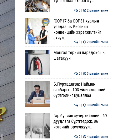
түншлэлээр хэрэгжү…
0 |
2 цагийн өмнө
"COP17 ба COP31 хурлын
уялдаа нь Риогийн
конвенцийн хэрэгжилтийг
ахиул…
0 |
2 цагийн өмнө
Монгол төрийн парадокс нь
шатахуун
0 |
3 цагийн өмнө
Б.Пүрэвдагва: Найман
салбарын 103 үйлчилгээний
бүртгэлийг цуцаллаа
0 |
3 цагийн өмнө
Гэр бүлийн хүчирхийллийн 69
дуудлага бүртгэгдэж, 86
иргэнийг эрүүлжүүл…
0 |
4 цагийн өмнө