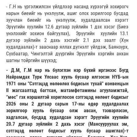
- Г.Н нь үргэлжилсэн үйлдлээр насанд хүрээгүй хохирогч
нарын биеийг нь үнэлүүлж, ашиг олох зорилгоор бусдад
зуучлан биеийг нь үнэлүүлж, худалдаалсан хэрэгт
Эрүүгийн хуулийн 12.6 дугаар зүйлийн 1 дэх хэсэг (Биеэ
үнэлэхийг зохион байгуулах), Эрүүгийн хуулийн 13.1
дүгээр зүйлийн 2 дахь хэсгийг 2.1 дэх заалт (Хүн
худалдаалах)-т зааснаар яллах дүгнэлт үйлдэж, Баянзүрх,
Сүхбаатар, Чингэлтэй дүүргийн Эрүүгийн хэргийн анхан
шатны тойргийн шүүхэд;
- Д.М, Г.М нар нь бүлэглэн нэр бүхий иргэнээс Бүгд
Найрамдах Турк Улсаас хууль бусаар илгээсэн НҮБ-ын
1971 оны "Сэтгэцэд нөлөөлөх бодисын тухай" конвенцын
II жагсаалтад багтсан, матамфетамины агууламжтай,
“мөс” гэх нэршилтэй хориглосон сэтгэцэд нөлөөт бодисыг
2026 оны 2 дугаар сарын 17-ны өдөр худалдаалах
зорилгоор хууль бусаар олж авсан, тээвэрлэсэн,
хадгалсан, бусдад худалдсан хэрэгт Эрүүгийн хуулийн
20.7 дугаар зүйлийн 2 дахь хэсэг (Мансууруулах эм,
сэтгэцэд нөлөөт бодисыг хууль бусаар ашиглах)-т