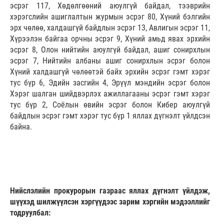
эсрэг 117, Хөдөлгөөний аюулгүй байдал, тээврийн
хэрэгслийн ашиглалтын журмын эсрэг 80, Хүний бэлгийн
эрх чөлөө, халдашгүй байдлын эсрэг 13, Авлигын эсрэг 11,
Хүрээлэн байгаа орчны эсрэг 9, Хүний амьд явах эрхийн
эсрэг 8, Олон нийтийн аюулгүй байдал, ашиг сонирхлын
эсрэг 7, Нийтийн албаны ашиг сонирхлын эсрэг болон
Хүний халдашгүй чөлөөтэй байх эрхийн эсрэг гэмт хэрэг
тус бүр 6, Эдийн засгийн 4, Эрүүл мэндийн эсрэг болон
Хэрэг шалган шийдвэрлэх ажиллагааны эсрэг гэмт хэрэг
тус бүр 2, Соёлын өвийн эсрэг болон Кибер аюулгүй
байдлын эсрэг гэмт хэрэг тус бүр 1 яллах дүгнэлт үйлдсэн
байна.
Нийслэлийн прокурорын газраас яллах дүгнэлт үйлдэж,
шүүхэд шилжүүлсэн хэргүүдээс зарим хэргийн мэдээллийг
тодруулбал: