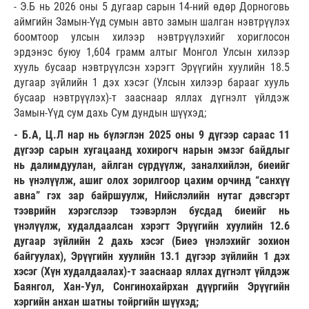
- Э.Б нь 2026 оны 5 дугаар сарын 14-ний өдөр Дорноговь
аймгийн Замын-Үүд сумын авто замын шалган нэвтрүүлэх
боомтоор улсын хилээр нэвтрүүлэхийг хориглосон
эрдэнэс буюу 1,604 грамм алтыг Монгол Улсын хилээр
хууль бусаар нэвтрүүлсэн хэрэгт Эрүүгийн хуулийн 18.5
дугаар зүйлийн 1 дэх хэсэг (Улсын хилээр барааг хууль
бусаар нэвтрүүлэх)-т зааснаар яллах дүгнэлт үйлдэж
Замын-Үүд сум дахь Сум дундын шүүхэд;
- Б.А, Ц.Л нар нь бүлэглэн 2025 оны 9 дүгээр сараас 11
дүгээр сарын хугацаанд хохирогч нарын эмзэг байдлыг
нь далимдуулан, айлган сүрдүүлж, заналхийлэн, биеийг
нь үнэлүүлж, ашиг олох зорилгоор цахим орчинд “санхүү
авна” гэх зар байршуулж, Нийслэлийн нутаг дэвсгэрт
тээврийн хэрэгслээр тээвэрлэн бусдад биеийг нь
үнэлүүлж, худалдаалсан хэрэгт Эрүүгийн хуулийн 12.6
дугаар зүйлийн 2 дахь хэсэг (Биеэ үнэлэхийг зохион
байгуулах), Эрүүгийн хуулийн 13.1 дүгээр зүйлийн 1 дэх
хэсэг (Хүн худалдаалах)-т зааснаар яллах дүгнэлт үйлдэж
Баянгол, Хан-Уул, Сонгинохайрхан дүүргийн Эрүүгийн
хэргийн анхан шатны тойргийн шүүхэд;