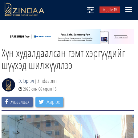
Mobile TV
НИЙТЛЭЛЧИД
ТВ8
Хүн худалдаалсан гэмт хэргүүдийг
ӨГЛӨӨНИЙ СОНИН
АУДИО ЗОХИОЛ
шүүхэд шилжүүллээ
ЗИНДАА СЭТГҮҮЛ
Э.Тэргэл
Zindaa.mn
|
2026 оны 06 сарын 15
Хуваалцах
Жиргэх