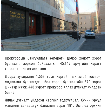
Прокурорын байгууллага өнгөрөгч долоо хоногт хэрэг
бүртгэлт, мөрдөн байцаалтын 45,149 эрүүгийн хэрэгт
хяналт тавин ажиллажээ.
Дээрх хугацаанд 1,568 гэмт хэргийн шинжтэй гомдол,
мэдээлэл бүртгэгдсэн бол хэрэг бүртгэлтийн 679 хэрэг
шинээр нээж, 448 хэрэгт прокурор яллах дүгнэлт үйлдсэн
байна.
Яллах дүгнэлт үйлдсэн хэргийг тодруулбал, Хүний эрүүл
мэндийн халдашгүй байдлын эсрэг 181, Өмчлөх эрхийн