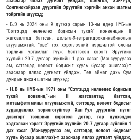
зааснаар яллах дүгнэлт үйлдэж, Баянгол, Хан-Уул,
Сонгинохайрхан дүүргийн Эрүүгийн хэргийн анхан шатны
тойргийн шүүхэд;
- Б.Э нь 2024 оны 9 дүгээр сарын 13-ны өдөр НҮБ-ын
"Сэтгэцэд нөлөөлөх бодисын тухай" конвенцын II
жагсаалтад багтсан, дельта-9-тетрагидроканнабинолын
агууламжтай, "өвс" гэх хэрэглээний нэршилтэй олсны
төрлийн ургамлыг түүж бэлтгэсэн хэрэгт Эрүүгийн
хуулийн 20.7 дугаар зүйлийн 1 дэх хэсэг (Мансууруулах
эм, сэтгэцэд нөлөөт бодисыг хууль бусаар ашиглах)-т
зааснаар яллах дүгнэлт үйлдэж, Төв аймаг дахь Сум
дундын анхан шатны шүүхэд;
- Н.Б нь НҮБ-ын 1971 оны “Сэтгэцэд нөлөөлөх бодисын
тухай конвенц”-ын II жагсаалтад багтсан,
метамфетамины агууламжтай, сэтгэцэд нөлөөт бодисыг
худалдаалах зорилгогүйгээр Хан-Уул дүүргийн нутаг
дэвсгэрт тээврийн хэрэгсэл дотор, гар цүнхэндээ
хадгалсан хэрэгт Эрүүгийн хуулийн 20.7 дугаар зүйлийн 1
дэх хэсэг (Мансууруулах эм, сэтгэцэд нөлөөт бодисыг
хууль бусаар ашиглах)-т зааснаар яллах дүгнэлт үйлдэж,