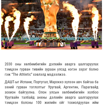
2030 оны хөлбөмбөгийн дэлхийн аварга шалгаруулах
тэмцээн гурван тивийн зураан улсад нэгэн зэрэг болно
гэж “The Athletic” хэвлэлд мэдээлжээ.
ДАШТ-ыг Испани, Португал, Марокко хүлээн авч байгаа ба
эхний гурван тоглолтыг Уругвай, Аргентин, Парагвайд
зохион байгуулна. Олон улсын хөлбөмбөгийн холбоо
Уругвайн талбайд анхны дэлхийн аварга шалгаруулах
тэмцээн болсны 100 жилийн ойг тохиолдуулан ийм