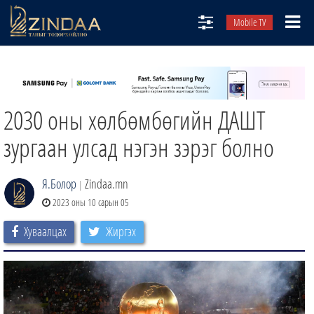
Mobile TV
НИЙТЛЭЛЧИД
ТВ8
2030 оны хөлбөмбөгийн ДАШТ
ӨГЛӨӨНИЙ СОНИН
АУДИО ЗОХИОЛ
зургаан улсад нэгэн зэрэг болно
ЗИНДАА СЭТГҮҮЛ
Я.Болор
Zindaa.mn
|
2023 оны 10 сарын 05
Хуваалцах
Жиргэх