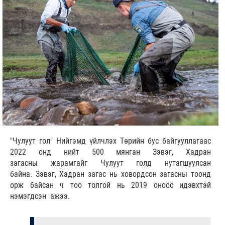
"Чулуут гол" Нийгэмд үйлчлэх Төрийн бус байгууллагаас
2022 онд нийт 500 мянган Зэвэг, Хадран
загасны жарамгайг Чулуут голд нутагшуулсан
байна. Зэвэг, Хадран загас нь ховордсон загасны тоонд
орж байсан ч тоо толгой нь 2019 оноос идэвхтэй
нэмэгдсэн ажээ.