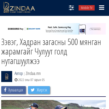
Mobile TV
НИЙТЛЭЛЧИД
ТВ8
Зэвэг, Хадран загасны 500 мянган
ӨГЛӨӨНИЙ СОНИН
АУДИО ЗОХИОЛ
жарамгайг Чулуут голд
ЗИНДАА СЭТГҮҮЛ
нутагшуулжээ
Автор
Zindaa.mn
|
2022 оны 07 сарын 05
Хуваалцах
Жиргэх