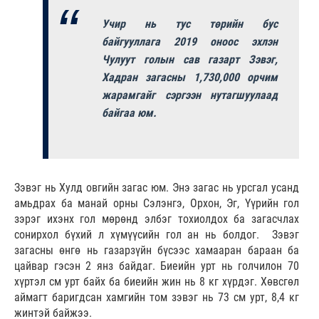
Учир нь тус төрийн бус
байгууллага 2019 оноос эхлэн
Чулуут голын сав газарт Зэвэг,
Хадран загасны 1,730,000 орчим
жарамгайг сэргээн нутагшуулаад
байгаа юм.
Зэвэг нь Хулд овгийн загас юм. Энэ загас нь урсгал усанд
амьдрах ба манай орны Сэлэнгэ, Орхон, Эг, Үүрийн гол
зэрэг ихэнх гол мөрөнд элбэг тохиолдох ба загасчлах
сонирхол бүхий л хүмүүсийн гол ан нь болдог. Зэвэг
загасны өнгө нь газарзүйн бүсээс хамааран бараан ба
цайвар гэсэн 2 янз байдаг. Биеийн урт нь голчилон 70
хүртэл см урт байх ба биеийн жин нь 8 кг хүрдэг. Хөвсгөл
аймагт баригдсан хамгийн том зэвэг нь 73 см урт, 8,4 кг
жинтэй байжээ.