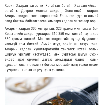
Харин Хадран загас нь Яргайтан багийн Хадрангийнхан
овгийнх. Дотроо монгол хадран, Хөвсгөлийн хадран,
Амарын хадран гэсэн нэршилтэй. Ер нь гол нуурын аль ай
савд багтаж байгаагаасаа хамаарч хадран загас өөр өөр.
Амарын хадран 305 мм урттай, 320 грамм жин татдаг бол
Хөвсгөлийн хадран уртаараа 310-350 мм, хамгийн хүнддээ
330 грамм жинтэй. Монгол хадрангийн хувьд бусдаасаа
хавьгүй том биетэй. Эмийг атуу, эрийг нь атуух гэнэ.
Амарын хадран хүчилтөрөгчийн хангамж ихтэй голын
ширүүн урсгалт хэсгүүдээр, мөн бургасан шугуй бүхий
өндөр эрэг орчмыг дагаж амьдардаг байна. Голын
цүнхээл хэсэгт өвөлжих бөгөөд мөс хайлмагц голоо өгсөж
нүүдэллэн голын эх рүү түрж үржинэ.