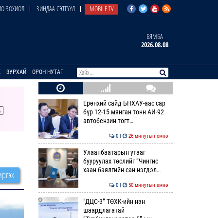
О ЗОХИОЛ
ЗИНДАА СЭТГҮҮЛ
MOBILE TV
БЯМБА
2026.08.08
E
ЗУРХАЙ
ОРОН НУТАГ
Ерөнхий сайд БНХАУ-аас сар
бүр 12-15 мянган тонн АИ-92
автобензин тогт…
0 |
26 минутын өмнө
Улаанбаатарын утааг
бууруулах төслийг “Чингис
хаан баялгийн сан нэгдэл…
ргэх
0 |
50 минутын өмнө
"ДЦС-3” ТӨХК-ийн нэн
шаардлагатай