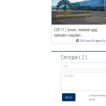
COP-17 | Зочин, төлөөлөгчдөд
нийтийн тээврийн…
2026 оны 08 сарын 06
Сэтгэгдэл (
2
)
Сэтгэгдэл бичихдэ
Илгээх
эрхтэй.