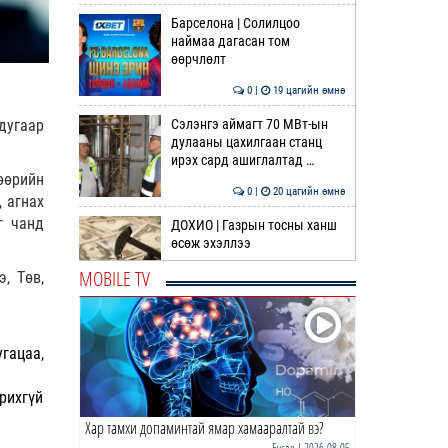
Барселона | Солилцоо
наймаа дагасан том
өөрчлөлт
0 |
19 цагийн өмнө
Сэлэнгэ аймагт 70 МВт-ын
дугаар
дулааны цахилгаан станц
ирэх сард ашиглалтад …
өөрийн
0 |
20 цагийн өмнө
 агнах
г чанд
ДОХИО | Газрын тосны ханш
өсөж эхэллээ
MOBILE TV
, Төв,
0 |
20 цагийн өмнө
Шатахуун дамлан борлуулсан
хоёр зөрчлийг илрүүлэн
гацаа,
шалгаж байна
1 |
21 цагийн өмнө
арихгүй
Хар тамхи допаминтай ямар хамааралтай вэ?
АҮЭБЯ: Шатахуун олгох
хязгаарыг 100,000 төгрөгт
Бусад
| 2026-08-05