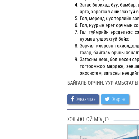
Загас барихад буу, бамбар, 
арга, хэрэгсэл ашиглахгүй б
Гол, мөрөнд бүх төрлийн за
Гол, нуурын эрэг орчмын хо
Гал түймрийн эрсдэлээс сэр
нурмаа үлдээхгүй байх;
Зөрчил илэрсэн тохиолдолд
газар, байгаль орчны хяна
Загасны нөөц бол нөхөн сэр
тогтоомжоо мөрдөж, зөвшөө
экосистем, загасны нөөций
БАЙГАЛЬ ОРЧИН, УУР АМЬСГАЛ
Хуваалцах
Жиргэх
ХОЛБООТОЙ МЭДЭЭ