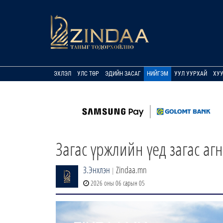
ЭХЛЭЛ
УЛС ТӨР
ЭДИЙН ЗАСАГ
НИЙГЭМ
УУЛ УУРХАЙ
ХУ
Загас үржлийн үед загас а
З.Энхлэн
Zindaa.mn
|
2026 оны 06 сарын 05