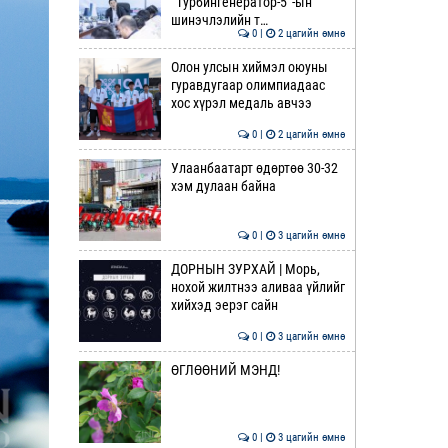
“Турбингенератор-5”-ын
шинэчлэлийн т…
0 |
2 цагийн өмнө
Олон улсын хиймэл оюуны
гуравдугаар олимпиадаас
хос хүрэл медаль авчээ
0 |
2 цагийн өмнө
Улаанбаатарт өдөртөө 30-32
хэм дулаан байна
0 |
3 цагийн өмнө
ДОРНЫН ЗУРХАЙ | Морь,
нохой жилтнээ аливаа үйлийг
хийхэд эерэг сайн
0 |
3 цагийн өмнө
ӨГЛӨӨНИЙ МЭНД!
0 |
3 цагийн өмнө