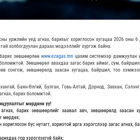
сны үржлийн үед агнах, барихыг хориглосон хугацаа 2026 оны 6 
тай холбогдуулан дараах мэдээллийг хүргэж байна.
, барих зөвшөөрлөө
www.ezagas.mn
цахим системээр дамжуулан 
боломжтой. Зөвшөөрөл авахдаа загас барих аймаг, сум, байршил,
зөв сонгож, зөвшөөрөлд заасан хугацаа, байршил, тоо хэмжээ
ангай, Баян-Өлгий, Булган, Говь-Алтай, Дорнод, Завхан, Сэлэнгэ
агнах, барих боломжтой.
хицуулалтыг мөрдөнө үү!
 агнах, барих зөвшөөрлийг заавал авч, зөвшөөрөлд заасан ху
г мөрдөх;
 хориглосон бүс нутагт, хориотой арга хэрэгслээр загас агнах, б
арихдаа тор хэрэглэхгүй байх;