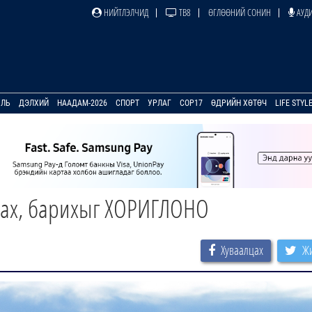
НИЙТЛЭЛЧИД
ТВ8
ӨГЛӨӨНИЙ СОНИН
АУДИ
УЛЬ
ДЭЛХИЙ
НААДАМ-2026
СПОРТ
УРЛАГ
COP17
ӨДРИЙН ХӨТӨЧ
LIFE STYL
гнах, барихыг ХОРИГЛОНО
Хуваалцах
Жи