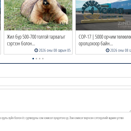
Жил бүр 500-700 толгой тарвагыг
COP-17 | 5000 орчим төлөөлө
сэргээн болон…
оролцохоор байн…
2026 оны 08 сарын 05
2026 оны 08 с
э хууль зүйн болон ёс суртахууны хэм хэмжээг хүндэтгэнэ үү. Хэм хэмжээг зөрчсөн сэтгэгдэлийг админ устгах