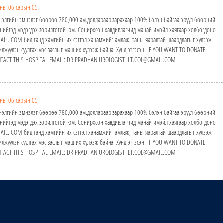
ны 06 сарын 05
элгийн эмнэлэг бөөрөө 780,000 ам.доллараар зарахаар 100% бэлэн байгаа эрүүл бөөрний
 нийтэд мэдэгдэх зорилготой юм. Сонирхсон хандивлагчид манай имэйл хаягаар холбогдоно
IL. COM бид танд хамгийн их сэтгэл ханамжийг амлаж, таны яаралтай шаардлагыг хүлээж
лжүүлэн суулгах мэс заслыг маш их хүлээж байна. Хүнд этгэсэн. IF YOU WANT TO DONATE
NTACT THIS HOSPITAL EMAIL: DR.PRADHAN.UROLOGIST .LT.COL@GMAIL.COM
ны 06 сарын 05
элгийн эмнэлэг бөөрөө 780,000 ам.доллараар зарахаар 100% бэлэн байгаа эрүүл бөөрний
 нийтэд мэдэгдэх зорилготой юм. Сонирхсон хандивлагчид манай имэйл хаягаар холбогдоно
IL. COM бид танд хамгийн их сэтгэл ханамжийг амлаж, таны яаралтай шаардлагыг хүлээж
лжүүлэн суулгах мэс заслыг маш их хүлээж байна. Хүнд этгэсэн. IF YOU WANT TO DONATE
NTACT THIS HOSPITAL EMAIL: DR.PRADHAN.UROLOGIST .LT.COL@GMAIL.COM
х