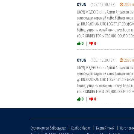
OYUN
(105.119.30.197)
2026 о
ШУУД МЭДЭЭ Энэ нь Адити Апрадхан эмн
доноруудыг яаралтай хайж байгааг олон
уу: DR.PRADHAN.URO LOGIST.LT.COL@GMA
байна, учир нь манай өвчтөнүүд бөөр ши
YOUR KINDEY FOR $ 780,000.OOUSD CO
0
|
0
OYUN
(105.119.30.197)
2026 о
ШУУД МЭДЭЭ Энэ нь Адити Апрадхан эмн
доноруудыг яаралтай хайж байгааг олон
уу: DR.PRADHAN.URO LOGIST.LT.COL@GMA
байна, учир нь манай өвчтөнүүд бөөр ши
YOUR KINDEY FOR $ 780,000.OOUSD CO
0
|
0
Сурталчилгаа байршуулах
Холбоо барих
Бидний тухай
Лого тата