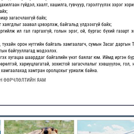
цахилгаан гүйдэл, хаалт, хашилга, гувчуур, гэрэлтүүлэх зэрэг хор
айх;
виар загасчлахгүй байх;
г хаягдлыг заавал цэвэрлэж, байгальд үлдээхгүй байх;
гийлж ил гал гаргахгүй, голын эрэг, ой, бургас бүхий газарт хо
 тухайн орон нутгийн байгаль хамгаалагч, сумын Засаг даргын 
лтын байгууллагад мэдээлэх.
гэх хугацаа шаарддаг байгалийн үнэт баялаг юм. Иймд иргэн бүр
рөлтэй, хариуцлагатай, зохистой загасчлалыг хэвшүүлэн, гол, 
г хамгаалахад хамтран оролцохыг уриалж байна.
ЫН ӨӨРЧЛӨЛТИЙН ЯАМ