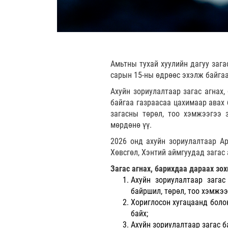
Амьтны тухай хуулийн дагуу зага
сарын 15-ны өдрөөс эхэлж байгаа
Ахуйн зориулалтаар загас агнах
байгаа газраасаа цахимаар авах 
загасны төрөл, тоо хэмжээгээ 
мөрдөнө үү.
2026 онд ахуйн зориулалтаар Арх
Хөвсгөл, Хэнтий аймгуудад загас 
Загас агнах, барихдаа дараах зо
Ахуйн зориулалтаар загас
байршил, төрөл, тоо хэмжээ
Хориглосон хугацаанд болон
байх;
Ахуйн зориулалтаар загас б