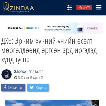
Mobile TV
НИЙТЛЭЛЧИД
ТВ8
ДХБ: Эрчим хүчний үнийн өсөлт
ӨГЛӨӨНИЙ СОНИН
АУДИО ЗОХИОЛ
мөргөлдөөнд өртсөн ард иргэдэд
ЗИНДАА СЭТГҮҮЛ
хүнд тусна
Я.Болор
Zindaa.mn
|
2022 оны 03 сарын 03
Хуваалцах
Жиргэх