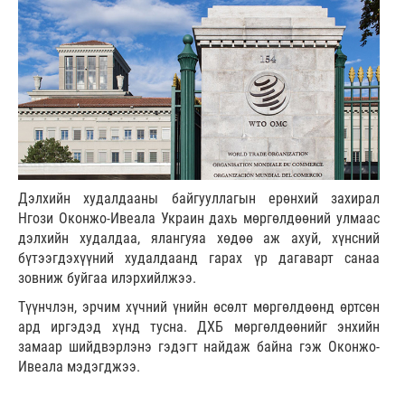
Дэлхийн худалдааны байгууллагын ерөнхий захирал
Нгози Оконжо-Ивеала Украин дахь мөргөлдөөний улмаас
дэлхийн худалдаа, ялангуяа хөдөө аж ахуй, хүнсний
бүтээгдэхүүний худалдаанд гарах үр дагаварт санаа
зовниж буйгаа илэрхийлжээ.
Түүнчлэн, эрчим хүчний үнийн өсөлт мөргөлдөөнд өртсөн
ард иргэдэд хүнд тусна. ДХБ мөргөлдөөнийг энхийн
замаар шийдвэрлэнэ гэдэгт найдаж байна гэж Оконжо-
Ивеала мэдэгджээ.