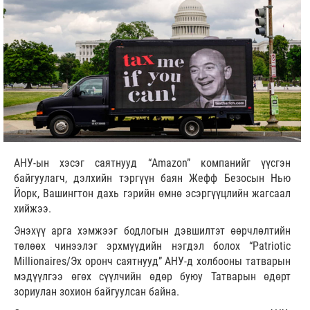
АНУ-ын хэсэг саятнууд “Amazon” компанийг үүсгэн
байгуулагч, дэлхийн тэргүүн баян Жефф Безосын Нью
Йорк, Вашингтон дахь гэрийн өмнө эсэргүүцлийн жагсаал
хийжээ.
Энэхүү арга хэмжээг бодлогын дэвшилтэт өөрчлөлтийн
төлөөх чинээлэг эрхмүүдийн нэгдэл болох “Patriotic
Millionaires/Эх оронч саятнууд” АНУ-д холбооны татварын
мэдүүлгээ өгөх сүүлчийн өдөр буюу Татварын өдөрт
зориулан зохион байгуулсан байна.