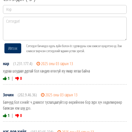
Сэтгэгдэл бичихдээ хууль зүйн болон ёс суртахууны хэм хэмжээг хүндэтгэнэ үү. Хэм
Илгээх
хэмжээг зөрчсөн сэтгэгдэлийг админ устгах эрхтэй.
нар
(1.231.177.4)
2025 оны 03 сарын 13
худлаа шоудаал дуртай бол хандив өгөхгүй юу ямар ялгаа байна
1
|
0
Зочин
(202.9.46.36)
2025 оны 03 сарын 13
Баячууд бол хэнийг ч дэмжлэг туслалцаагүйгээр өөрийнхөө бор зүрх хүч хөдөлмөрөөр
баяжсан юм шүү дээ.
1
|
0
НЭГ ДОР ХИЙЕ
(192.82.65.224)
2025 оны 03 сарын 13