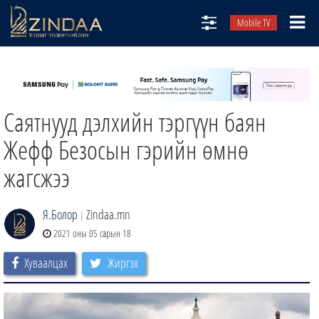
Mobile TV
НИЙТЛЭЛЧИД
ТВ8
Саятнууд дэлхийн тэргүүн баян
ӨГЛӨӨНИЙ СОНИН
АУДИО ЗОХИОЛ
Жефф Безосын гэрийн өмнө
ЗИНДАА СЭТГҮҮЛ
жагсжээ
Я.Болор
Zindaa.mn
|
2021 оны 05 сарын 18
Хуваалцах
Жиргэх