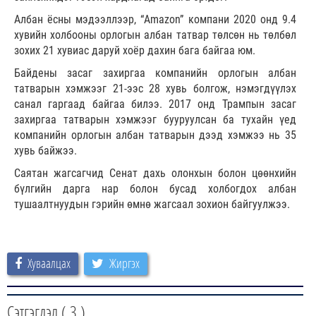
Албан ёсны мэдээллээр, “Amazon” компани 2020 онд 9.4
хувийн холбооны орлогын албан татвар төлсөн нь төлбөл
зохих 21 хувиас даруй хоёр дахин бага байгаа юм.
Байдены засаг захиргаа компанийн орлогын албан
татварын хэмжээг 21-ээс 28 хувь болгож, нэмэгдүүлэх
санал гаргаад байгаа билээ. 2017 онд Трампын засаг
захиргаа татварын хэмжээг бууруулсан ба тухайн үед
компанийн орлогын албан татварын дээд хэмжээ нь 35
хувь байжээ.
Саятан жагсагчид Сенат дахь олонхын болон цөөнхийн
бүлгийн дарга нар болон бусад холбогдох албан
тушаалтнуудын гэрийн өмнө жагсаал зохион байгуулжээ.
Хуваалцах
Жиргэх
Сэтгэгдэл (
3
)