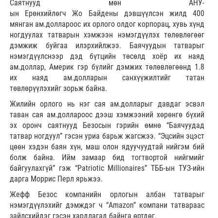
Саятнууд мөн АНУ-
ын Ерөнхийлөгч Жо Байдены дэвшүүлсэн жилд 400
мянган ам.доллароос их орлого олдог корпорац, хувь хүнд
ногдуулах татварын хэмжээн нэмэгдүүлэх төлөвлөгөөг
дэмжиж буйгаа илэрхийлжээ. Баячуудын татварыг
нэмэгдүүлснээр дэд бүтцийн төсөлд хоёр их наяд
ам.доллар, Америк гэр бүлийг дэмжих төлөвлөгөөнд 1.8
их наяд ам.долларын санхүүжилтийг татан
төвлөрүүлэхийг зорьж байна.
Жилийн орлого нь нэг сая ам.долларыг давдаг эсвэл
таван сая ам.доллароос дээш хэмжээний хөрөнгө бүхий
эх оронч саятнууд Безосын гэрийн өмнө “Баячуудад
татвар ногдуул” гэсэн уриа барьж жагсжээ. “Эцсийн эцэст
цөөн хэдэн баян хүн, маш олон ядуучуудтай нийгэм бий
болж байна. Ийм замаар бид тогтвортой нийгмийг
байгуулахгүй” гэж “Patriotic Millionaires” ТББ-ын ТУЗ-ийн
дарга Морриc Перл ярьжээ.
Жефф Безос компанийн орлогын албан татварыг
нэмэгдүүлэхийг дэмждэг ч “Amazon” компани татвараас
зайлсхийдэг гэсэн хардлагад байнга өртдөг.