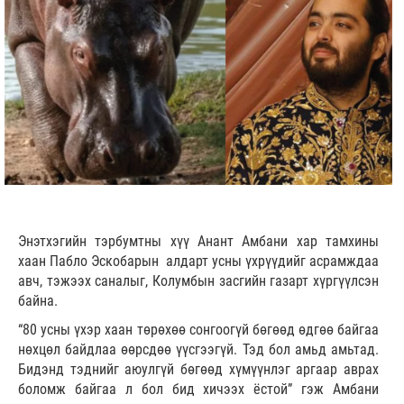
Энэтхэгийн тэрбумтны хүү Анант Амбани хар тамхины
хаан Пабло Эскобарын алдарт усны үхрүүдийг асрамждаа
авч, тэжээх саналыг, Колумбын засгийн газарт хүргүүлсэн
байна.
“80 усны үхэр хаан төрөхөө сонгоогүй бөгөөд өдгөө байгаа
нөхцөл байдлаа өөрсдөө үүсгээгүй. Тэд бол амьд амьтад.
Бидэнд тэднийг аюулгүй бөгөөд хүмүүнлэг аргаар аврах
боломж байгаа л бол бид хичээх ёстой” гэж Амбани