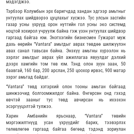
мэдэгджээ.
Тэрбээр Колумбын эрх баригчдад хандан эдгээр амьтныг
унтуулах шийдвэрээ цуцлахыг хүсжээ. Тус улсын засгийн
газар усны үхрүүд орон нутгийн гол усны эко системд
ноцтой хохирол учруулж байна гэж үзэн унтуулах шийдвэр
гаргаад байгаа юм. Энэтхэгийн бизнесмен Гужарат муж
дахь өөрийн “Vantara” амьтдыг аврах төвдөө шилжүүлэн
авах санал тавьсан байна. Энэхүү амьтны хүрээлэн нь
зэрлэг амьтдыг аврах үйл ажиллагаа явуулдаг дэлхий
дээрх хамгийн том төв юм. Тэнд олон зуун заан, 50
баавгай, 160 бар, 200 арслан, 250 цоохор ирвэс, 900 матар
зэрэг амьтад байдаг.
“Vantara” төвд хэтэрхий олон тооны амьтан байгаад
шинжээчид болгоомжилдог байна. Өнгөрсөн онд гэхэд
өвчтэй зааныг тус төвд авчирсан нь ихээхэн
эсэргүүцэлтэй тулжээ.
Харин Амбанийн ярьснаар, “Vantara” төвийн
мэргэжилтнүүд усан үхрүүдийг барих, тээвэрлэх
төлөвлөгөө гаргаад байгаа бөгөөд тэдэнд зориулан