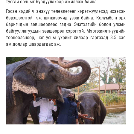
тусгай орчныг бүрдүүлэхээр ажиллаж байна.
Гэсэн хэдий ч энэхүү төлөвлөгөөг хэрэгжүүлэхэд ихээхэн
бэрхшээлтэй гэж шинжээчид үзэж байна. Колумбын эрх
баригчдын зөвшөөрлөөс гадна Энэтхэгийн болон улсын
байгууллагуудын зөвшөөрөл хэрэгтэй. Мэргэжилтнүүдийн
тооцоолсноор, нэг усны үхрийг хилээр гаргахад 3.5 сая
ам.доллар шаардагдах аж.