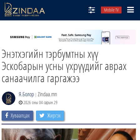
Mobile TV
НИЙТЛЭЛЧИД
ТВ8
Энэтхэгийн тэрбумтны хүү
ӨГЛӨӨНИЙ СОНИН
АУДИО ЗОХИОЛ
Эскобарын усны үхрүүдийг аврах
ЗИНДАА СЭТГҮҮЛ
санаачилга гаргажээ
Я.Болор
Zindaa.mn
|
2026 оны 04 сарын 29
Хуваалцах
Жиргэх