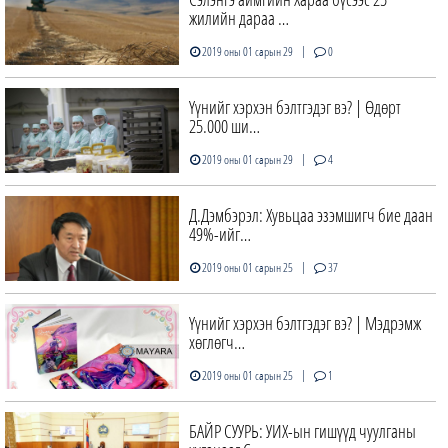
жилийн дараа …
|
2019 оны 01 сарын 29
0
Үүнийг хэрхэн бэлтгэдэг вэ? | Өдөрт
25.000 ши…
|
2019 оны 01 сарын 29
4
Д.Дэмбэрэл: Хувьцаа эзэмшигч бие даан
49%-ийг…
|
2019 оны 01 сарын 25
37
Үүнийг хэрхэн бэлтгэдэг вэ? | Мэдрэмж
хөглөгч…
|
2019 оны 01 сарын 25
1
БАЙР СУУРЬ: УИХ-ын гишүүд чуулганы