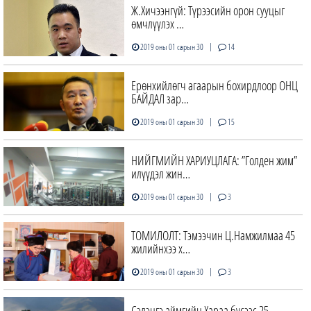
Ж.Хичээнгүй: Түрээсийн орон сууцыг
өмчлүүлэх …
|
2019 оны 01 сарын 30
14
Ерөнхийлөгч агаарын бохирдлоор ОНЦ
БАЙДАЛ зар…
|
2019 оны 01 сарын 30
15
НИЙГМИЙН ХАРИУЦЛАГА: ”Голден жим”
илүүдэл жин…
|
2019 оны 01 сарын 30
3
ТОМИЛОЛТ: Тэмээчин Ц.Намжилмаа 45
жилийнхээ х…
|
2019 оны 01 сарын 30
3
Сэлэнгэ аймгийн Хараа бүсээс 25