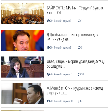
БАЙР СУУРЬ: МАН-ын ”бүдүүн” бүлгээс
хэн нь УИ…
|
2019 оны 01 сарын 31
1
Д.Цогтбаатар: Шинээр томилогдох
Элчин сайд на…
|
2019 оны 01 сарын 31
3
Өвөл, хаврын морин уралдаанд ХҮҮХЭД
оролцуула…
|
2019 оны 01 сарын 31
10
Ж.Мөнхбат: Өгий нуурын эко системд
аюул учирл…
|
2019 оны 01 сарын 30
7