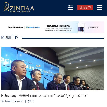
Mobile TV
НИЙТЛЭЛЧИД
ТВ8
MOBILE TV
ӨГЛӨӨНИЙ СОНИН
АУДИО ЗОХИОЛ
ЗИНДАА СЭТГҮҮЛ
Н.Энхбаяр: МАНАН-гийн гол эзэн нь “Сахал” Д.Эрдэнэбилэг
|
2019 оны 02 сарын 01
17