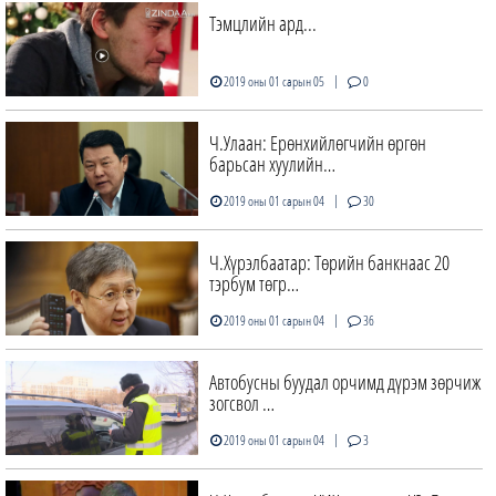
Тэмцлийн ард...
|
2019 оны 01 сарын 05
0
Ч.Улаан: Ерөнхийлөгчийн өргөн
барьсан хуулийн…
|
2019 оны 01 сарын 04
30
Ч.Хүрэлбаатар: Төрийн банкнаас 20
тэрбум төгр…
|
2019 оны 01 сарын 04
36
Автобусны буудал орчимд дүрэм зөрчиж
зогсвол …
|
2019 оны 01 сарын 04
3