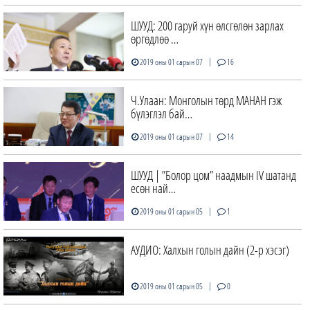
ШУУД: 200 гаруй хүн ѳлсгѳлѳн зарлах
ѳргѳдлѳѳ …
|
2019 оны 01 сарын 07
16
Ч.Улаан: Монголын төрд МАНАН гэж
бүлэглэл бай…
|
2019 оны 01 сарын 07
14
ШУУД | ”Болор цом” наадмын IV шатанд
есөн най…
|
2019 оны 01 сарын 05
1
АУДИО: Халхын голын дайн (2-р хэсэг)
|
2019 оны 01 сарын 05
0