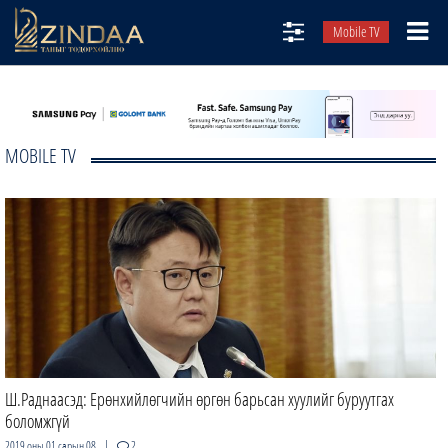
Mobile TV
НИЙТЛЭЛЧИД
ТВ8
MOBILE TV
ӨГЛӨӨНИЙ СОНИН
АУДИО ЗОХИОЛ
ЗИНДАА СЭТГҮҮЛ
Ш.Раднаасэд: Ерөнхийлөгчийн өргөн барьсан хуулийг буруутгах
боломжгүй
|
2019 оны 01 сарын 08
2