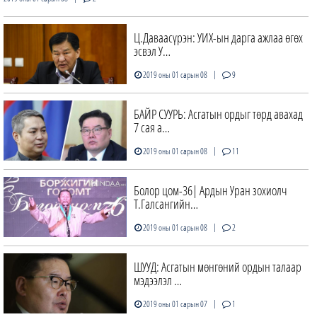
Ц.Даваасүрэн: УИХ-ын дарга ажлаа өгөх
эсвэл У…
|
2019 оны 01 сарын 08
9
БАЙР СУУРЬ: Асгатын ордыг төрд авахад
7 сая а…
|
2019 оны 01 сарын 08
11
Болор цом-36| Ардын Уран зохиолч
Т.Галсангийн…
|
2019 оны 01 сарын 08
2
ШУУД: Асгатын мөнгөний ордын талаар
мэдээлэл …
|
2019 оны 01 сарын 07
1