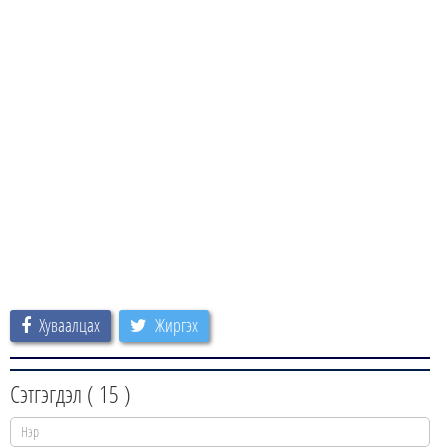
Хуваалцах
Жиргэх
Сэтгэгдэл (
15
)