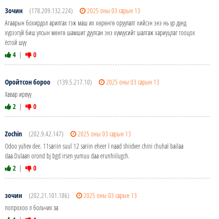
Зочин
(178.209.132.224)
2025 оны 03 сарын 13
Агаарын бохирдол арилгах гэж маш их хөрөнгө оруулалт хийсэн энэ нь үр дүнд
хүрээгүй биш улсын мөнгө шамшиг дуулсан энэ хүмүүсийг шалгаж хариуцлаг тооцох
ёстой шүү
4
|
0
Оройтсон бороо
(139.5.217.10)
2025 оны 03 сарын 13
Хавар ирвүү
2
|
0
Zochin
(202.9.42.147)
2025 оны 03 сарын 13
Odoo yuhev dee. 11sariin suul 12 sariin eheer l naad shiidver chini chuhal bailaa
daa.Dulaan orond bj bgd irsen yumuu daa erunhiilugch.
2
|
0
зочин
(202.21.101.186)
2025 оны 03 сарын 13
попрохоо л больчих за