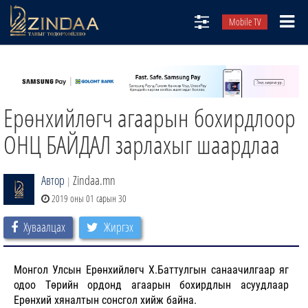
Mobile TV
НИЙТЛЭЛЧИД
ТВ8
Ерөнхийлөгч агаарын бохирдлоор
ӨГЛӨӨНИЙ СОНИН
АУДИО ЗОХИОЛ
ОНЦ БАЙДАЛ зарлахыг шаардлаа
ЗИНДАА СЭТГҮҮЛ
Автор
Zindaa.mn
|
2019 оны 01 сарын 30
Хуваалцах
Жиргэх
Монгол Улсын Ерөнхийлөгч Х.Баттулгын санаачилгаар яг
одоо Төрийн ордонд агаарын бохирдлын асуудлаар
Ерөнхий хяналтын сонсгол хийж байна.