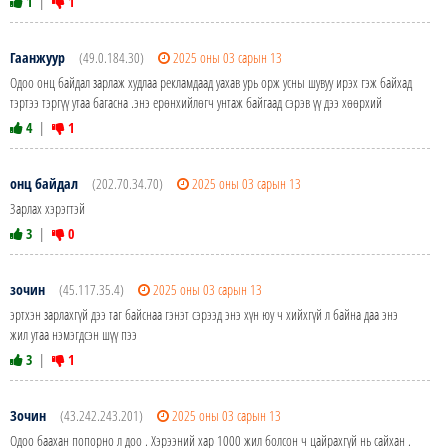
1
|
1
Гаанжуур
(49.0.184.30)
2025 оны 03 сарын 13
Одоо онц байдал зарлаж худлаа рекламдаад уахав урь орж усны шувуу ирэх гэж байхад
тэртээ тэргүү утаа багасна .энэ ерөнхийлөгч унтаж байгаад сэрэв үү дээ хөөрхий
4
|
1
онц байдал
(202.70.34.70)
2025 оны 03 сарын 13
Зарлах хэрэгтэй
3
|
0
зочин
(45.117.35.4)
2025 оны 03 сарын 13
эртхэн зарлахгүй дээ таг байснаа гэнэт сэрээд энэ хүн юу ч хийхгүй л байна даа энэ
жил утаа нэмэгдсэн шүү пээ
3
|
1
Зочин
(43.242.243.201)
2025 оны 03 сарын 13
Одоо баахан попорно л доо . Хэрээний хар 1000 жил болсон ч цайрахгүй нь сайхан .