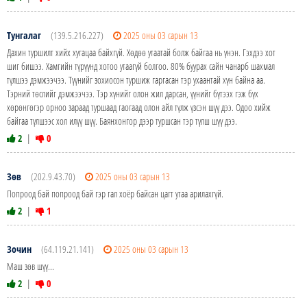
Тунгалаг
(139.5.216.227)
2025 оны 03 сарын 13
Дахин туршилт хийх хугацаа байхгүй. Хөдөө утаатай болж байгаа нь үнэн. Гэхдээ хот
шиг бишээ. Хамгийн түрүүнд хотоо утаагүй болгоо. 80% буурах сайн чанарб шахмал
түлшээ дэмжээчээ. Түүнийг зохиосон туршиж гаргасан тэр ухаантай хүн байна аа.
Тэрний төслийг дэмжээчээ. Тэр хүнийг олон жил дарсан, үүнийг бүтээх гэж бүх
хөрөнгөгэр орноо зараад туршаад гаогаад олон айл түлж үзсэн шүү дээ. Одоо хийж
байгаа түлшээс хол илүү шүү. Баянхонгор дээр туршсан тэр түлш шүү дээ.
2
|
0
Зөв
(202.9.43.70)
2025 оны 03 сарын 13
Попроод бай попроод бай гэр гал хоёр байсан цагт утаа арилахгүй.
2
|
1
Зочин
(64.119.21.141)
2025 оны 03 сарын 13
Маш зөв шүү...
2
|
0