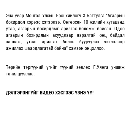
Энэ үеэр Монгол Улсын Ерөнхийлөгч Х.Баттулга "Агаарын
бохирдол хэрээс хэтэрлээ. Өнгөрсөн 10 жилийн хугацанд
утаа, агаарын бохирдлыг арилгах боломж байсан. Одоо
агаарын бохирдлын асуудлаар яаралтай онц байдал
зарлаж, утааг арилгах болон бууруулах чиглэлээр
ажиллах шаардлагатай байна" хэмээн онцоллоо.
Төрийн тэргүүний үгийг түүний зөвлөх Г.Уянга уншиж
танилцууллаа.
ДЭЛГЭРЭНГҮЙГ ВИДЕО ХЭСГЭЭС ҮЗНЭ ҮҮ!