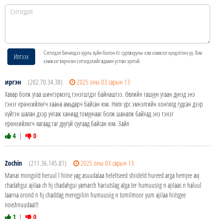
Сэтгэгдэл бичихдээ хууль зүйн болон ёс суртахууны хэм хэмжээг хүндэтгэнэ үү. Хэм
Илгээх
хэмжээг зөрчсөн сэтгэгдэлийг админ устгах эрхтэй.
иргэн
(202.70.34.38)
2025 оны 03 сарын 13
Хавар болж утаа шингэрмэгц тэнэгштдэг байнаштээ. Өвлийн гашуун утаан дунэд энэ
тэнэг ерөнхийлөгч хаана амьдарч байсан юм. Нялх үрс эмнэлгийн хонгилд гудсан дээр
хүйтэн шалан дээр унтаж ханиад томуунаас болж шаналж байхад энэ тэнэг
ерөнхийлөгч яагаад таг дуугүй суугаад байсан юм. Зайл
4
|
0
Zochin
(211.36.145.81)
2025 оны 03 сарын 13
Manai mongold heruul l hiine yag asuudalaa heleltseed shiideld hureed arga hemjee avj
chadahgui ajilaa ch hj chadahgui yamarch hariutslag alga ter humuusiig n ajilaas n haluul
taarna orond n hj chaddag meregjiliin humuusiig n tomilmoor yum ajilaa hiitsgee
novshnuudaa!!!
1
|
0