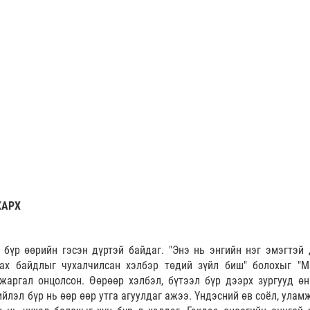
ХАРХ
 бүр өөрийн гэсэн дүртэй байдаг. "Энэ нь энгийн нэг эмэгтэй 
дах байдлыг чухалчилсан хэлбэр төдий зүйл биш" болохыг "М
зжаргал онцолсон. Өөрөөр хэлбэл, бүтээл бүр дээрх зургууд өн
ийлэл бүр нь өөр өөр утга агуулдаг ажээ. Үндэсний өв соёл, ула