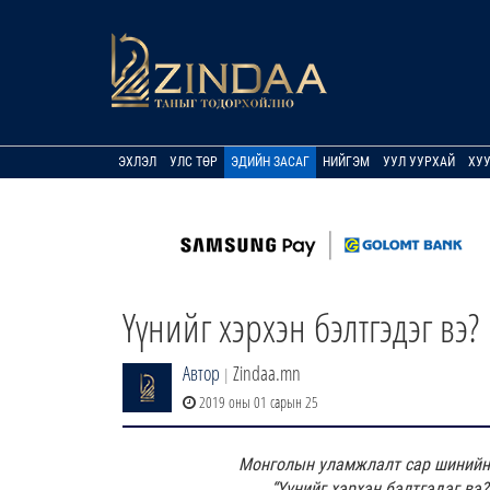
ЭХЛЭЛ
УЛС ТӨР
ЭДИЙН ЗАСАГ
НИЙГЭМ
УУЛ УУРХАЙ
ХУ
Үүнийг хэрхэн бэлтгэдэг вэ
Автор
Zindaa.mn
|
2019 оны 01 сарын 25
Монголын уламжлалт сар шинийн 
“Үүнийг хэрхэн бэлтгэдэг вэ