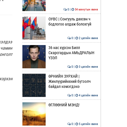
0 |
54 минутын өмнө
ОУВС | Сонгууль дөхсөн ч
бодлогоо алдаж болохгүй
0 |
2 цагийн өмнө
хэлдээ
36 нас хүрсэн Билл
 чамин
Скарсгардын АМЬДРАЛЫН
онголт
ҮЗЭЛ
0 |
3 цагийн өмнө
ӨРНИЙН ЗУРХАЙ |
хэрхэн
Жинлүүрийнхний бүтээлч
байдал нэмэгдэнэ
0 |
4 цагийн өмнө
ӨГЛӨӨНИЙ МЭНД!
0 |
5 цагийн өмнө