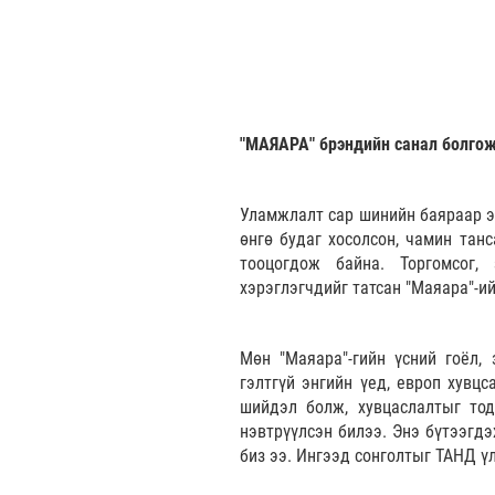
"МАЯАРА" брэндийн санал болгож
Уламжлалт сар шинийн баяраар эр
өнгө будаг хосолсон, чамин тан
тооцогдож байна. Торгомсог,
хэрэглэгчдийг татсан "Маяара"-и
Мөн "Маяара"-гийн үсний гоёл, 
гэлтгүй энгийн үед, европ хувцс
шийдэл болж, хувцаслалтыг тодо
нэвтрүүлсэн билээ. Энэ бүтээгдэ
биз ээ. Ингээд сонголтыг ТАНД ү