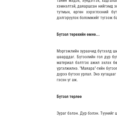
танин мэдэх, хүндэтгэх, хадгала
хэмнэлтэй, даяаршсан нийгэмд эн
тутмын, өргөн хэрэглээний бү
дэлгэрүүлэх боломжийг түгээж б
Бүтээл төрөхийн өмнө...
Мэргэжлийн зураачид бүтээлд шин
шаарддаг. Бүтээлийн гол дүр бүт
материал бэлтгэх ажил эхлэх бө
үргэлжилнэ.
"Маяара"-гийн бүтээ
дүрээ бүтээх урлал. Энэ хугацаа
гэсэн үг аж.
Бүтээл төрлөө
Зураг бэлэн. Дүр бэлэн. Түүнийг 