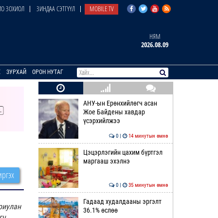
О ЗОХИОЛ
ЗИНДАА СЭТГҮҮЛ
MOBILE TV
НЯМ
2026.08.09
E
ЗУРХАЙ
ОРОН НУТАГ
АНУ-ын Ерөнхийлөгч асан
Жое Байдены хавдар
үсэрхийлжээ
0 |
14 минутын өмнө
Цэцэрлэгийн цахим бүртгэл
маргааш эхэлнэ
ргэх
0 |
35 минутын өмнө
Гадаад худалдааны эргэлт
риулан
36.1% өслөө
гч