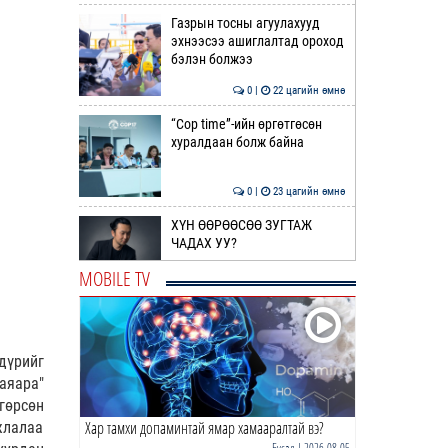
Газрын тосны агуулахууд
эхнээсээ ашиглалтад ороход
бэлэн болжээ
0 |
22 цагийн өмнө
“Cop time”-ийн өргөтгөсөн
хуралдаан болж байна
0 |
23 цагийн өмнө
ХҮН ӨӨРӨӨСӨӨ ЗУГТАЖ
ЧАДАХ УУ?
MOBILE TV
0 |
2026-08-08
2026 оны төсвийн
тодотголын төслийн олон
дүрийг
нийтийн хэлэлцүүлэг боллоо
аяара"
0 |
2026-08-08
гөрсөн
Хар тамхи допаминтай ямар хамааралтай вэ?
мжлалаа
СЭРЭМЖЛҮҮЛЭГ | Бамбай
хоншоорт могойнд
Бусад
| 2026-08-05