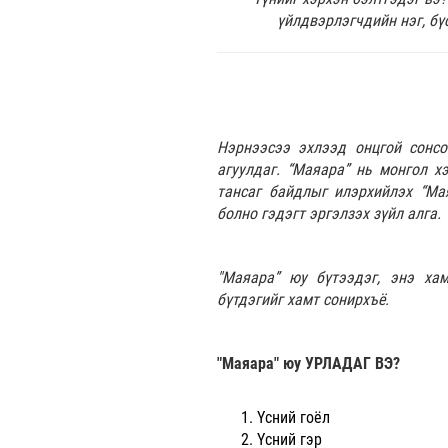
үйлдвэрлэгчдийн нэг, бү
Нэрнээсээ эхлээд онцгой сонсо
агуулдаг. “Маяара” нь монгол х
тансаг байдлыг илэрхийлэх “Ма
болно гэдэгт эргэлзэх зүйл алга.
"Маяара” юу бүтээдэг, энэ хам
бүтдэгийг хамт сонирхъё.
"Маяара" юу УРЛАДАГ ВЭ?
Үсний гоёл
Үсний гэр