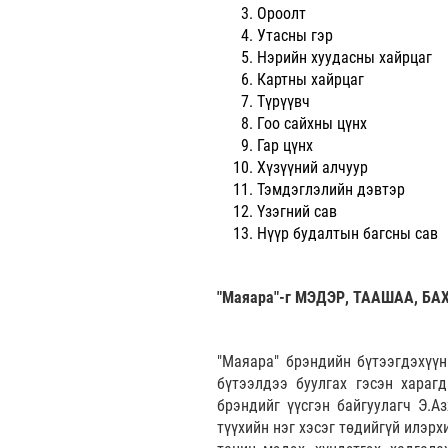
Ороолт
Утасны гэр
Нэрийн хуудасны хайрцаг
Картны хайрцаг
Түрүүвч
Гоо сайхны цүнх
Гар цүнх
Хүзүүний алчуур
Тэмдэглэлийн дэвтэр
Үзэгний сав
Нүүр будалтын багсны сав
"Маяара"-г МЭДЭР, ТААШАА, БА
"Маяара" брэндийн бүтээгдэхүүн
бүтээлдээ буулгах гэсэн хараг
брэндийг үүсгэн байгуулагч Э.А
түүхийн нэг хэсэг төдийгүй илэрх