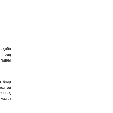
АУДИО ЗОХИОЛ I МОНГОЛЫН НУУЦ ТОВЧОО 12-р
бүлэг (Чингис …
Аудио зохиол
| 2026-07-29
эндийн
лттэйд
АУДИО ЗОХИОЛ I МОНГОЛЫН НУУЦ ТОВЧОО 11-р
 гадны
бүлэг (Хятад, …
Аудио зохиол
| 2026-07-28
н баяр
холтой
глээнд
 мэдэх
КОП-17 бага хурлын бэлтгэл ажил 52-94% байна