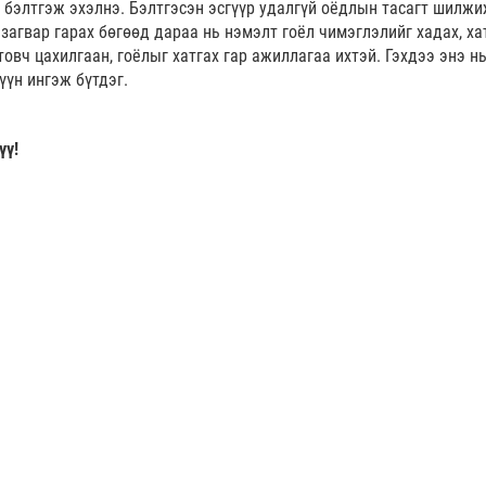
г бэлтгэж эхэлнэ. Бэлтгэсэн эсгүүр удалгүй оёдлын тасагт шилж
загвар гарах бөгөөд дараа нь нэмэлт гоёл чимэглэлийг хадах, ха
овч цахилгаан, гоёлыг хатгах гар ажиллагаа ихтэй. Гэхдээ энэ нь
үүн ингэж бүтдэг.
үү!