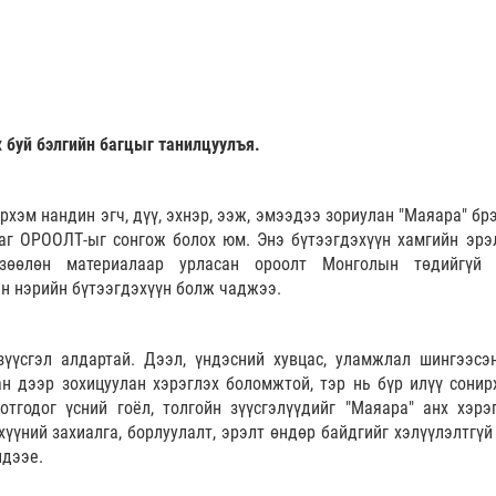
 буй бэлгийн багцыг танилцуулъя.
хэм нандин эгч, дүү, эхнэр, ээж, эмээдээ зориулан "Маяара" бр
саг ОРООЛТ-ыг сонгож болох юм. Энэ бүтээгдэхүүн хамгийн эрэ
 зөөлөн материалаар урласан ороолт Монголын төдийгүй
йн нэрийн бүтээгдэхүүн болж чаджээ.
зүүсгэл алдартай. Дээл, үндэсний хувцас, уламжлал шингээсэ
ан дээр зохицуулан хэрэглэх боломжтой, тэр нь бүр илүү сонир
тгодог үсний гоёл, толгойн зүүсгэлүүдийг "Маяара" анх хэрэ
хүүний захиалга, борлуулалт, эрэлт өндөр байдгийг хэлүүлэлтгүй
лдээе.