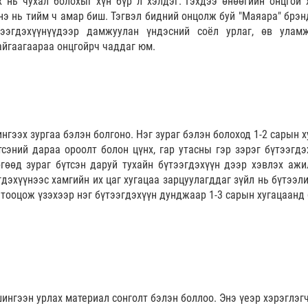
х нь чухал болохыг хүн бүр л хэлдэг. Гэхдээ өнөөгийн онцгой 
э нь тийм ч амар биш. Тэгвэл бидний онцолж буй "Маяара" брэн
тээгдэхүүнүүдээр дамжуулан үндэсний соёл урлаг, өв улам
айгаагаараа онцгойрч чаддаг юм.
гээх зургаа бэлэн болгоно. Нэг зураг бэлэн болоход 1-2 сарын х
сэний дараа ороолт болон цүнх, гар утасны гэр зэрэг бүтээгдэ
гөөд з
ураг бүтсэн даруй тухайн бүтээгдэхүүн дээр хэвлэх ажи
гдэхүүнээс хамгийн их цаг хугацаа зарцуулагддаг зүйл нь бүтээл
г тооцож үзэхээр нэг бүтээгдэхүүн дунджаар 1-3 сарын хугацаанд
шингээн урлах материал сонголт бэлэн боллоо. Энэ үеэр хэрэглэг