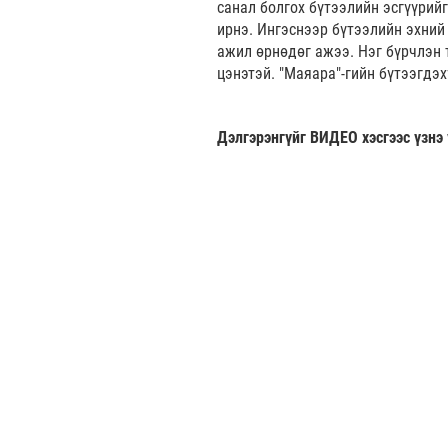
санал болгох бүтээлийн эсгүүрий
ирнэ. Ингэснээр бүтээлийн эхний 
ажил өрнөдөг ажээ. Нэг бүрчлэн т
цэнэтэй. "Маяара"-гийн бүтээгдэх
Дэлгэрэнгүйг ВИДЕО хэсгээс үзнэ 