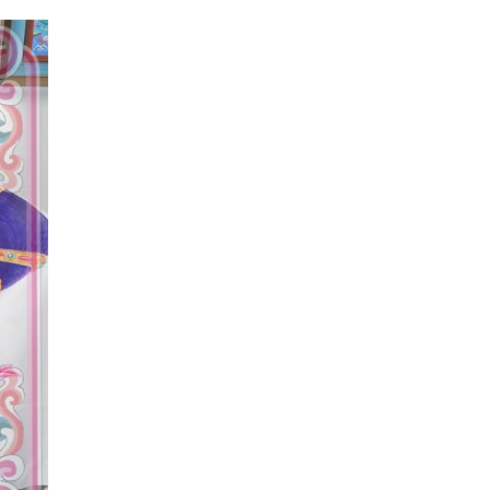
COP17
| 2026-07-28
Нийслэлийн цэцэрлэгийн бүртгэл 8 дугаар сарын
10-наас э…
Боловсрол
| 2026-07-27