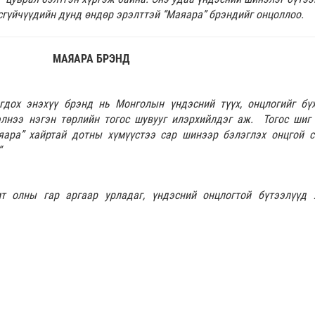
сгүйчүүдийн дунд өндөр эрэлттэй “Маяара” брэндийг онцоллоо.
МАЯАРА БРЭНД
гдох энэхүү брэнд нь Монголын үндэсний түүх, онцлогийг бү
элнээ нэгэн төрлийн тогос шувууг илэрхийлдэг аж. Тогос шиг
яара” хайртай дотны хүмүүстээ сар шинээр бэлэглэх онцгой с
“
т олны гар аргаар урладаг, үндэсний онцлогтой бүтээлүүд 