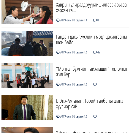
Хаврын улиралд хуурайшилтаас арьсаа
хэрхэн ха…
|
2019 оны 03 сарын 13
0
Гандан дахь "Хүслийн мод" цахилгааны
шон байс…
|
2019 оны 03 сарын 12
42
"Монгол бүжгийн гайхамшиг" тоглолтыг
жил бүр …
|
2019 оны 03 сарын 12
1
Б.Энх-Амгалан: Төрийн албаны шинэ
хуулиар сай…
|
2019 оны 03 сарын 12
1
Х.Амгаланбаатар: Заамарт амиа алдсан