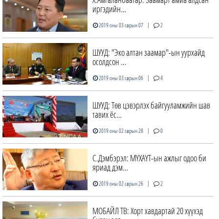
иргэдийн…
|
2019 оны 03 сарын 07
2
ШУУД: "Эко алтан заамар"-ын уурхайд
осолдсон …
|
2019 оны 03 сарын 06
4
ШУУД: Төв цэвэрлэх байгууламжийн шав
тавих ёс…
|
2019 оны 02 сарын 28
0
С.Дэмбэрэл: МҮХАҮТ-ын ажлыг одоо би
яриад дэм…
|
2019 оны 02 сарын 26
2
МОБАЙЛ ТВ: Хорт хавдартай 20 хүүхэд