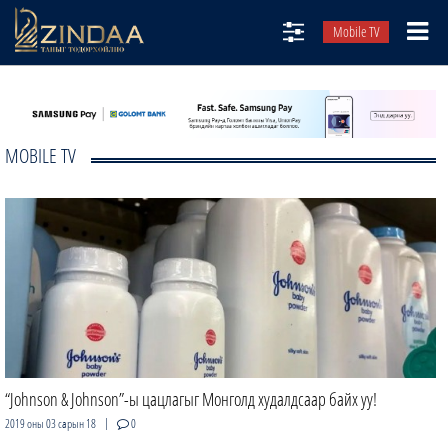
Mobile TV
НИЙТЛЭЛЧИД
ТВ8
MOBILE TV
ӨГЛӨӨНИЙ СОНИН
АУДИО ЗОХИОЛ
ЗИНДАА СЭТГҮҮЛ
“Johnson & Johnson”-ы цацлагыг Монголд худалдсаар байх уу!
|
2019 оны 03 сарын 18
0