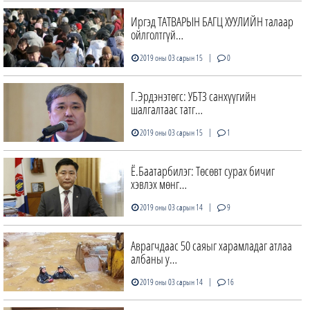
Иргэд ТАТВАРЫН БАГЦ ХУУЛИЙН талаар
ойлголтгүй…
|
2019 оны 03 сарын 15
0
Г.Эрдэнэтөгс: УБТЗ санхүүгийн
шалгалтаас татг…
|
2019 оны 03 сарын 15
1
Ё.Баатарбилэг: Төсөвт сурах бичиг
хэвлэх мөнг…
|
2019 оны 03 сарын 14
9
Аврагчдаас 50 саяыг харамладаг атлаа
албаны у…
|
2019 оны 03 сарын 14
16