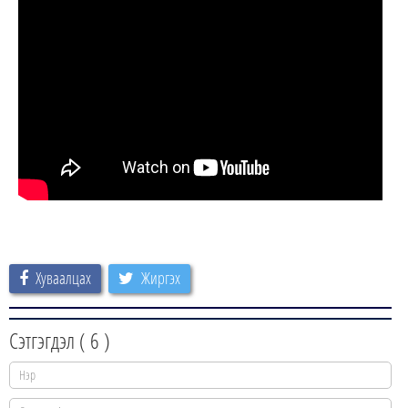
Хуваалцах
Жиргэх
Сэтгэгдэл (
6
)