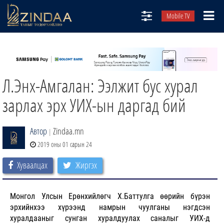
Mobile TV
НИЙТЛЭЛЧИД
ТВ8
Л.Энх-Амгалан: Ээлжит бус хурал
ӨГЛӨӨНИЙ СОНИН
АУДИО ЗОХИОЛ
зарлах эрх УИХ-ын даргад бий
ЗИНДАА СЭТГҮҮЛ
Автор
Zindaa.mn
|
2019 оны 01 сарын 24
Хуваалцах
Жиргэх
Монгол Улсын Ерөнхийлөгч Х.Баттулга өөрийн бүрэн
эрхийнхээ хүрээнд намрын чуулганы нэгдсэн
хуралдааныг сунган хуралдуулах саналыг УИХ-д