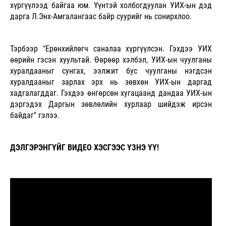
хүргүүлээд байгаа юм. Үүнтэй холбогдуулан УИХ-ын дэд
дарга Л.Энх-Амгалангаас байр суурийг нь сонирхлоо.
Тэрбээр "Ерөнхийлөгч саналаа хүргүүлсэн. Гэхдээ УИХ
өөрийн гэсэн хуультай. Өөрөөр хэлбэл, УИХ-ын чуулганы
хуралдааныг сунгах, ээлжит бус чуулганы нэгдсэн
хуралдааныг зарлах эрх нь зөвхөн УИХ-ын даргад
хадгалагддаг. Гэхдээ өнгөрсөн хугацаанд дандаа УИХ-ын
дэргэдэх Даргын зөвлөлийн хурлаар шийдэж ирсэн
байдаг" гэлээ.
ДЭЛГЭРЭНГҮЙГ ВИДЕО ХЭСГЭЭС ҮЗНЭ ҮҮ!