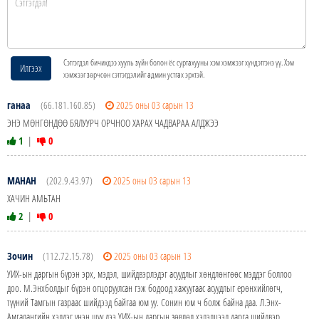
Сэтгэгдэл бичихдээ хууль зүйн болон ёс суртахууны хэм хэмжээг хүндэтгэнэ үү. Хэм
Илгээх
хэмжээг зөрчсөн сэтгэгдэлийг админ устгах эрхтэй.
ганаа
(66.181.160.85)
2025 оны 03 сарын 13
ЭНЭ МӨНГӨНДӨӨ БЯЛУУРЧ ОРЧНОО ХАРАХ ЧАДВАРАА АЛДЖЭЭ
1
|
0
МАНАН
(202.9.43.97)
2025 оны 03 сарын 13
ХАЧИН АМЬТАН
2
|
0
Зочин
(112.72.15.78)
2025 оны 03 сарын 13
УИХ-ын даргын бүрэн эрх, мэдэл, шийдвэрлэдэг асуудлыг хөндлөнгөөс мэддэг боллоо
доо. М.Энхболдыг бүрэн огцоруулсан гэж бодоод хажуугаас асуудлыг ерөнхийлөгч,
түүний Тамгын газраас шийдээд байгаа юм уу. Сонин юм ч болж байна даа. Л.Энх-
Амгалангийн хэлдэг үнэн шүү дээ УИХ-ын даргын зөвлөл хэлэлцээд дарга шийдвэр