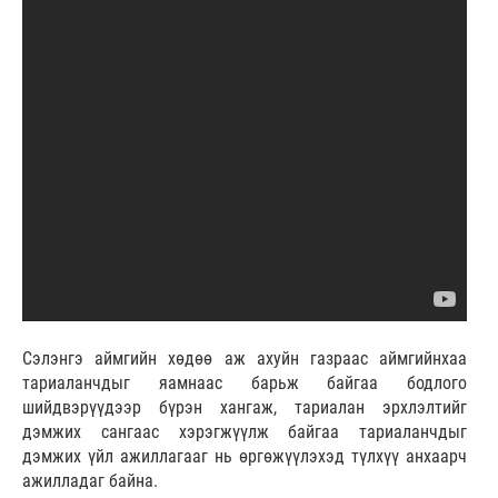
Сэлэнгэ аймгийн хөдөө аж ахуйн газраас аймгийнхаа
тариаланчдыг яамнаас барьж байгаа бодлого
шийдвэрүүдээр бүрэн хангаж, тариалан эрхлэлтийг
дэмжих сангаас хэрэгжүүлж байгаа тариаланчдыг
дэмжих үйл ажиллагааг нь өргөжүүлэхэд түлхүү анхаарч
ажилладаг байна.