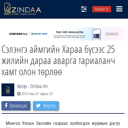
Mobile TV
НИЙТЛЭЛЧИД
ТВ8
Сэлэнгэ аймгийн Хараа бүсээс 25
ӨГЛӨӨНИЙ СОНИН
АУДИО ЗОХИОЛ
жилийн дараа аварга тариаланч
ЗИНДАА СЭТГҮҮЛ
хамт олон төрлөө
Автор
Zindaa.mn
|
2019 оны 01 сарын 29
Хуваалцах
Жиргэх
Монгол Улсын Засгийн газраас холбогдох журмын дагуу