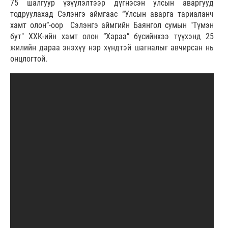
75 шалгуур үзүүлэлтээр дүгнэсэн улсын аваргууд
тодруулахад Сэлэнгэ аймгаас “Улсын аварга тариаланч
хамт олон”-оор Сэлэнгэ аймгийн Баянгол сумын "Түмэн
бут" ХХК-ийн хамт олон “Хараа” бүсийнхээ түүхэнд 25
жилийн дараа энэхүү нэр хүндтэй шагналыг авчирсан нь
онцлогтой.