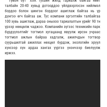
"Түмэн бут" ХХК тухайн жилд тариалж байгаа нийт
талбайн 20-40 хувьд дотооддоо үйлдвэрлэсэн нийлмэл
бордоо болон шингэн бордоог ашиглаж байгаа нь үр
дүнгээ өгч байгаа аж. Тус компани эргэлтийн талбайгаа
100 хувь ашиглаж, дараа оныхоо тариалалтын үрийг 90 тн
үрээр нөөцөлж чаджээ. Компанийн зүгээс техникийн парк
бүрдүүлэлтийг тогтмол хугацаанд явуулж ирсэн учраас
тогтмол ажлын байраа хадгалж, ажилчдын тогтвор
суурьшилтай ажиллах нөхцөл бүрдэж, экологийн эрүүл
хүнсээр хүн ардаа хангах үүргээ үнэнчээр биелүүлж
иржээ.