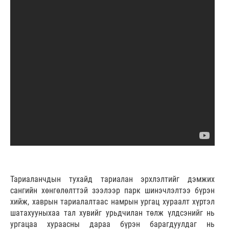
Тариаланчдын тухайд тариалан эрхлэлтийг дэмжих
сангийн хөнгөлөлттэй зээлээр парк шинэчлэлтээ бүрэн
хийж, хаврын тариалалтаас намрын ургац хураалт хүртэл
шатахууныхаа тал хувийг урьдчилан төлж үлдсэнийг нь
ургацаа хураасны дараа бүрэн барагдуулдаг нь