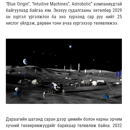
“Blue Origin”, “Intuitive Machines”, Astrobotic” компаниудтай
байгуулаад байгаа юм. Энэхүү судалгааны хөтөлбөр 2029
он хүртэл үргэлжлэх ба энэ хүрээнд сар руу нийт 25
нислэг үйлдэж, дөрвөн тонн ачаа хүргэхээр төлөвлөжээ.
Дараагийн шатанд саран дээр цөмийн болон нарны эрчим
хүчний төхөөрөмжүүдийг барихаар төлөвлөж байна. 2032