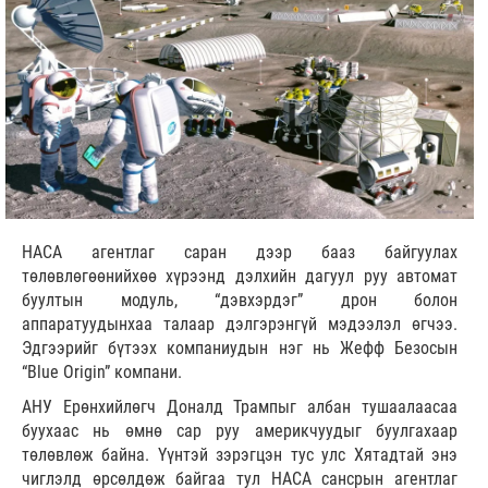
НАСА агентлаг саран дээр бааз байгуулах
төлөвлөгөөнийхөө хүрээнд дэлхийн дагуул руу автомат
буултын модуль, “дэвхэрдэг” дрон болон
аппаратуудынхаа талаар дэлгэрэнгүй мэдээлэл өгчээ.
Эдгээрийг бүтээх компаниудын нэг нь Жефф Безосын
“Blue Origin” компани.
АНУ Ерөнхийлөгч Доналд Трампыг албан тушаалаасаа
буухаас нь өмнө сар руу америкчуудыг буулгахаар
төлөвлөж байна. Үүнтэй зэрэгцэн тус улс Хятадтай энэ
чиглэлд өрсөлдөж байгаа тул НАСА сансрын агентлаг