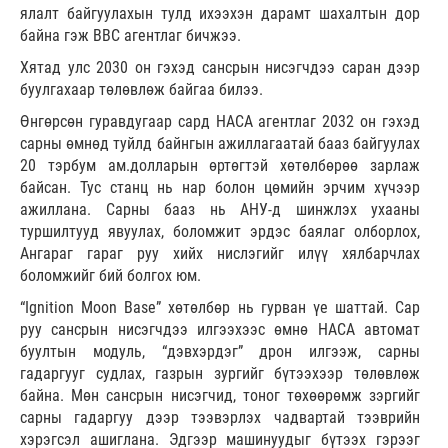
ялалт байгуулахын тулд ихээхэн дарамт шахалтын дор
байна гэж ВВС агентлаг бичжээ.
Хятад улс 2030 он гэхэд сансрын нисэгчдээ саран дээр
буулгахаар төлөвлөж байгаа билээ.
Өнгөрсөн гуравдугаар сард НАСА агентлаг 2032 он гэхэд
сарны өмнөд туйлд байнгын ажиллагаатай бааз байгуулах
20 тэрбум ам.долларын өртөгтэй хөтөлбөрөө зарлаж
байсан. Тус станц нь нар болон цөмийн эрчим хүчээр
ажиллана. Сарны бааз нь АНУ-д шинжлэх ухааны
туршилтууд явуулах, боломжит эрдэс баялаг олборлох,
Ангараг гараг руу хийх нислэгийг илүү хялбарчлах
боломжийг бий болгох юм.
“Ignition Moon Base” хөтөлбөр нь гурван үе шаттай. Сар
руу сансрын нисэгчдээ илгээхээс өмнө НАСА автомат
буултын модуль, “дэвхэрдэг” дрон илгээж, сарны
гадаргууг судлах, газрын зургийг бүтээхээр төлөвлөж
байна. Мөн сансрын нисэгчид, тоног төхөөрөмж зэргийг
сарны гадаргуу дээр тээвэрлэх чадвартай тээврийн
хэрэгсэл ашиглана. Эдгээр машинуудыг бүтээх гэрээг