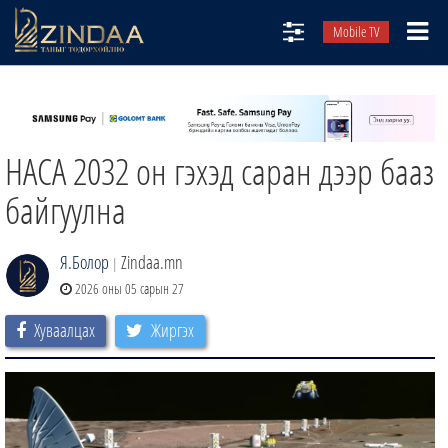
Mobile TV
НИЙТЛЭЛЧИД
ТВ8
НАСА 2032 он гэхэд саран дээр бааз
ӨГЛӨӨНИЙ СОНИН
АУДИО ЗОХИОЛ
байгуулна
ЗИНДАА СЭТГҮҮЛ
Я.Болор
Zindaa.mn
|
2026 оны 05 сарын 27
Хуваалцах
Жиргэх