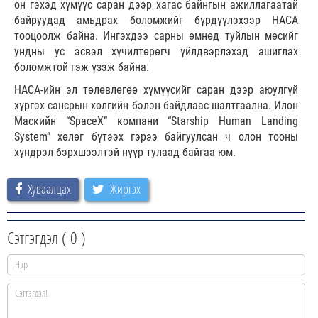
он гэхэд хүмүүс саран дээр хагас байнгын ажиллагаатай
байруудад амьдрах боломжийг бүрдүүлэхээр НАСА
тооцоолж байна. Ингэхдээ сарны өмнөд туйлын мөсийг
ундны ус эсвэл хүчилтөрөгч үйлдвэрлэхэд ашиглах
боломжтой гэж үзэж байна.
НАСА-ийн эл төлөвлөгөө хүмүүсийг саран дээр аюулгүй
хүргэх сансрын хөлгийн бэлэн байдлаас шалтгаална. Илон
Маскийн “SpaceX” компани “Starship Human Landing
System” хөлөг бүтээх гэрээ байгуулсан ч олон тооны
хүндрэл бэрхшээлтэй нүүр тулаад байгаа юм.
Хуваалцах
Жиргэх
Сэтгэгдэл (
0
)